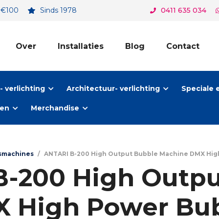
. €100
Sinds 1978
0411 635 034
Over
Installaties
Blog
Contact
 verlichting
Architectuur- verlichting
Speciale 
ten
Merchandise
smachines
/
ANTARI B-200 High Output Bubble Machine DMX Hig
B-200 High Outpu
 High Power Bu