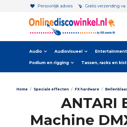
Persoonlijk advies
Gratis verzending va
Audio
Audiovisueel
Entertainment-
Podium en rigging
Tassen, racks en kis
Home
/
Speciale effecten
/
FX hardware
/
Bellenblaa
ANTARI 
Machine DMX