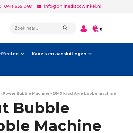
0411 635 048
info@onlinediscowinkel.nl
PRODUCTEN
0
ZOEKEN
effecten
Kabels en aansluitingen
h Power Bubble Machine – DMX krachtige bubbelmachine
t Bubble
bble Machine