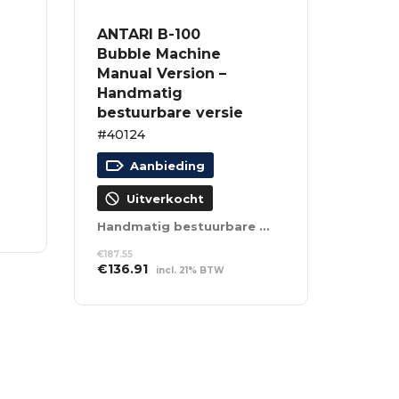
ANTARI B-100
Bubble Machine
Manual Version –
Handmatig
bestuurbare versie
#40124
Aanbieding
Uitverkocht
Handmatig bestuurbare versie
€
187.55
Oorspronkelijke
Huidige
€
136.91
incl. 21% BTW
prijs
prijs
LEES VERDER
was:
is:
€187.55.
€136.91.