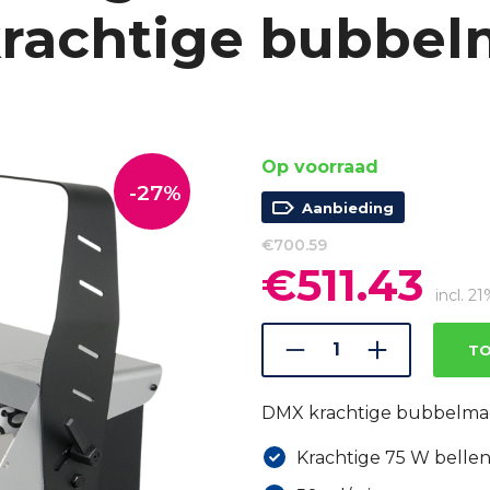
krachtige bubbel
Op voorraad
-27%
Aanbieding
€
700.59
€
511.43
Oorspronkelijke
Huid
prijs
prijs
incl. 
was:
is:
€700.59.
€511.
TO
DMX krachtige bubbelma
Krachtige 75 W belle