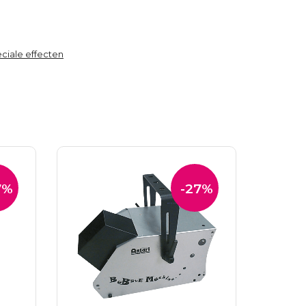
ciale effecten
7%
-27%