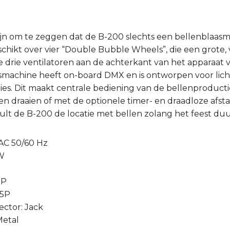
ijn om te zeggen dat de B-200 slechts een bellenblaas
schikt over vier “Double Bubble Wheels”, die een grote
 drie ventilatoren aan de achterkant van het apparaat 
asmachine heeft on-board DMX en is ontworpen voor lic
es. Dit maakt centrale bediening van de bellenproducti
n draaien of met de optionele timer- en draadloze afsta
vult de B-200 de locatie met bellen zolang het feest duu
AC 50/60 Hz
 W
5P
 5P
ctor: Jack
Metal