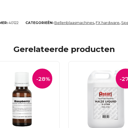
40122
Bellenblaasmachines
FX hardware
Spe
MER:
CATEGORIEËN:
,
,
Gerelateerde producten
-28%
-2