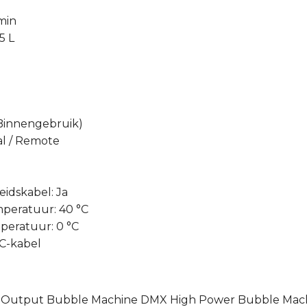
/min
5 L
 Binnengebruik)
al / Remote
eidskabel: Ja
peratuur: 40 °C
eratuur: 0 °C
C-kabel
h Output Bubble Machine DMX High Power Bubble Mac