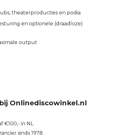
lubs, theaterproducties en podia
turing en optionele (draadloze)
aximale output
bij Onlinediscowinkel.nl
f €100,- in NL
ancier sinds 1978