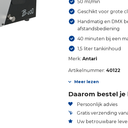
50 ml/min
Geschikt voor grote c
Handmatig en DMX bes
afstandsbediening
40 minuten bij een m
1,5 liter tankinhoud
Merk:
Antari
Artikelnummer:
40122
Meer lezen
Daarom bestel je 
Persoonlijk advies
Gratis verzending vana
Uw betrouwbare lever