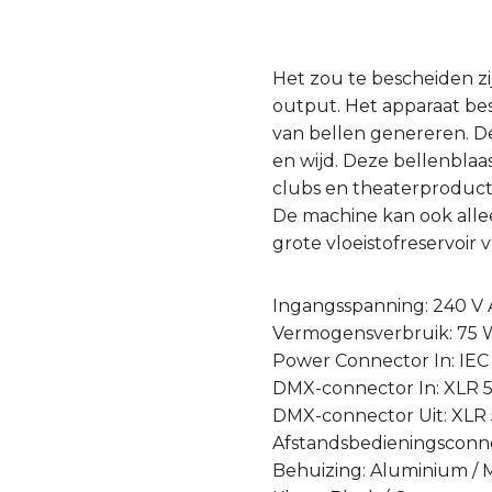
Het zou te bescheiden z
output. Het apparaat be
van bellen genereren. De
en wijd. Deze bellenbla
clubs en theaterproducti
De machine kan ook allee
grote vloeistofreservoir 
Ingangsspanning: 240 V 
Vermogensverbruik: 75
Power Connector In: IEC
DMX-connector In: XLR 
DMX-connector Uit: XLR
Afstandsbedieningsconne
Behuizing: Aluminium / 