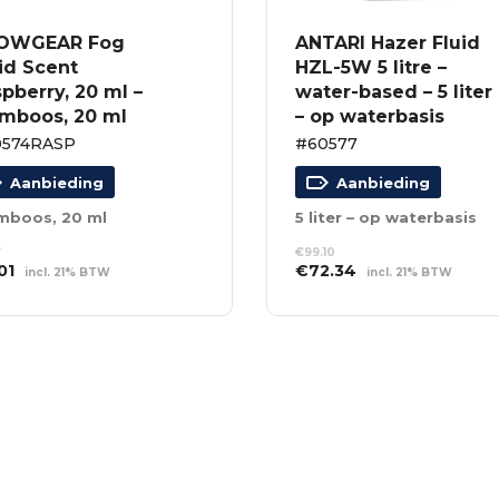
OWGEAR Fog
ANTARI Hazer Fluid
id Scent
HZL-5W 5 litre –
pberry, 20 ml –
water-based – 5 liter
amboos, 20 ml
– op waterbasis
0574RASP
#60577
Aanbieding
Aanbieding
mboos, 20 ml
5 liter – op waterbasis
7
€
99.10
spronkelijke
Huidige
Oorspronkelijke
Huidige
01
€
72.34
incl. 21% BTW
incl. 21% BTW
s
prijs
prijs
prijs
EVOEGEN AAN
TOEVOEGEN AAN
:
is:
was:
is:
NKELWAGEN
WINKELWAGEN
17.
€3.01.
€99.10.
€72.34.