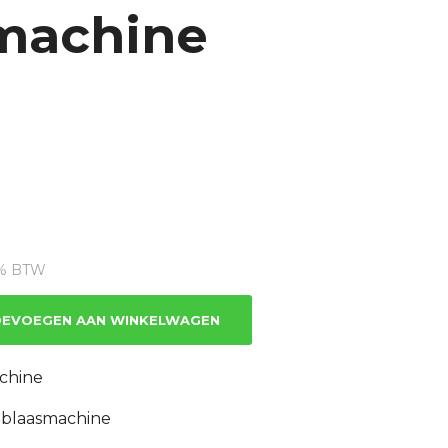
machine
ige
21% BTW
43.
EVOEGEN AAN WINKELWAGEN
chine
nblaasmachine