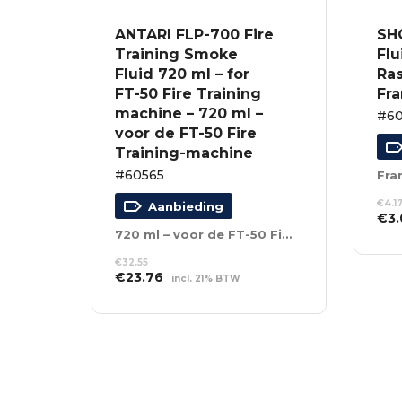
ANTARI FLP-700 Fire
SH
Training Smoke
Flu
Fluid 720 ml – for
Ras
FT-50 Fire Training
Fr
machine – 720 ml –
#6
voor de FT-50 Fire
Training-machine
#60565
Fra
€
4.1
Aanbieding
Oor
€
3.
prij
720 ml – voor de FT-50 Fire Training-machine
TO
was
WI
€
32.55
€4.
Oorspronkelijke
Huidige
€
23.76
incl. 21% BTW
prijs
prijs
TOEVOEGEN AAN
was:
is:
WINKELWAGEN
€32.55.
€23.76.