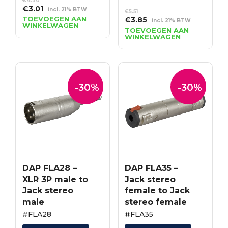
€
4.30
Oorspronkelijke
Huidige
€
3.01
incl. 21% BTW
€
5.51
prijs
prijs
TOEVOEGEN AAN
Oorspronkelijke
Huidige
€
3.85
incl. 21% BTW
WINKELWAGEN
was:
is:
prijs
prijs
TOEVOEGEN AAN
€4.30.
€3.01.
WINKELWAGEN
was:
is:
€5.51.
€3.85.
-30%
-30%
DAP FLA28 –
DAP FLA35 –
XLR 3P male to
Jack stereo
Jack stereo
female to Jack
male
stereo female
#FLA28
#FLA35