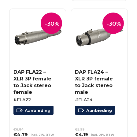
€5.51.
€3.85.
-30%
-30%
DAP FLA22 –
DAP FLA24 –
XLR 3P female
XLR 3P female
to Jack stereo
to Jack stereo
female
male
#FLA22
#FLA24
Aanbieding
Aanbieding
€
6.84
€
5.99
Oorspronkelijke
Huidige
Oorspronkelijke
Huidige
€
4.79
€
4.19
incl. 21% BTW
incl. 21% BTW