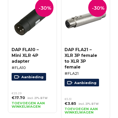
-30%
-30%
DAP FLA10 –
DAP FLA21 –
Mini XLR 4P
XLR 3P female
adapter
to XLR 3P
female
#FLA10
#FLA21
Aanbieding
Aanbieding
€
25.29
Oorspronkelijke
Huidige
€
17.70
incl. 21% BTW
€
5.51
prijs
prijs
TOEVOEGEN AAN
Oorspronkelijke
Huidige
€
3.85
incl. 21% BTW
WINKELWAGEN
was:
is:
prijs
prijs
TOEVOEGEN AAN
€25.29.
€17.70.
WINKELWAGEN
was:
is: