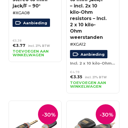
jack/F – 90°
– incl. 2x 10
kilo-Ohm
#XGA08
resistors – Incl.
Aanbieding
2 x 10 kilo-
Ohm
weerstanden
€
5.38
#XGA12
Oorspronkelijke
Huidige
€
3.77
incl. 21% BTW
prijs
prijs
TOEVOEGEN AAN
Aanbieding
WINKELWAGEN
was:
is:
€5.38.
€3.77.
Incl. 2 x 10 kilo-Ohm weerstanden
€
4.78
Oorspronkelijke
Huidige
€
3.35
incl. 21% BTW
prijs
prijs
TOEVOEGEN AAN
WINKELWAGEN
was:
is:
€4.78.
€3.35.
-30%
-30%