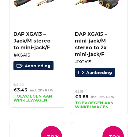
DAP XGA13 –
DAP XGA15 –
Jack/M stereo
mini-jack/M
to mini-jack/F
stereo to 2x
mini-jack/F
#XGA13
#XGA15
Aanbieding
Aanbieding
€
4.90
Oorspronkelijke
Huidige
€
3.43
incl. 21% BTW
€
5.51
prijs
prijs
TOEVOEGEN AAN
Oorspronkelijke
Huidige
€
3.85
incl. 21% BTW
WINKELWAGEN
was:
is:
prijs
prijs
TOEVOEGEN AAN
€4.90.
€3.43.
WINKELWAGEN
was:
is:
€5.51.
€3.85.