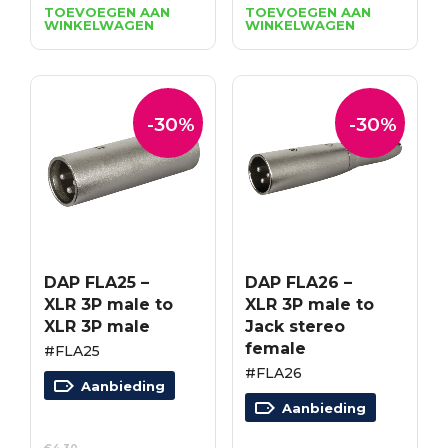
prijs
prijs
prijs
prijs
TOEVOEGEN AAN
TOEVOEGEN AAN
WINKELWAGEN
WINKELWAGEN
was:
is:
was:
is:
€6.84.
€4.79.
€5.99.
€4.19.
-30%
-30%
DAP FLA25 –
DAP FLA26 –
XLR 3P male to
XLR 3P male to
XLR 3P male
Jack stereo
female
#FLA25
#FLA26
Aanbieding
Aanbieding