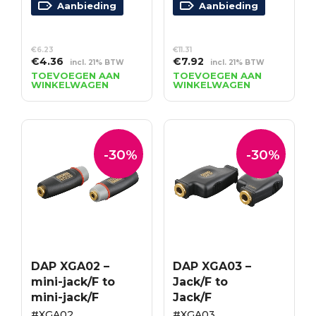
Aanbieding
Aanbieding
€
6.23
€
11.31
Oorspronkelijke
Huidige
Oorspronkelijke
Huidige
€
4.36
€
7.92
incl. 21% BTW
incl. 21% BTW
prijs
prijs
prijs
prijs
TOEVOEGEN AAN
TOEVOEGEN AAN
WINKELWAGEN
WINKELWAGEN
was:
is:
was:
is:
€6.23.
€4.36.
€11.31.
€7.92.
-30%
-30%
DAP XGA02 –
DAP XGA03 –
mini-jack/F to
Jack/F to
mini-jack/F
Jack/F
#XGA02
#XGA03