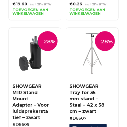
Oorspronkelijke
Huidige
Oorspronkelijke
Huidige
€
19.60
€
0.26
incl. 21% BTW
incl. 21% BTW
prijs
prijs
prijs
prijs
TOEVOEGEN AAN
TOEVOEGEN AAN
WINKELWAGEN
WINKELWAGEN
was:
is:
was:
is:
€27.23.
€19.60.
€0.36.
€0.26.
-28%
-28%
SHOWGEAR
SHOWGEAR
M10 Stand
Tray for 35
Mount
mm stand –
Adapter – Voor
Staal – 42 x 38
luidsprekersta
cm – zwart
tief – zwart
#D8607
#D8609