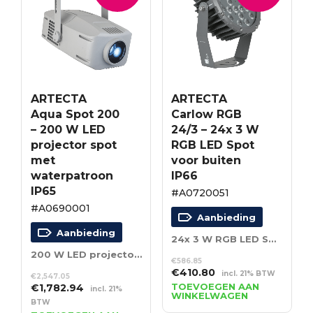
ARTECTA
ARTECTA
Aqua Spot 200
Carlow RGB
– 200 W LED
24/3 – 24x 3 W
projector spot
RGB LED Spot
met
voor buiten
waterpatroon
IP66
IP65
#A0720051
#A0690001
Aanbieding
Aanbieding
24x 3 W RGB LED Spot voor buiten IP66
200 W LED projector spot met waterpatroon IP65
€
586.85
Oorspronkelijke
Huidige
€
410.80
incl. 21% BTW
€
2,547.05
prijs
prijs
Oorspronkelijke
Huidige
TOEVOEGEN AAN
€
1,782.94
incl. 21%
WINKELWAGEN
was:
is:
prijs
prijs
BTW
€586.85.
€410.80.