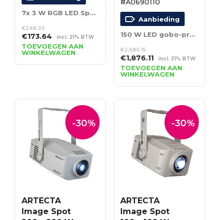
#A0690110
7x 3 W RGB LED Spot voor buiten IP66
Aanbieding
€
248.05
150 W LED gobo-projectorspot met kleurenwiel IP66
Oorspronkelijke
Huidige
€
173.64
incl. 21% BTW
prijs
prijs
TOEVOEGEN AAN
€
2,680.15
WINKELWAGEN
was:
is:
Oorspronkelijke
Huidige
€
1,876.11
incl. 21% BTW
€248.05.
€173.64.
prijs
prijs
TOEVOEGEN AAN
WINKELWAGEN
was:
is:
€2,680.15.
€1,876.11.
-30%
-30%
ARTECTA
ARTECTA
Image Spot
Image Spot