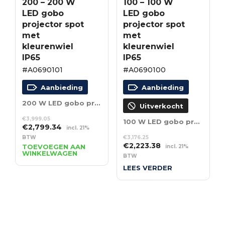
200 – 200 W
100 – 100 W
LED gobo
LED gobo
projector spot
projector spot
met
met
kleurenwiel
kleurenwiel
IP65
IP65
#A0690101
#A0690100
Aanbieding
Aanbieding
200 W LED gobo projector spot met kleurenwiel IP65
Uitverkocht
€
3,999.05
100 W LED gobo projector spot met kleurenwiel IP65
Oorspronkelijke
Huidige
€
2,799.34
incl. 21%
prijs
prijs
BTW
€
3,176.25
Oorspronkelijke
Huidige
was:
is:
€
2,223.38
TOEVOEGEN AAN
incl. 21%
WINKELWAGEN
prijs
prijs
€3,999.05.
€2,799.34.
BTW
was:
is:
LEES VERDER
€3,176.25.
€2,223.38.