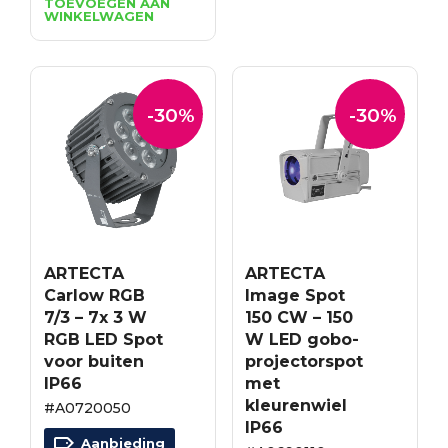
was:
is:
TOEVOEGEN AAN
WINKELWAGEN
€2,547.05.
€1,782.94.
-30%
-30%
ARTECTA
ARTECTA
Carlow RGB
Image Spot
7/3 – 7x 3 W
150 CW – 150
RGB LED Spot
W LED gobo-
voor buiten
projectorspot
IP66
met
kleurenwiel
#A0720050
IP66
Aanbieding