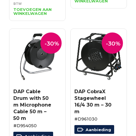
WINKELWAGEN
was:
is:
prijs
prijs
BTW
€199.65.
€139.76.
was:
is:
TOEVOEGEN AAN
WINKELWAGEN
€1,869.45.
€1,308.62.
-30%
-30%
DAP Cable
DAP CobraX
Drum with 50
Stagewheel
m Microphone
16/4 30 m – 30
Cable 50 m –
m
50 m
#D961030
#D954050
Aanbieding