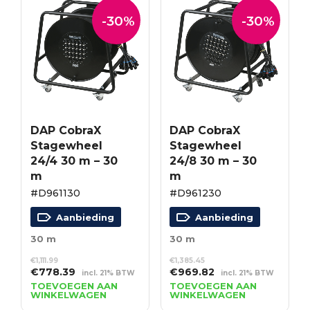
-30%
-30%
DAP CobraX
DAP CobraX
Stagewheel
Stagewheel
24/4 30 m – 30
24/8 30 m – 30
m
m
#D961130
#D961230
Aanbieding
Aanbieding
30 m
30 m
€
1,111.99
€
1,385.45
Oorspronkelijke
Huidige
Oorspronkelijke
Huidige
€
778.39
€
969.82
incl. 21% BTW
incl. 21% BTW
prijs
prijs
prijs
prijs
TOEVOEGEN AAN
TOEVOEGEN AAN
WINKELWAGEN
WINKELWAGEN
was:
is:
was:
is: