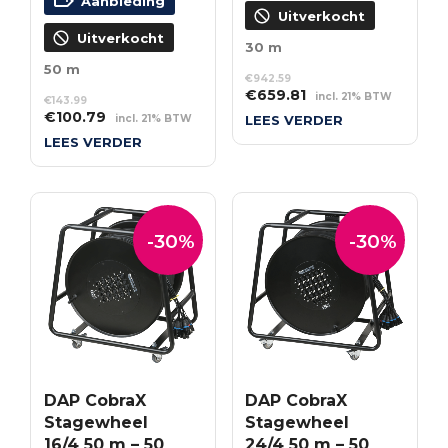
Aanbieding
Uitverkocht
Uitverkocht
30 m
50 m
€
942.59
Oorspronkelijke
Huidige
€
659.81
incl. 21% BTW
€
143.99
prijs
prijs
Oorspronkelijke
Huidige
€
100.79
incl. 21% BTW
LEES VERDER
was:
is:
prijs
prijs
LEES VERDER
€942.59.
€659.81.
was:
is:
€143.99.
€100.79.
-30%
-30%
DAP CobraX
DAP CobraX
Stagewheel
Stagewheel
16/4 50 m – 50
24/4 50 m – 50