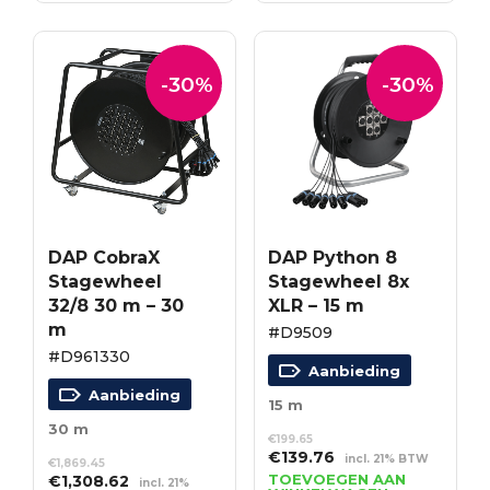
€1,111.99.
€778.39.
€1,385.45.
€969.82.
-30%
-30%
DAP CobraX
DAP Python 8
Stagewheel
Stagewheel 8x
32/8 30 m – 30
XLR – 15 m
m
#D9509
#D961330
Aanbieding
Aanbieding
15 m
30 m
€
199.65
Oorspronkelijke
Huidige
€
139.76
incl. 21% BTW
€
1,869.45
prijs
prijs
Oorspronkelijke
Huidige
TOEVOEGEN AAN
€
1,308.62
incl. 21%