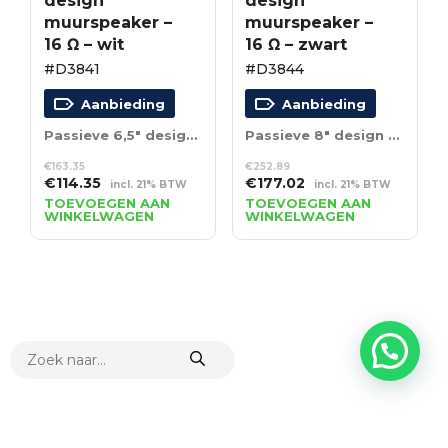
design
design
muurspeaker –
muurspeaker –
16 Ω – wit
16 Ω – zwart
#D3841
#D3844
Aanbieding
Aanbieding
Passieve 6,5″ design muurspeaker – 16 Ω – wit
Passieve 8″ design muurspeaker – 16 Ω – zwart
€
163.35
€
252.89
Oorspronkelijke
Huidige
Oorspronkelijke
Huidige
€
114.35
€
177.02
incl. 21% BTW
incl. 21% BTW
prijs
prijs
prijs
prijs
TOEVOEGEN AAN
TOEVOEGEN AAN
WINKELWAGEN
WINKELWAGEN
was:
is:
was:
is:
€163.35.
€114.35.
€252.89.
€177.02.
PRODUCTEN
ZOEKEN