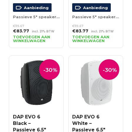
Aanbieding
Aanbieding
Passieve 5″ speaker set – zwart
Passieve 5″ speaker set – wit
€
119.67
€
119.67
Oorspronkelijke
Huidige
Oorspronkelijke
Huidige
€
83.77
€
83.77
incl. 21% BTW
incl. 21% BTW
prijs
prijs
prijs
prijs
TOEVOEGEN AAN
TOEVOEGEN AAN
WINKELWAGEN
WINKELWAGEN
was:
is:
was:
is:
€119.67.
€83.77.
€119.67.
€83.77.
-30%
-30%
DAP EVO 6
DAP EVO 6
Black –
White –
Passieve 6.5″
Passieve 6.5″