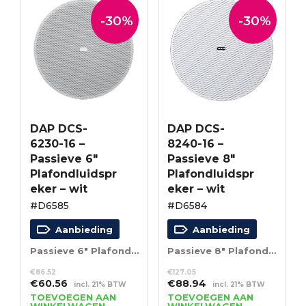
-30%
-30%
DAP DCS-
DAP DCS-
6230-16 –
8240-16 –
Passieve 6″
Passieve 8″
Plafondluidspr
Plafondluidspr
eker – wit
eker – wit
#D6585
#D6584
Aanbieding
Aanbieding
Passieve 6″ Plafondluidspreker – wit
Passieve 8″ Plafondluidspreker – wit
€
86.52
€
127.05
Oorspronkelijke
Huidige
Oorspronkelijke
Huidige
€
60.56
€
88.94
incl. 21% BTW
incl. 21% BTW
prijs
prijs
prijs
prijs
TOEVOEGEN AAN
TOEVOEGEN AAN