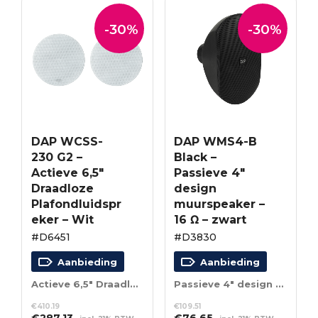
-30%
-30%
DAP WCSS-
DAP WMS4-B
230 G2 –
Black –
Actieve 6,5″
Passieve 4″
Draadloze
design
Plafondluidspr
muurspeaker –
eker – Wit
16 Ω – zwart
#D6451
#D3830
Aanbieding
Aanbieding
Actieve 6,5″ Draadloze Plafondluidspreker – Wit
Passieve 4″ design muurspeaker – 16 Ω – zwart
€
410.19
€
109.51
Oorspronkelijke
Huidige
Oorspronkelijke
Huidige