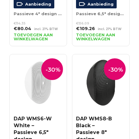
Aanbieding
Aanbieding
Passieve 4″ design muurspeaker – 16 Ω – wit
Passieve 6,5″ design muurspeaker – 16 Ω – zwart
€
114.35
€
156.09
Oorspronkelijke
Huidige
Oorspronkelijke
Huidige
€
80.04
€
109.26
incl. 21% BTW
incl. 21% BTW
prijs
prijs
prijs
prijs
TOEVOEGEN AAN
TOEVOEGEN AAN
WINKELWAGEN
WINKELWAGEN
was:
is:
was:
is:
€114.35.
€80.04.
€156.09.
€109.26.
-30%
-30%
DAP WMS6-W
DAP WMS8-B
White –
Black –
Passieve 6,5″
Passieve 8″