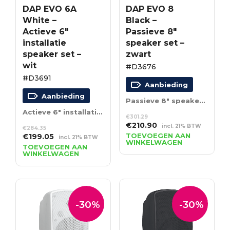
DAP EVO 6A
DAP EVO 8
White –
Black –
Actieve 6″
Passieve 8″
installatie
speaker set –
speaker set –
zwart
wit
#D3676
#D3691
Aanbieding
Aanbieding
Passieve 8″ speaker set – zwart
Actieve 6″ installatie speaker set – wit
€
301.29
Oorspronkelijke
Huidige
€
210.90
incl. 21% BTW
€
284.35
prijs
prijs
Oorspronkelijke
Huidige
TOEVOEGEN AAN
€
199.05
incl. 21% BTW
WINKELWAGEN
was:
is:
prijs
prijs
TOEVOEGEN AAN
WINKELWAGEN
€301.29.
€210.90.
was:
is:
€284.35.
€199.05.
-30%
-30%