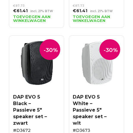
€
87.73
€
87.73
Oorspronkelijke
Huidige
Oorspronkelijke
Huidige
€
61.41
€
61.41
incl. 21% BTW
incl. 21% BTW
prijs
prijs
prijs
prijs
TOEVOEGEN AAN
TOEVOEGEN AAN
WINKELWAGEN
WINKELWAGEN
was:
is:
was:
is:
€87.73.
€61.41.
€87.73.
€61.41.
-30%
-30%
DAP EVO 5
DAP EVO 5
Black –
White –
Passieve 5″
Passieve 5″
speaker set –
speaker set –
zwart
wit
#D3672
#D3673