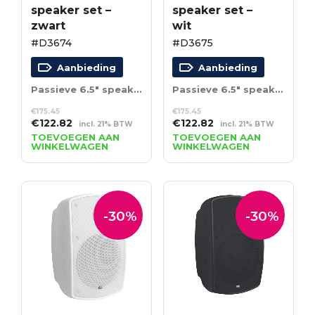
speaker set –
speaker set –
zwart
wit
#D3674
#D3675
Aanbieding
Aanbieding
Passieve 6.5″ speaker set – zwart
Passieve 6.5″ speaker set – wit
€
175.45
€
175.45
Oorspronkelijke
Huidige
Oorspronkelijke
Huidige
€
122.82
€
122.82
incl. 21% BTW
incl. 21% BTW
prijs
prijs
prijs
prijs
TOEVOEGEN AAN
TOEVOEGEN AAN
WINKELWAGEN
WINKELWAGEN
was:
is:
was:
is:
€175.45.
€122.82.
€175.45.
€122.82.
-30%
-30%