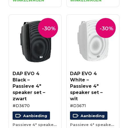
WINKELWAGEN
WINKELWAGEN
was:
is:
was:
is:
€86.52.
€60.56.
€127.05.
€88.94.
-30%
-30%
DAP EVO 4
DAP EVO 4
Black –
White –
Passieve 4″
Passieve 4″
speaker set –
speaker set –
zwart
wit
#D3670
#D3671
Aanbieding
Aanbieding
Passieve 4″ speaker set – zwart
Passieve 4″ speaker set – wit