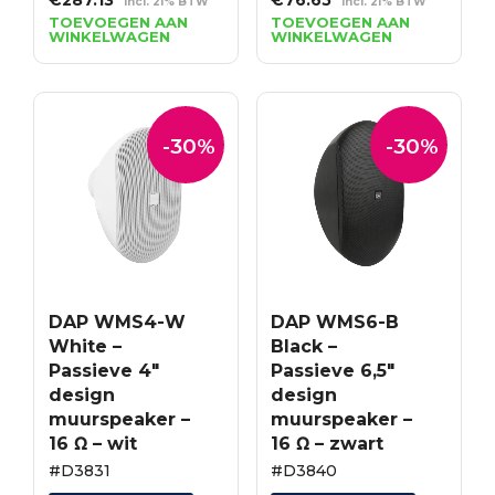
€
287.13
€
76.65
incl. 21% BTW
incl. 21% BTW
prijs
prijs
prijs
prijs
TOEVOEGEN AAN
TOEVOEGEN AAN
WINKELWAGEN
WINKELWAGEN
was:
is:
was:
is:
€410.19.
€287.13.
€109.51.
€76.65.
-30%
-30%
DAP WMS4-W
DAP WMS6-B
White –
Black –
Passieve 4″
Passieve 6,5″
design
design
muurspeaker –
muurspeaker –
16 Ω – wit
16 Ω – zwart
#D3831
#D3840