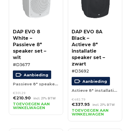
DAP EVO 8
DAP EVO 8A
White –
Black –
Passieve 8″
Actieve 8″
speaker set –
installatie
wit
speaker set –
zwart
#D3677
#D3692
Aanbieding
Aanbieding
Passieve 8″ speaker set – wit
Actieve 8″ installatie speaker set – zwart
€
301.29
Oorspronkelijke
Huidige
€
210.90
incl. 21% BTW
€
482.79
prijs
prijs
TOEVOEGEN AAN
Oorspronkelijke
Huidige
€
337.95
incl. 21% BTW
WINKELWAGEN
was:
is:
prijs
prijs
TOEVOEGEN AAN
€301.29.
€210.90.
WINKELWAGEN
was:
is:
€482.79.
€337.95.