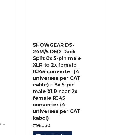
SHOWGEAR DS-
24M/5 DMX Rack
Split 8x 5-pin male
XLR to 2x female
RJ45 converter (4
universes per CAT
cable) – 8x 5-pin
male XLR naar 2x
female RJ45
converter (4
universes per CAT
kabel)
CAT5-kabelverlenger – compatibel met vergrendelbare RJ45-connectors
#96030