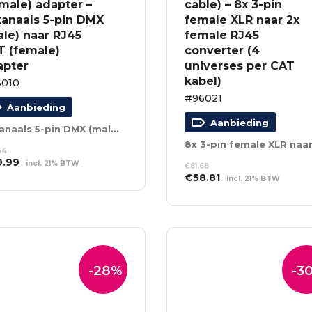
male) adapter –
cable) – 8x 3-pin
kanaals 5-pin DMX
female XLR naar 2x
le) naar RJ45
female RJ45
T (female)
converter (4
apter
universes per CAT
kabel)
010
#96021
Aanbieding
Aanbieding
4-kanaals 5-pin DMX (male) naar RJ45 CAT (female) adapter
54
spronkelijke
Huidige
9.99
incl. 21% BTW
€
81.68
s
prijs
Oorspronkelijke
Huidige
€
58.81
incl. 21% BTW
EVOEGEN AAN
:
is:
NKELWAGEN
prijs
prijs
TOEVOEGEN AAN
.54.
€39.99.
was:
is:
WINKELWAGEN
€81.68.
€58.81.
-28%
-3