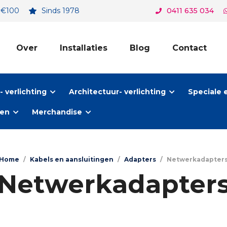
. €100
Sinds 1978
0411 635 034
Over
Installaties
Blog
Contact
 verlichting
Architectuur- verlichting
Speciale 
ten
Merchandise
Home
/
Kabels en aansluitingen
/
Adapters
/
Netwerkadapter
Netwerkadapter