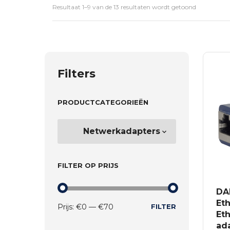
Resultaat 1–9 van de 13 resultaten wordt getoond
Filters
PRODUCTCATEGORIEËN
FILTER OP PRIJS
DA
Eth
MIN.
MAX.
Prijs:
€0
—
€70
FILTER
PRIJS
PRIJS
Et
ad