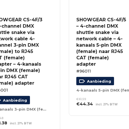
OWGEAR CS-4F/3
SHOWGEAR CS-4F/5
4-channel DMX
– 4-channel DMX
ttle snake via
shuttle snake via
twork cable 4-
network cable – 4-
annel 3-pin DMX
kanaals 5-pin DMX
male) to RJ45
(female) naar RJ45
T (female)
CAT (female)
pter – 4-kanaals
adapter
pin DMX (female)
#96011
ar RJ45 CAT
Aanbieding
male) adapter
001
€
61.59
Aanbieding
Oorspronkelijke
Huidige
€
44.34
incl. 21% BTW
prijs
prijs
4-kanaals 3-pin DMX (female) naar RJ45 CAT (female) adapter
TOEVOEGEN AAN
was:
is:
WINKELWAGEN
48
€61.59.
€44.34.
spronkelijke
Huidige
1.38
incl. 21% BTW
s
prijs