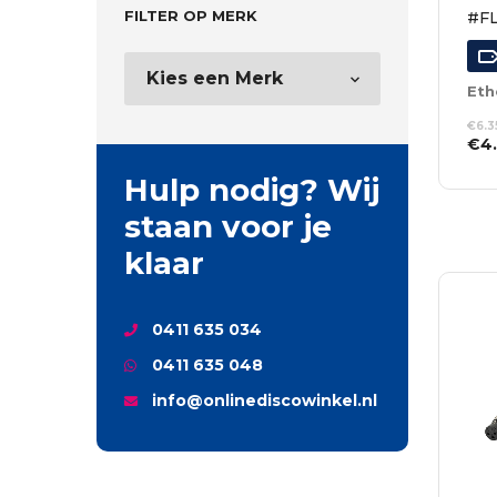
FILTER OP MERK
#F
Eth
€
6.3
Oor
€
4
prij
TO
Hulp nodig? Wij
was
WI
€6.
staan voor je
klaar
0411 635 034
0411 635 048
info@onlinediscowinkel.nl