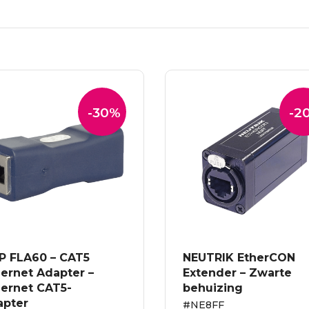
-30%
-2
P FLA60 – CAT5
NEUTRIK EtherCON
ernet Adapter –
Extender – Zwarte
hernet CAT5-
behuizing
apter
#NE8FF