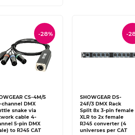
EVOEGEN AAN
:
is:
NKELWAGEN
.48.
€41.38.
-28%
-2
OWGEAR CS-4M/5
SHOWGEAR DS-
4-channel DMX
24F/3 DMX Rack
ttle snake via
Split 8x 3-pin female
twork cable 4-
XLR to 2x female
annel 5-pin DMX
RJ45 converter (4
le) to RJ45 CAT
universes per CAT