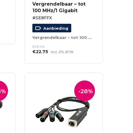
Vergrendelbaar – tot
100 MHz/1 Gigabit
#SE8FFX
Aanbieding
Vergrendelbaar – tot 100 MHz/1 Gigabit
€
28.44
Oorspronkelijke
Huidige
€
22.75
incl. 21% BTW
prijs
prijs
TOEVOEGEN AAN
was:
is:
WINKELWAGEN
€28.44.
€22.75.
8%
-28%