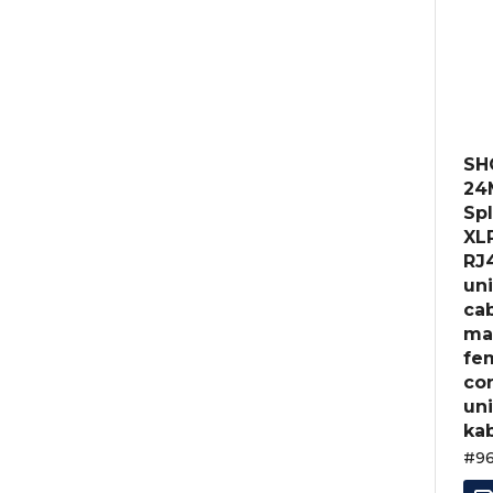
SH
24
Spl
XLR
RJ4
un
cab
ma
fe
con
un
kab
#9