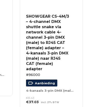
SHOWGEAR CS-4M/3
– 4-channel DMX
shuttle snake via
network cable 4-
channel 3-pin DMX
(male) to RJ45 CAT
(female) adapter –
4-kanaals 3-pin DMX
(male) naar RJ45
CAT (female)
adapter
#96000
4-kanaals 5-pin DMX (female) naar RJ45 CAT (female) adapter
Aanbieding
4-kanaals 3-pin DMX (male) naar RJ45 CAT (female) adapter
€
51.43
Oorspronkelijke
Huidige
€
37.03
incl. 21% BTW
prijs
prijs