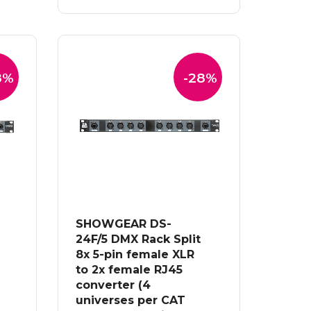
TOEVOEGEN AAN
was:
is:
WINKELWAGEN
€51.43.
€37.03.
8%
-28%
SHOWGEAR DS-
24F/5 DMX Rack Split
8x 5-pin female XLR
to 2x female RJ45
converter (4
universes per CAT