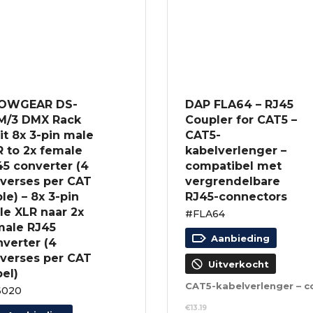
OWGEAR DS-
DAP FLA64 – RJ45
M/3 DMX Rack
Coupler for CAT5 –
it 8x 3-pin male
CAT5-
 to 2x female
kabelverlenger –
5 converter (4
compatibel met
iverses per CAT
vergrendelbare
le) – 8x 3-pin
RJ45-connectors
le XLR naar 2x
#FLA64
male RJ45
Aanbieding
verter (4
iverses per CAT
Uitverkocht
el)
6020
€
13.19