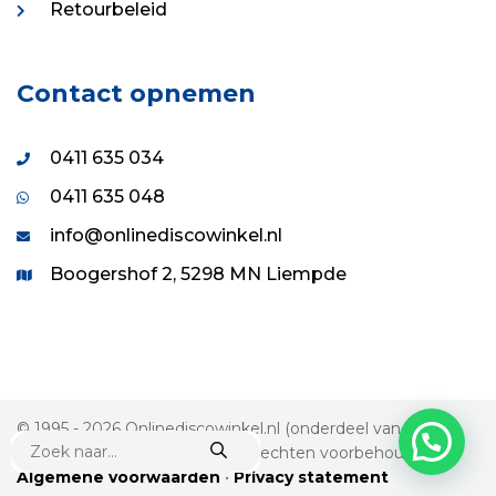
Retourbeleid
Contact opnemen
0411 635 034
0411 635 048
info@onlinediscowinkel.nl
Boogershof 2, 5298 MN Liempde
© 1995 - 2026 Onlinediscowinkel.nl (onderdeel van VDS
PRODUCTEN
Evenement & Show B.V.) • Alle rechten voorbehouden
ZOEKEN
Algemene voorwaarden
•
Privacy statement