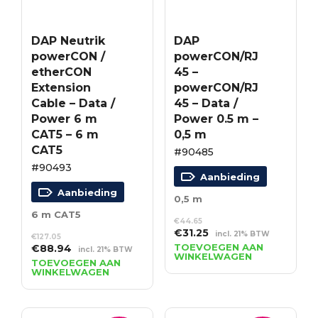
DAP Neutrik
DAP
powerCON /
powerCON/RJ
etherCON
45 –
Extension
powerCON/RJ
Cable – Data /
45 – Data /
Power 6 m
Power 0.5 m –
CAT5 – 6 m
0,5 m
CAT5
#90485
#90493
Aanbieding
Aanbieding
0,5 m
6 m CAT5
€
44.65
Oorspronkelijke
Huidige
€
31.25
incl. 21% BTW
€
127.05
prijs
prijs
Oorspronkelijke
Huidige
TOEVOEGEN AAN
€
88.94
incl. 21% BTW
WINKELWAGEN
was:
is:
prijs
prijs
TOEVOEGEN AAN
WINKELWAGEN
€44.65.
€31.25.
was:
is:
€127.05.
€88.94.