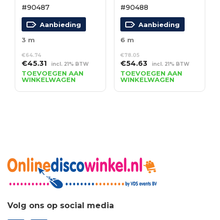
#90487
#90488
Aanbieding
Aanbieding
3 m
6 m
€
64.74
€
78.05
Oorspronkelijke
Huidige
Oorspronkelijke
Huidige
€
45.31
€
54.63
incl. 21% BTW
incl. 21% BTW
prijs
prijs
prijs
prijs
TOEVOEGEN AAN
TOEVOEGEN AAN
WINKELWAGEN
WINKELWAGEN
was:
is:
was:
is:
€64.74.
€45.31.
€78.05.
€54.63.
Volg ons op social media