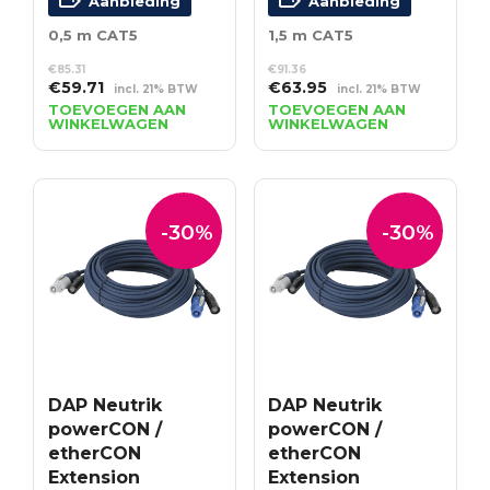
Aanbieding
Aanbieding
0,5 m CAT5
1,5 m CAT5
€
85.31
€
91.36
Oorspronkelijke
Huidige
Oorspronkelijke
Huidige
€
59.71
€
63.95
incl. 21% BTW
incl. 21% BTW
prijs
prijs
prijs
prijs
TOEVOEGEN AAN
TOEVOEGEN AAN
WINKELWAGEN
WINKELWAGEN
was:
is:
was:
is:
€85.31.
€59.71.
€91.36.
€63.95.
-30%
-30%
DAP Neutrik
DAP Neutrik
powerCON /
powerCON /
etherCON
etherCON
Extension
Extension