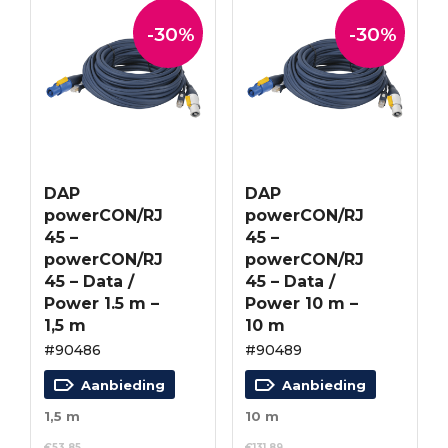
-30%
-30%
DAP
DAP
powerCON/RJ
powerCON/RJ
45 –
45 –
powerCON/RJ
powerCON/RJ
45 – Data /
45 – Data /
Power 1.5 m –
Power 10 m –
1,5 m
10 m
#90486
#90489
Aanbieding
Aanbieding
1,5 m
10 m
€
53.85
€
131.89