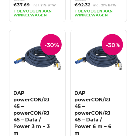
Oorspronkelijke
Huidige
Oorspronkelijke
Huidige
€
37.69
€
92.32
incl. 21% BTW
incl. 21% BTW
prijs
prijs
prijs
prijs
TOEVOEGEN AAN
TOEVOEGEN AAN
WINKELWAGEN
WINKELWAGEN
was:
is:
was:
is:
€53.85.
€37.69.
€131.89.
€92.32.
-30%
-30%
DAP
DAP
powerCON/RJ
powerCON/RJ
45 –
45 –
powerCON/RJ
powerCON/RJ
45 – Data /
45 – Data /
Power 3 m – 3
Power 6 m – 6
m
m