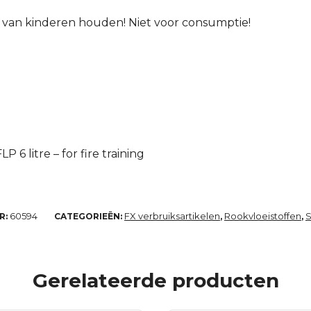
k van kinderen houden! Niet voor consumptie!
P 6 litre – for fire training
60594
FX verbruiksartikelen
Rookvloeistoffen
S
R:
CATEGORIEËN:
,
,
Gerelateerde producten