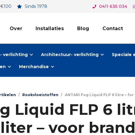
. €100
Sinds 1978
0411 635 034
Over
Installaties
Blog
Contact
 verlichting
Architectuur- verlichting
Speciale 
ten
Merchandise
rtikelen
/
Rookvloeistoffen
/
ANTARI Fog Liquid FLP 6 litre – for
Liquid FLP 6 litr
6 liter – voor bra