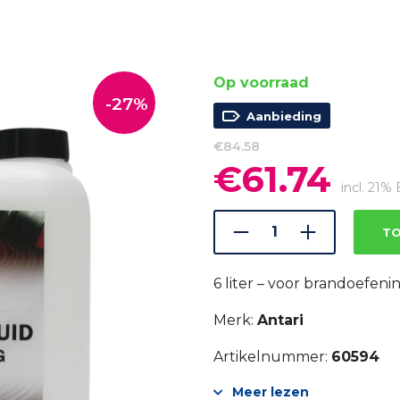
Op voorraad
-27%
Aanbieding
€
84.58
€
61.74
Oorspronkelijke
Huidi
prijs
prijs
incl. 21
was:
is:
€84.58.
€61.74
TO
6 liter – voor brandoefen
Merk:
Antari
Artikelnummer:
60594
Meer lezen