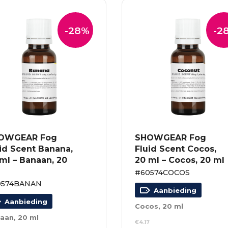
-28%
-2
OWGEAR Fog
SHOWGEAR Fog
id Scent Banana,
Fluid Scent Cocos,
ml – Banaan, 20
20 ml – Cocos, 20 ml
#60574COCOS
0574BANAN
Aanbieding
Aanbieding
Cocos, 20 ml
aan, 20 ml
€
4.17