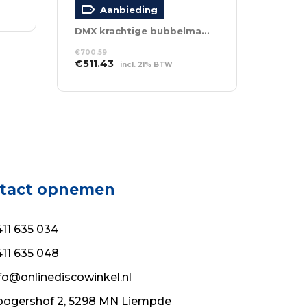
Aanbieding
DMX krachtige bubbelmachine
€
700.59
Oorspronkelijke
Huidige
€
511.43
incl. 21% BTW
prijs
prijs
TOEVOEGEN AAN
was:
is:
WINKELWAGEN
€700.59.
€511.43.
tact opnemen
11 635 034
11 635 048
fo@onlinediscowinkel.nl
ogershof 2, 5298 MN Liempde