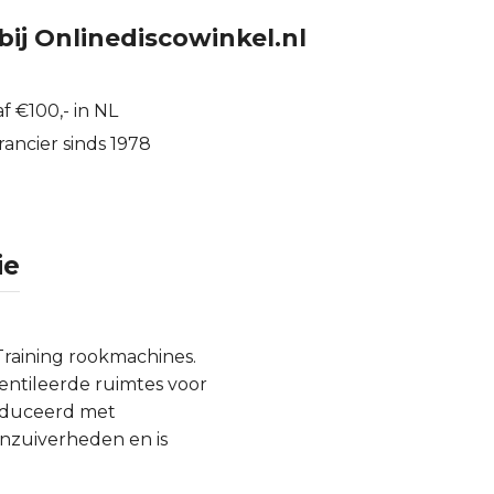
bij Onlinediscowinkel.nl
f €100,- in NL
ancier sinds 1978
ie
 Training rookmachines.
entileerde ruimtes voor
roduceerd met
onzuiverheden en is