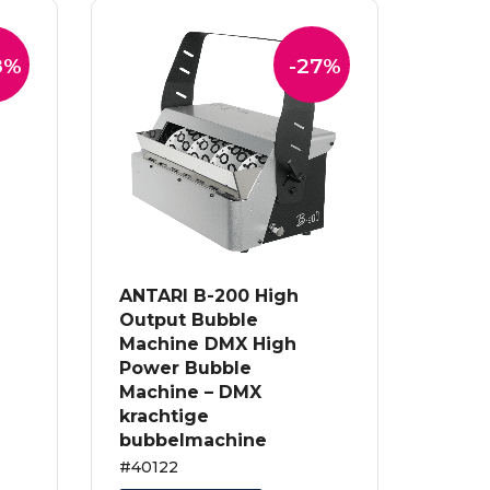
8%
-27%
ANTARI B-200 High
Output Bubble
Machine DMX High
Power Bubble
Machine – DMX
krachtige
bubbelmachine
#40122