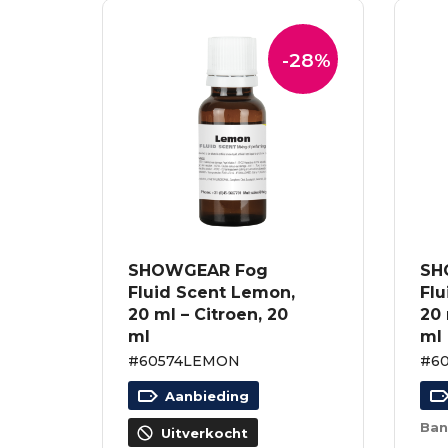
-28%
SHOWGEAR Fog
SH
Fluid Scent Lemon,
Flu
20 ml – Citroen, 20
20 
ml
ml
#60574LEMON
#6
Aanbieding
Ban
Uitverkocht