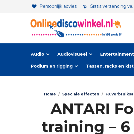
Persoonlijk advies
Gratis verzending va
Audio
Audiovisueel
Entertainment-
Podium en rigging
Tassen, racks en kis
Home
/
Speciale effecten
/
FX verbruiksa
ANTARI Fog 
training – 