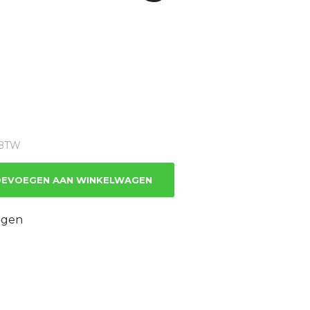
ge
% BTW
.
EVOEGEN AAN WINKELWAGEN
ingen