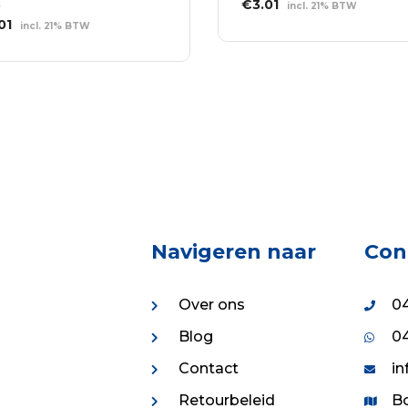
Oorspronkelijke
Huidige
€
3.01
incl. 21% BTW
7
prijs
prijs
spronkelijke
Huidige
01
incl. 21% BTW
TOEVOEGEN AAN
was:
is:
s
prijs
WINKELWAGEN
EVOEGEN AAN
€4.17.
€3.01.
:
is:
NKELWAGEN
17.
€3.01.
Navigeren naar
Con
Over ons
04
Blog
04
Contact
in
Retourbeleid
Bo