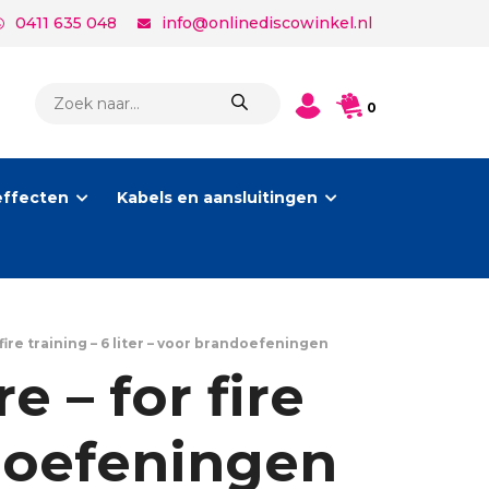
0411 635 048
info@onlinediscowinkel.nl
PRODUCTEN
0
ZOEKEN
effecten
Kabels en aansluitingen
 fire training – 6 liter – voor brandoefeningen
e – for fire
ndoefeningen