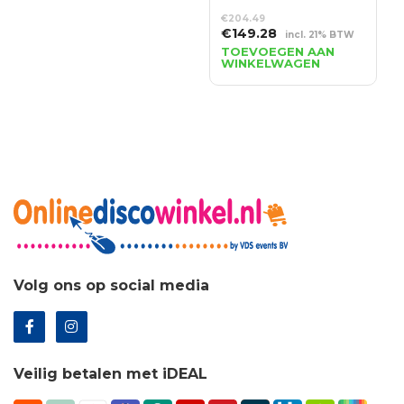
€
204.49
Oorspronkelijke
Huidige
€
149.28
incl. 21% BTW
prijs
prijs
TOEVOEGEN AAN
WINKELWAGEN
was:
is:
€204.49.
€149.28.
Volg ons op social media
Veilig betalen met iDEAL