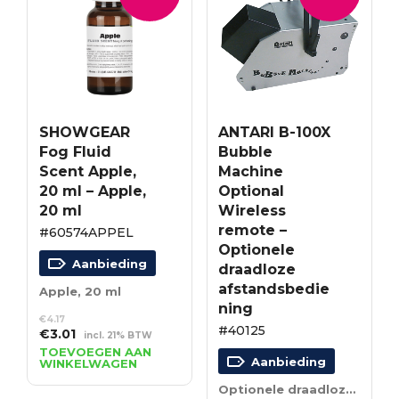
SHOWGEAR
ANTARI B-100X
Fog Fluid
Bubble
Scent Apple,
Machine
20 ml – Apple,
Optional
20 ml
Wireless
remote –
#60574APPEL
Optionele
Aanbieding
draadloze
afstandsbedie
Apple, 20 ml
ning
€
4.17
#40125
Oorspronkelijke
Huidige
€
3.01
incl. 21% BTW
prijs
prijs
TOEVOEGEN AAN
Aanbieding
WINKELWAGEN
was:
is:
€4.17.
€3.01.
Optionele draadloze afstandsbediening