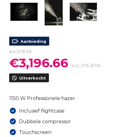
Aanbieding
€
4,378.99
€
3,196.66
Oorspronkelijke
Huidige
prijs
prijs
incl. 21% BTW
was:
is:
Uitverkocht
€4,378.99.
€3,196.66.
1150 W Professionele hazer
Inclusief flightcase
Dubbele compressor
Touchscreen