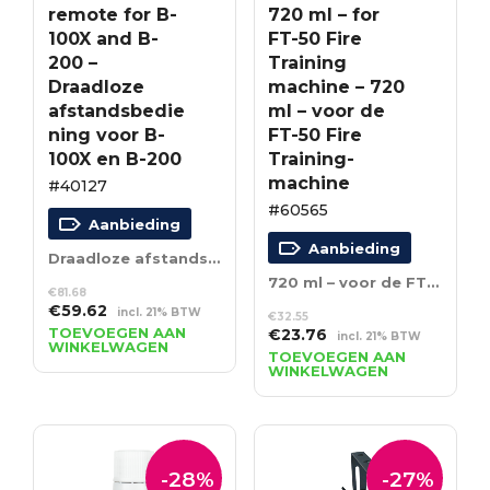
remote for B-
720 ml – for
100X and B-
FT-50 Fire
200 –
Training
Draadloze
machine – 720
afstandsbedie
ml – voor de
ning voor B-
FT-50 Fire
100X en B-200
Training-
machine
#40127
#60565
Aanbieding
Aanbieding
Draadloze afstandsbediening voor B-100X en B-200
720 ml – voor de FT-50 Fire Training-machine
€
81.68
Oorspronkelijke
Huidige
€
59.62
incl. 21% BTW
€
32.55
prijs
prijs
TOEVOEGEN AAN
Oorspronkelijke
Huidige
€
23.76
incl. 21% BTW
WINKELWAGEN
was:
is:
prijs
prijs
TOEVOEGEN AAN
€81.68.
€59.62.
WINKELWAGEN
was:
is:
€32.55.
€23.76.
-28%
-27%