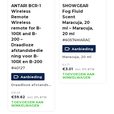
ANTARI BCR-1
SHOWGEAR
Wireless
Fog Fluid
Remote
Scent
Wireless
Maracuja, 20
remote for B-
ml – Maracuja,
100X and B-
20 ml
200 –
#60574MARAC
Draadloze
Aanbieding
afstandsbedie
ning voor B-
Maracuja, 20 ml
100X en B-200
€
4.17
#40127
Oorspronkelijke
Huidige
€
3.01
incl. 21% BTW
prijs
prijs
TOEVOEGEN AAN
Aanbieding
WINKELWAGEN
was:
is:
€4.17.
€3.01.
Draadloze afstandsbediening voor B-100X en B-200
€
81.68
Oorspronkelijke
Huidige
€
59.62
incl. 21% BTW
prijs
prijs
TOEVOEGEN AAN
WINKELWAGEN
was:
is:
€81.68.
€59.62.