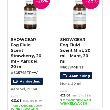
-28%
-28%
SHOWGEAR
SHOWGEAR
Fog Fluid
Fog Fluid
Scent
Scent Mint, 20
Strawberry, 20
ml – Munt, 20
ml – Aardbei,
ml
20 ml
#60574MINT
#60574STRAW
Aanbieding
Aanbieding
Munt, 20 ml
Aardbei, 20 ml
€
4.17
Oorspronkelijke
Huidige
€
3.01
incl. 21% BTW
€
4.17
prijs
prijs
Oorspronkelijke
Huidige
TOEVOEGEN AAN
€
3.01
incl. 21% BTW
WINKELWAGEN
was:
is:
prijs
prijs
TOEVOEGEN AAN
WINKELWAGEN
€4.17.
€3.01.
was:
is: