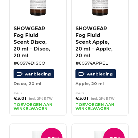
SHOWGEAR
SHOWGEAR
Fog Fluid
Fog Fluid
Scent Disco,
Scent Apple,
20 ml – Disco,
20 ml – Apple,
20 ml
20 ml
#60574DISCO
#60574APPEL
Aanbieding
Aanbieding
Disco, 20 ml
Apple, 20 ml
€
4.17
€
4.17
Oorspronkelijke
Huidige
Oorspronkelijke
Huidige
€
3.01
€
3.01
incl. 21% BTW
incl. 21% BTW
prijs
prijs
prijs
prijs
TOEVOEGEN AAN
TOEVOEGEN AAN
WINKELWAGEN
WINKELWAGEN
was:
is:
was:
is:
€4.17.
€3.01.
€4.17.
€3.01.