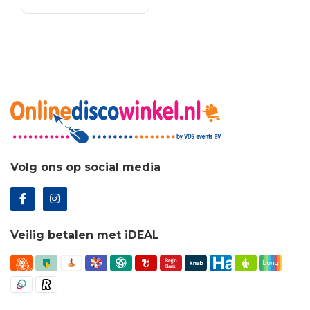
€4.17.
€3.01.
Volg ons op social media
Veilig betalen met iDEAL