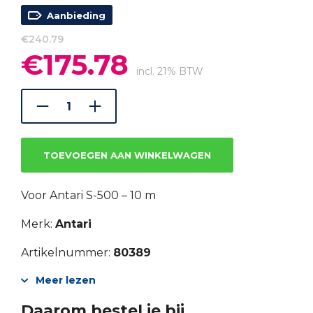
Aanbieding
€
240.79
€
175.78
Oorspronkelijke
Huidige
prijs
prijs
incl. 21% BTW
was:
is:
€240.79.
€175.78.
TOEVOEGEN AAN WINKELWAGEN
Voor Antari S-500 – 10 m
Merk:
Antari
Artikelnummer:
80389
Meer lezen
Daarom bestel je bij