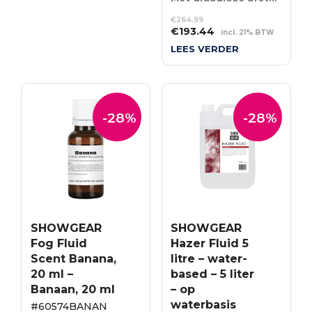
€
264.99
Oorspronkelijke
Huidige
€
193.44
incl. 21% BTW
prijs
prijs
LEES VERDER
was:
is:
€264.99.
€193.44.
-28%
-28%
SHOWGEAR
SHOWGEAR
Fog Fluid
Hazer Fluid 5
Scent Banana,
litre – water-
20 ml –
based – 5 liter
Banaan, 20 ml
– op
waterbasis
#60574BANAN