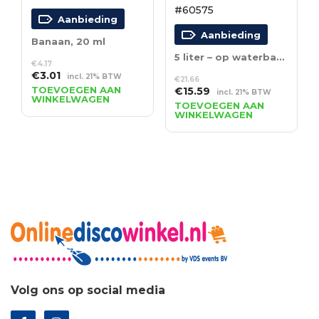
#60575
Aanbieding
Aanbieding
Banaan, 20 ml
5 liter – op waterbasis
€
4.17
Oorspronkelijke
Huidige
€
3.01
incl. 21% BTW
€
21.66
prijs
prijs
TOEVOEGEN AAN
Oorspronkelijke
Huidige
€
15.59
incl. 21% BTW
WINKELWAGEN
was:
is:
prijs
prijs
TOEVOEGEN AAN
€4.17.
€3.01.
WINKELWAGEN
was:
is:
€21.66.
€15.59.
Volg ons op social media