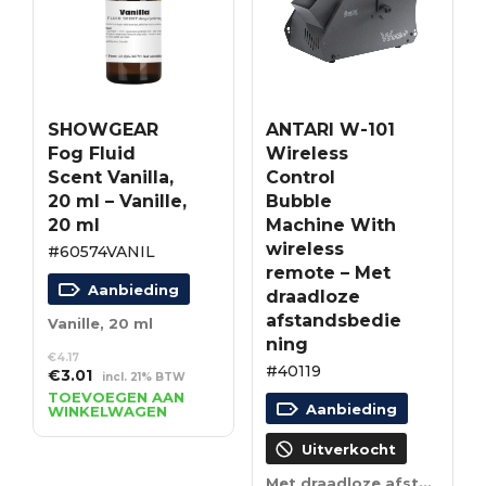
SHOWGEAR
ANTARI W-101
Fog Fluid
Wireless
Scent Vanilla,
Control
20 ml – Vanille,
Bubble
20 ml
Machine With
wireless
#60574VANIL
remote – Met
Aanbieding
draadloze
afstandsbedie
Vanille, 20 ml
ning
€
4.17
#40119
Oorspronkelijke
Huidige
€
3.01
incl. 21% BTW
prijs
prijs
TOEVOEGEN AAN
Aanbieding
WINKELWAGEN
was:
is:
€4.17.
€3.01.
Uitverkocht
Met draadloze afstandsbediening