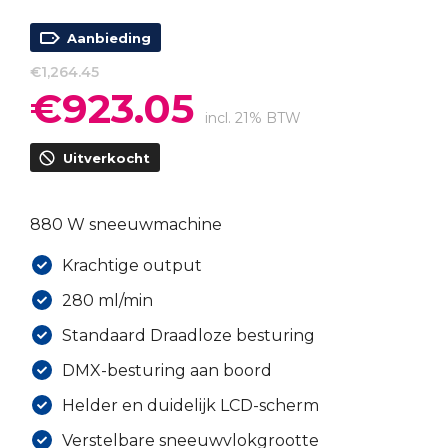
Aanbieding
€
1,264.45
€
923.05
Oorspronkelijke
Huidige
prijs
prijs
incl. 21% BTW
was:
is:
Uitverkocht
€1,264.45.
€923.05.
880 W sneeuwmachine
Krachtige output
280 ml/min
Standaard Draadloze besturing
DMX-besturing aan boord
Helder en duidelijk LCD-scherm
Verstelbare sneeuwvlokgrootte