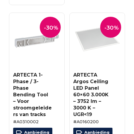
€2.72.
€2.18.
-30%
-30%
ARTECTA 1-
ARTECTA
Phase / 3-
Argos Ceiling
Phase
LED Panel
Bending Tool
60×60 3.000K
– Voor
– 3752 lm –
stroomgeleide
3000 K –
rs van tracks
UGR<19
#A0310002
#A0160200
Aanbieding
Aanbieding