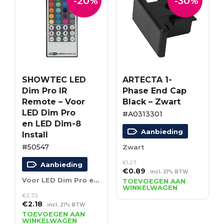
-20%
-30%
SHOWTEC LED
ARTECTA 1-
Dim Pro IR
Phase End Cap
Remote – Voor
Black – Zwart
LED Dim Pro
#A0313301
en LED Dim-8
Aanbieding
Install
#50547
Zwart
€
1.27
Aanbieding
Oorspronkelijke
Huidige
€
0.89
incl. 21% BTW
prijs
prijs
Voor LED Dim Pro en LED Dim-8 Install
TOEVOEGEN AAN
WINKELWAGEN
was:
is:
€
2.72
€1.27.
€0.89.
Oorspronkelijke
Huidige
€
2.18
incl. 21% BTW
prijs
prijs
TOEVOEGEN AAN
WINKELWAGEN
was:
is: