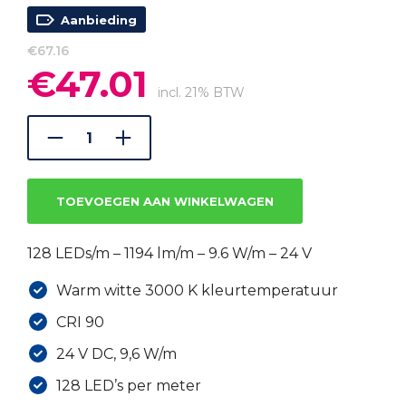
Aanbieding
€
67.16
€
47.01
Oorspronkelijke
Huidige
prijs
prijs
incl. 21% BTW
was:
is:
€67.16.
€47.01.
TOEVOEGEN AAN WINKELWAGEN
128 LEDs/m – 1194 lm/m – 9.6 W/m – 24 V
Warm witte 3000 K kleurtemperatuur
CRI 90
24 V DC, 9,6 W/m
128 LED’s per meter