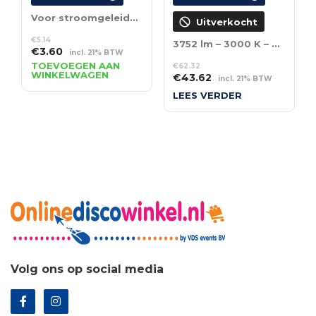
Voor stroomgeleiders van tracks
Uitverkocht
€
5.14
3752 lm – 3000 K – UGR<19
Oorspronkelijke
Huidige
€
3.60
incl. 21% BTW
prijs
prijs
TOEVOEGEN AAN
€
62.32
WINKELWAGEN
Oorspronkelijke
Huidige
was:
is:
€
43.62
incl. 21% BTW
prijs
prijs
€5.14.
€3.60.
LEES VERDER
was:
is:
€62.32.
€43.62.
Volg ons op social media