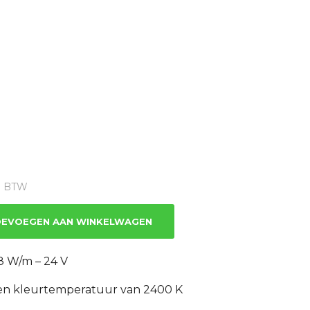
ge
1% BTW
8.
EVOEGEN AAN WINKELWAGEN
8 W/m – 24 V
en kleurtemperatuur van 2400 K