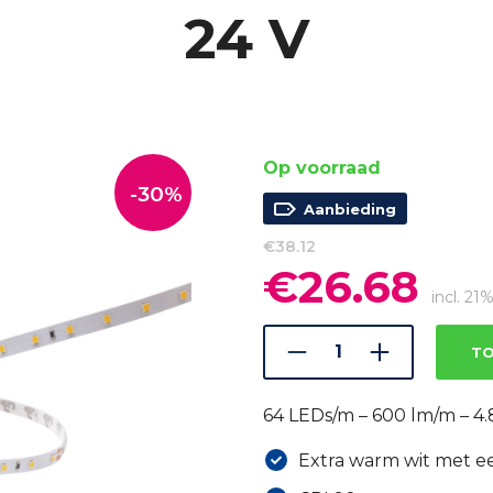
24 V
Op voorraad
-30%
Aanbieding
€
38.12
€
26.68
Oorspronkelijke
Huidi
prijs
prijs
incl. 2
was:
is:
€38.12.
€26.6
TO
64 LEDs/m – 600 lm/m – 4.
Extra warm wit met e