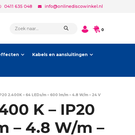
0411 635 048
info@onlinediscowinkel.nl
PRODUCTEN
0
ZOEKEN
effecten
Kabels en aansluitingen
20 2.400K – 64 LEDs/m – 600 lm/m – 4.8 W/m – 24 V
400 K – IP20
m – 4.8 W/m –