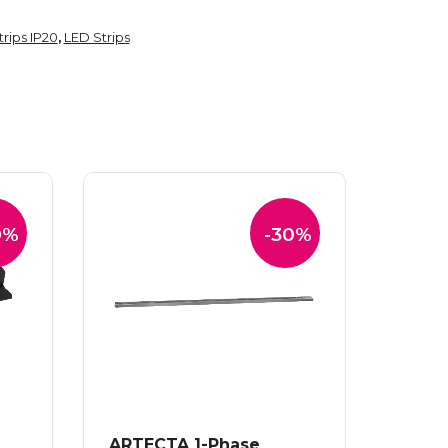
trips IP20
LED Strips
,
0%
-30%
ARTECTA 1-Phase