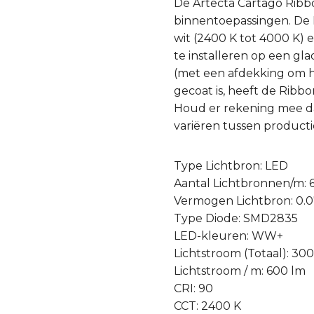
De Artecta Cartago Ribbo
binnentoepassingen. De L
wit (2400 K tot 4000 K) 
te installeren op een gl
(met een afdekking om h
gecoat is, heeft de Ribb
Houd er rekening mee d
variëren tussen productie
Type Lichtbron: LED
Aantal Lichtbronnen/m: 
Vermogen Lichtbron: 0.
Type Diode: SMD2835
LED-kleuren: WW+
Lichtstroom (Totaal): 30
Lichtstroom / m: 600 lm
CRI: 90
CCT: 2400 K