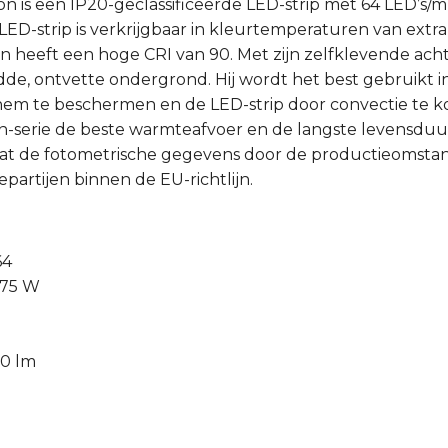
n is een IP20-geclassificeerde LED-strip met 64 LED’s/m
ED-strip is verkrijgbaar in kleurtemperaturen van extra
en heeft een hoge CRI van 90. Met zijn zelfklevende acht
adde, ontvette ondergrond. Hij wordt het best gebruikt 
em te beschermen en de LED-strip door convectie te ko
on-serie de beste warmteafvoer en de langste levensduu
at de fotometrische gegevens door de productieomst
partijen binnen de EU-richtlijn.
64
075 W
00 lm