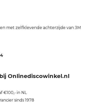
ren met zelfklevende achterzijde van 3M
24
bij Onlinediscowinkel.nl
f €100,- in NL
ancier sinds 1978