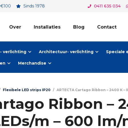
. €100
Sinds 1978
0411 635 034
Over
Installaties
Blog
Contact
 verlichting
Architectuur- verlichting
Speciale 
ten
Merchandise
/
Flexibele LED strips IP20
/
ARTECTA Cartago Ribbon – 2400 K – IP
tago Ribbon – 2
LEDs/m – 600 lm/