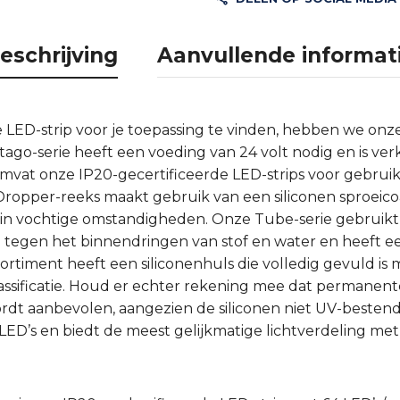
eschrijving
Aanvullende informat
e LED-strip voor je toepassing te vinden, hebben we onze
tago-serie heeft een voeding van 24 volt nodig en is verk
mvat onze IP20-gecertificeerde LED-strips voor gebruik
opper-reeks maakt gebruik van een siliconen sproeicoa
ik in vochtige omstandigheden. Onze Tube-serie gebruik
 tegen het binnendringen van stof en water en heeft 
ortiment heeft een siliconenhuls die volledig gevuld is m
lassificatie. Houd er echter rekening mee dat permanente
ordt aanbevolen, aangezien de siliconen niet UV-bestendi
ED’s en biedt de meest gelijkmatige lichtverdeling met