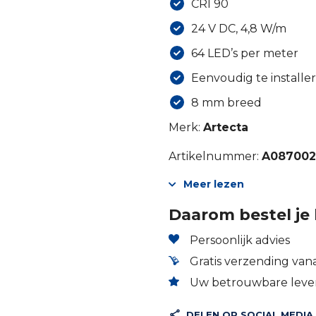
CRI 90
24 V DC, 4,8 W/m
64 LED’s per meter
Eenvoudig te installe
8 mm breed
Merk:
Artecta
Artikelnummer:
A08700
Meer lezen
Daarom bestel je 
Persoonlijk advies
Gratis verzending vana
Uw betrouwbare lever
DELEN OP SOCIAL MEDIA