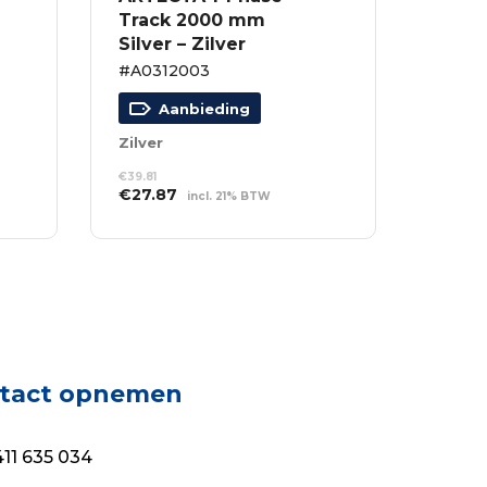
Track 2000 mm
Silver – Zilver
#A0312003
Aanbieding
Zilver
€
39.81
Oorspronkelijke
Huidige
€
27.87
incl. 21% BTW
prijs
prijs
TOEVOEGEN AAN
was:
is:
WINKELWAGEN
€39.81.
€27.87.
tact opnemen
11 635 034