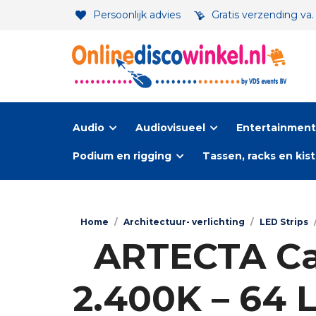
Persoonlijk advies
Gratis verzending va
Audio
Audiovisueel
Entertainment-
Podium en rigging
Tassen, racks en kis
Home
/
Architectuur- verlichting
/
LED Strips
ARTECTA Car
2.400K – 64 