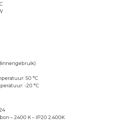
DC
 W
W
 Binnengebruik)
peratuur: 50 °C
eratuur: -20 °C
24
bbon – 2400 K – IP20 2.400K