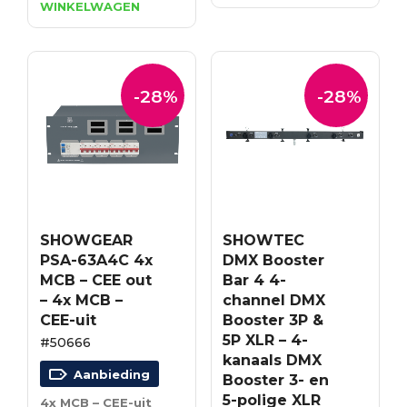
WINKELWAGEN
€332.75.
€266.20.
was:
is:
€470.69.
€338.90.
-28%
-28%
SHOWGEAR
SHOWTEC
PSA-63A4C 4x
DMX Booster
MCB – CEE out
Bar 4 4-
– 4x MCB –
channel DMX
CEE-uit
Booster 3P &
5P XLR – 4-
#50666
kanaals DMX
Aanbieding
Booster 3- en
5-polige XLR
4x MCB – CEE-uit