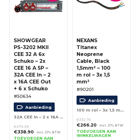
SHOWGEAR
NEXANS
PS-3202 MKII
Titanex
CEE 32 A 6x
Neoprene
Schuko – 2x
Cable, Black
CEE 16 A 5P –
1,5mm² – 100
32A CEE In – 2
m rol – 3x 1,5
x 16A CEE Out
mm²
+ 6 x Schuko
#90201
#50634
Aanbieding
Aanbieding
100 m rol – 3x 1,5 mm²
32A CEE In – 2 x 16A CEE Out + 6 x Schuko
€
332.75
Oorspronkelijke
Huidige
€
266.20
incl. 21% BTW
€
470.69
prijs
prijs
Oorspronkelijke
Huidige
TOEVOEGEN AAN
€
338.90
incl. 21% BTW
WINKELWAGEN
was:
is:
prijs
prijs
TOEVOEGEN AAN