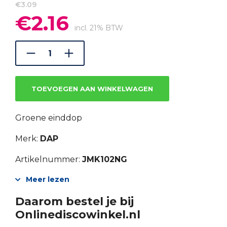
€
3.09
€
2.16
Oorspronkelijke
Huidige
prijs
prijs
incl. 21% BTW
was:
is:
€3.09.
€2.16.
TOEVOEGEN AAN WINKELWAGEN
Groene einddop
Merk:
DAP
Artikelnummer:
JMK102NG
Meer lezen
Daarom bestel je bij
Onlinediscowinkel.nl