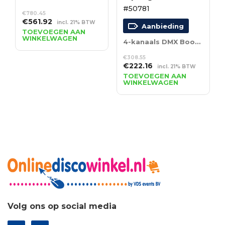
#50781
€
780.45
Oorspronkelijke
Huidige
€
561.92
incl. 21% BTW
Aanbieding
prijs
prijs
TOEVOEGEN AAN
WINKELWAGEN
was:
is:
4-kanaals DMX Booster 3- en 5-polige XLR
€780.45.
€561.92.
€
308.55
Oorspronkelijke
Huidige
€
222.16
incl. 21% BTW
prijs
prijs
TOEVOEGEN AAN
WINKELWAGEN
was:
is:
€308.55.
€222.16.
Volg ons op social media