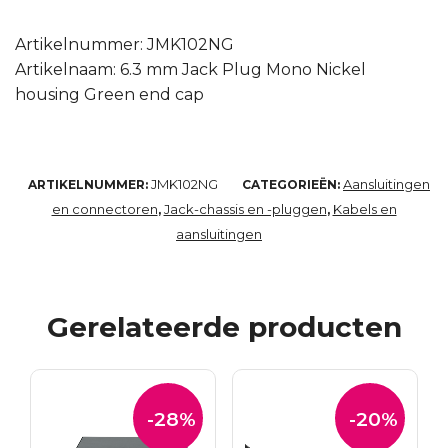
Artikelnummer: JMK102NG
Artikelnaam: 6.3 mm Jack Plug Mono Nickel
housing Green end cap
JMK102NG
Aansluitingen
ARTIKELNUMMER:
CATEGORIEËN:
en connectoren
Jack-chassis en -pluggen
Kabels en
,
,
aansluitingen
Gerelateerde producten
-28%
-20%