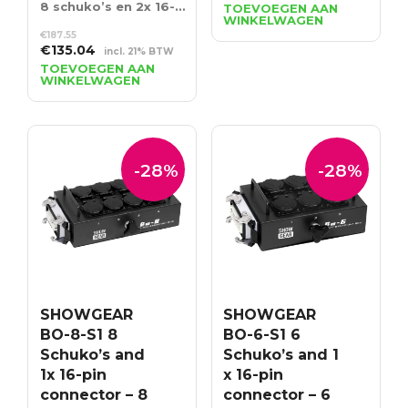
prijs
prijs
8 schuko’s en 2x 16-polige aansluiting
TOEVOEGEN AAN
WINKELWAGEN
was:
is:
€
187.55
€373.89.
€269.20.
Oorspronkelijke
Huidige
€
135.04
incl. 21% BTW
prijs
prijs
TOEVOEGEN AAN
WINKELWAGEN
was:
is:
€187.55.
€135.04.
-28%
-28%
SHOWGEAR
SHOWGEAR
BO-8-S1 8
BO-6-S1 6
Schuko’s and
Schuko’s and 1
1x 16-pin
x 16-pin
connector – 8
connector – 6