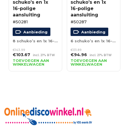
schuko’s en 1x
schuko’s en 1x
16-polige
16-polige
aansluiting
aansluiting
#50281
#50287
Aanbieding
Aanbieding
8 schuko’s en 1x 16-polige aansluiting
6 schuko’s en 1x 16-polige aansluiting
€
143.99
€
131.89
Oorspronkelijke
Huidige
Oorspronkelijke
Huidige
€
103.67
€
94.96
incl. 21% BTW
incl. 21% BTW
prijs
prijs
prijs
prijs
TOEVOEGEN AAN
TOEVOEGEN AAN
WINKELWAGEN
WINKELWAGEN
was:
is:
was:
is:
€143.99.
€103.67.
€131.89.
€94.96.