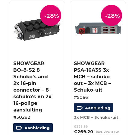
-28%
-28%
SHOWGEAR
SHOWGEAR
BO-8-S2 8
PSA-16A3S 3x
Schuko’s and
MCB – schuko
2x 16-pin
out – 3x MCB –
connector – 8
Schuko-uit
schuko’s en 2x
#50661
16-polige
Aanbieding
aansluiting
#50282
3x MCB – Schuko-uit
€
373.89
Aanbieding
Oorspronkelijke
Huidige
€
269.20
incl. 21% BTW