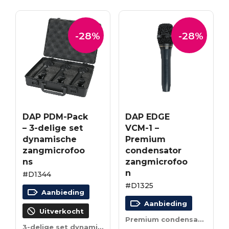
-28%
-28%
DAP PDM-Pack
DAP EDGE
– 3-delige set
VCM-1 –
dynamische
Premium
zangmicrofoo
condensator
ns
zangmicrofoo
n
#D1344
#D1325
Aanbieding
Aanbieding
Uitverkocht
Premium condensator zangmicrofoon
3-delige set dynamische zangmicrofoons