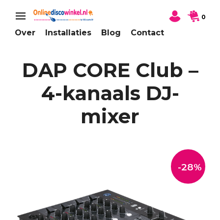
0
Over
Installaties
Blog
Contact
DAP CORE Club –
4-kanaals DJ-
mixer
-28%