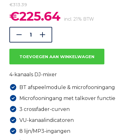
€
313.39
€
225.64
Oorspronkelijke
Huidige
prijs
prijs
incl. 21% BTW
was:
is:
€313.39.
€225.64.
TOEVOEGEN AAN WINKELWAGEN
4-kanaals DJ-mixer
BT afspeelmodule & microfooningang
Microfooningang met talkover functie
3 crossfader-curven
VU-kanaalindicatoren
8 lijn/MP3-ingangen