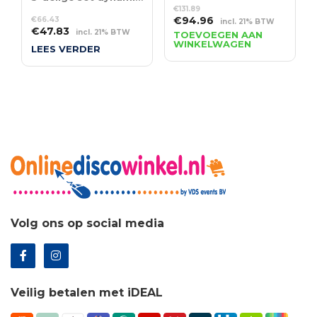
€
131.89
Oorspronkelijke
Huidige
€
94.96
€
66.43
incl. 21% BTW
Oorspronkelijke
Huidige
€
47.83
prijs
prijs
incl. 21% BTW
TOEVOEGEN AAN
prijs
prijs
WINKELWAGEN
was:
is:
LEES VERDER
was:
is:
€131.89.
€94.96.
€66.43.
€47.83.
Volg ons op social media
Veilig betalen met iDEAL