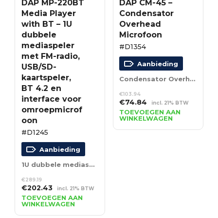
DAP MP-220BT
DAP CM-45 –
Media Player
Condensator
with BT – 1U
Overhead
dubbele
Microfoon
mediaspeler
#D1354
met FM-radio,
Aanbieding
USB/SD-
kaartspeler,
Condensator Overhead Microfoon
BT 4.2 en
€
103.94
interface voor
Oorspronkelijke
Huidige
€
74.84
incl. 21% BTW
omroepmicrof
prijs
prijs
TOEVOEGEN AAN
WINKELWAGEN
oon
was:
is:
€103.94.
€74.84.
#D1245
Aanbieding
1U dubbele mediaspeler met FM-radio, USB/SD-kaartspeler, BT 4.2 en interface voor omroepmicrofoon
€
289.19
Oorspronkelijke
Huidige
€
202.43
incl. 21% BTW
prijs
prijs
TOEVOEGEN AAN
WINKELWAGEN
was:
is:
€289.19.
€202.43.