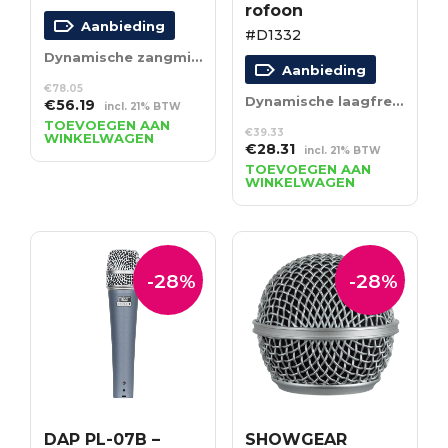
rofoon
Aanbieding
#D1332
Dynamische zangmicrofoon
Aanbieding
€
78.05
Dynamische laagfrequentie-instrumentmicrofoon
Oorspronkelijke
Huidige
€
56.19
incl. 21% BTW
prijs
prijs
TOEVOEGEN AAN
€
39.33
WINKELWAGEN
was:
is:
Oorspronkelijke
Huidige
€
28.31
incl. 21% BTW
€78.05.
€56.19.
prijs
prijs
TOEVOEGEN AAN
WINKELWAGEN
was:
is:
€39.33.
€28.31.
-28%
-28%
DAP PL-07B –
SHOWGEAR