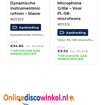
Dynamische
Microphone
instrumentmic
Grille – Voor
rofoon – blauw
PL-08-
microfoons
#D1302
#D1312
Aanbieding
Aanbieding
Dynamische instrumentmicrofoon – blauw
Voor PL-08-microfoons
€
76.11
Oorspronkelijke
Huidige
€
54.80
incl. 21% BTW
€
13.19
prijs
prijs
TOEVOEGEN AAN
Oorspronkelijke
Huidige
€
9.50
incl. 21% BTW
WINKELWAGEN
was:
is:
prijs
prijs
TOEVOEGEN AAN
€76.11.
€54.80.
WINKELWAGEN
was:
is:
€13.19.
€9.50.