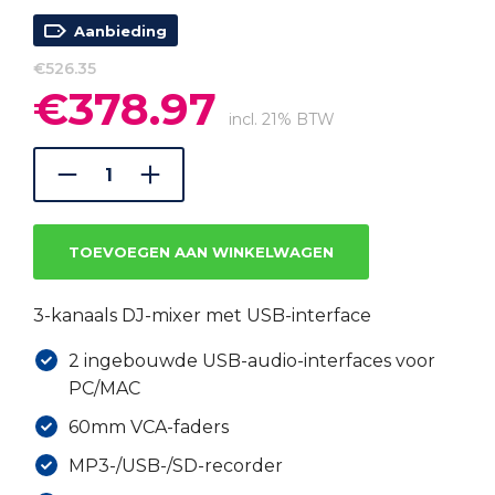
Aanbieding
€
526.35
€
378.97
Oorspronkelijke
Huidige
prijs
prijs
incl. 21% BTW
was:
is:
€526.35.
€378.97.
TOEVOEGEN AAN WINKELWAGEN
3-kanaals DJ-mixer met USB-interface
2 ingebouwde USB-audio-interfaces voor
PC/MAC
60mm VCA-faders
MP3-/USB-/SD-recorder