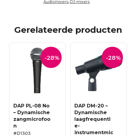
Audiomixers
DJ-mixers
,
Gerelateerde producten
-28%
-28%
DAP PL-08 No
DAP DM-20 –
– Dynamische
Dynamische
zangmicrofoo
laagfrequenti
n
e-
instrumentmic
#D1303