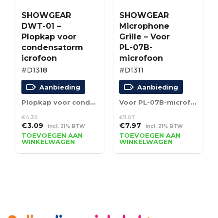
SHOWGEAR
SHOWGEAR
DWT-01 –
Microphone
Plopkap voor
Grille – Voor
condensatorm
PL-07B-
icrofoon
microfoon
#D1318
#D1311
Aanbieding
Aanbieding
Plopkap voor condensatormicrofoon
Voor PL-07B-microfoon
€
4.30
€
11.07
Oorspronkelijke
Huidige
Oorspronkelijke
Huidige
€
3.09
€
7.97
incl. 21% BTW
incl. 21% BTW
prijs
prijs
prijs
prijs
TOEVOEGEN AAN
TOEVOEGEN AAN
WINKELWAGEN
WINKELWAGEN
was:
is:
was:
is:
€4.30.
€3.09.
€11.07.
€7.97.