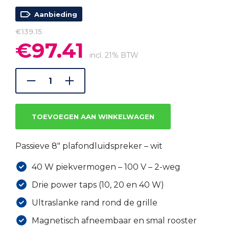
Aanbieding
€
139.15
€
97.41
Oorspronkelijke
Huidige
prijs
prijs
incl. 21% BTW
was:
is:
€139.15.
€97.41.
TOEVOEGEN AAN WINKELWAGEN
Passieve 8″ plafondluidspreker – wit
40 W piekvermogen – 100 V – 2-weg
Drie power taps (10, 20 en 40 W)
Ultraslanke rand rond de grille
Magnetisch afneembaar en smal rooster