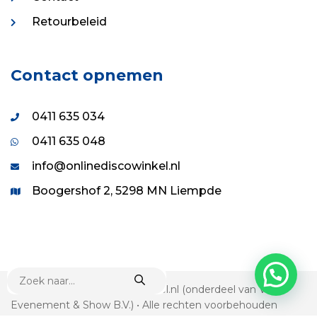
Retourbeleid
Contact opnemen
0411 635 034
0411 635 048
info@onlinediscowinkel.nl
Boogershof 2, 5298 MN Liempde
PRODUCTEN
ZOEKEN
© 1995 - 2026 Onlinediscowinkel.nl (onderdeel van VDS
Evenement & Show B.V.) • Alle rechten voorbehouden