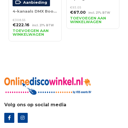
Aanbieding
€
93.05
4-kanaals DMX Booster 3- en 5-polige XLR
Oorspronkelijke
Huidige
€
67.00
incl. 21% BTW
prijs
prijs
TOEVOEGEN AAN
€
308.55
WINKELWAGEN
was:
is:
Oorspronkelijke
Huidige
€
222.16
incl. 21% BTW
€93.05.
€67.00.
prijs
prijs
TOEVOEGEN AAN
WINKELWAGEN
was:
is:
€308.55.
€222.16.
Volg ons op social media