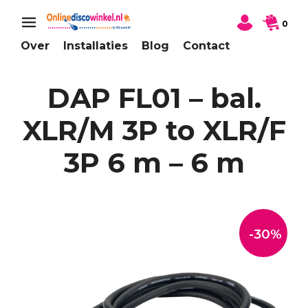
0
Over
Installaties
Blog
Contact
DAP FL01 – bal.
XLR/M 3P to XLR/F
3P 6 m – 6 m
-30%