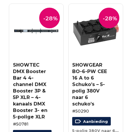
-28%
-28%
SHOWTEC
SHOWGEAR
DMX Booster
BO-6-PW CEE
Bar 4 4-
16 A to 6
channel DMX
Schuko’s – 5-
Booster 3P &
polig 380V
5P XLR – 4-
naar 6
kanaals DMX
schuko’s
Booster 3- en
#50290
5-polige XLR
Aanbieding
#50781
5-polig 380V naar 6 schuko’s