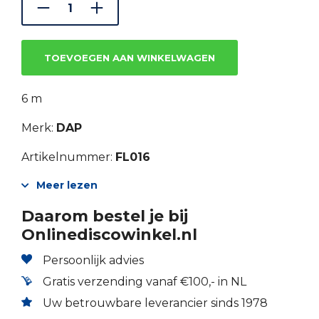
€15.61.
€10.93.
TOEVOEGEN AAN WINKELWAGEN
6 m
Merk:
DAP
Artikelnummer:
FL016
Meer lezen
Daarom bestel je bij
Onlinediscowinkel.nl
Persoonlijk advies
Gratis verzending vanaf €100,- in NL
Uw betrouwbare leverancier sinds 1978