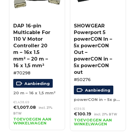
DAP 16-pin
SHOWGEAR
Multicable For
Powerport 5
110 V Motor
powerCON In –
Controller 20
5x powerCON
m – 16x 1.5
Out –
mm² – 20 m –
powerCON in –
16 x 1,5 mm²
5x powerCON
out
#70298
#50276
Aanbieding
Aanbieding
20 m – 16 x 1,5 mm²
powerCON in – 5x powerCON out
€
1,438.69
Oorspronkelijke
Huidige
€
1,007.08
incl. 21%
€
139.15
prijs
prijs
Oorspronkelijke
Huidige
€
100.19
BTW
incl. 21% BTW
was:
is:
TOEVOEGEN AAN
prijs
prijs
TOEVOEGEN AAN
WINKELWAGEN
€1,438.69.
€1,007.08.
WINKELWAGEN
was:
is:
€139.15.
€100.19.