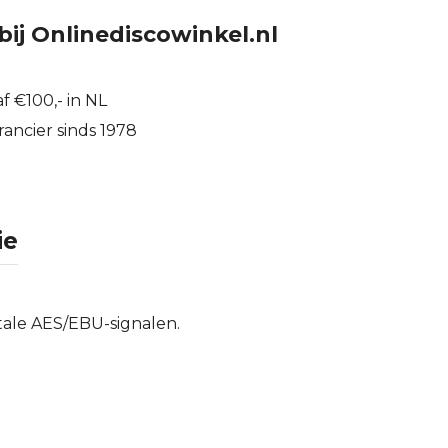
bij Onlinediscowinkel.nl
f €100,- in NL
ancier sinds 1978
ie
tale AES/EBU-signalen.