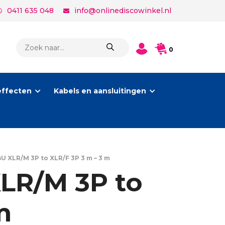
0411 635 048
info@onlinediscowinkel.nl
PRODUCTEN
0
ZOEKEN
effecten
Kabels en aansluitingen
 XLR/M 3P to XLR/F 3P 3 m – 3 m
LR/M 3P to
m