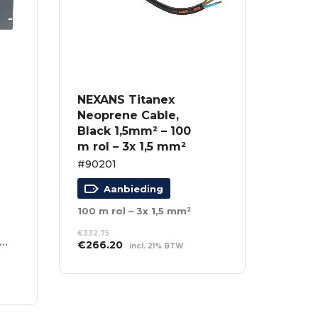
NEXANS Titanex
Neoprene Cable,
Black 1,5mm² – 100
m rol – 3x 1,5 mm²
#90201
Aanbieding
100 m rol – 3x 1,5 mm²
€
332.75
 MCB – Schuko-uit + Multipin-uit
Oorspronkelijke
Huidige
€
266.20
incl. 21% BTW
prijs
prijs
TOEVOEGEN AAN
was:
is:
WINKELWAGEN
€332.75.
€266.20.