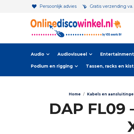
Persoonlijk advies
Gratis verzending va
Audio
Audiovisueel
Entertainment-
Podium en rigging
Tassen, racks en kis
Home
/
Kabels en aansluiting
DAP FL09 