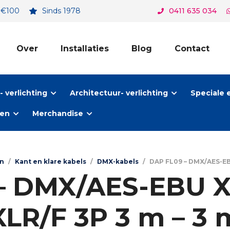
. €100
Sinds 1978
0411 635 034
Over
Installaties
Blog
Contact
 verlichting
Architectuur- verlichting
Speciale 
ten
Merchandise
en
/
Kant en klare kabels
/
DMX-kabels
/
DAP FL09 – DMX/AES-EBU
– DMX/AES-EBU X
XLR/F 3P 3 m – 3 