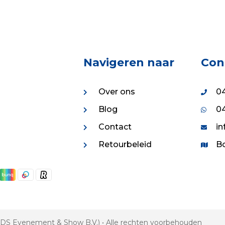
Navigeren naar
Con
Over ons
04
Blog
04
Contact
in
Retourbeleid
Bo
 VDS Evenement & Show B.V.) • Alle rechten voorbehouden