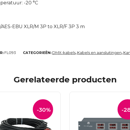
eratuur: -20 °C
X/AES-EBU XLR/M 3P to XLR/F 3P 3 m
FL093
DMX-kabels
Kabels en aansluitingen
Kan
R:
CATEGORIEËN:
,
,
Gerelateerde producten
-30%
-2