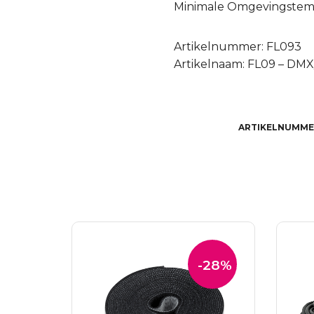
Minimale Omgevingstemp
Artikelnummer: FL093
Artikelnaam: FL09 – DM
ARTIKELNUMME
-28%