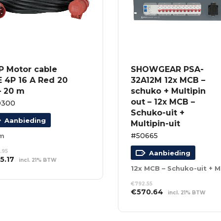
P Motor cable
SHOWGEAR PSA-
 4P 16 A Red 20
32A12M 12x MCB –
– 20 m
schuko + Multipin
out – 12x MCB –
0300
Schuko-uit +
Aanbieding
Multipin-uit
#50665
 m
.95
Aanbieding
spronkelijke
Huidige
5.17
incl. 21% BTW
s
prijs
12x
EVOEGEN AAN
:
is:
NKELWAGEN
€
792.55
5.95.
€165.17.
Oorspronkelijke
Huidige
€
570.64
incl. 21% BTW
prijs
prijs
TOEVOEGEN AAN
was:
is:
WINKELWAGEN
€792.55.
€570.64.