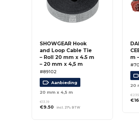
SHOWGEAR Hook
DA
and Loop Cable Tie
CEE
– Roll 20 mm x 4.5 m
m 
– 20 mm x 4,5 m
#7
#89102
Aanbieding
20
20 mm x 4,5 m
€
235
Oor
€
16
€
13.19
prij
Oorspronkelijke
Huidige
€
9.50
incl. 21% BTW
TO
was
prijs
prijs
WI
TOEVOEGEN AAN
€23
was:
is:
WINKELWAGEN
€13.19.
€9.50.