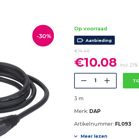
Op voorraad
-30%
Aanbieding
€
14.40
€
10.08
Oorspronkelijke
Huidi
prijs
prijs
incl. 21
was:
is:
€14.40.
€10.08
TO
3 m
Merk:
DAP
Artikelnummer:
FL093
Meer lezen