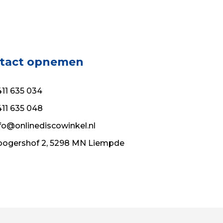
tact opnemen
11 635 034
11 635 048
fo@onlinediscowinkel.nl
ogershof 2, 5298 MN Liempde