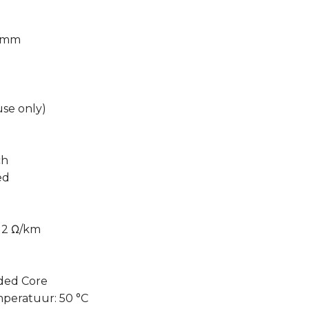
6 mm
use only)
ch
ed
 2 Ω/km
ded Core
peratuur: 50 °C