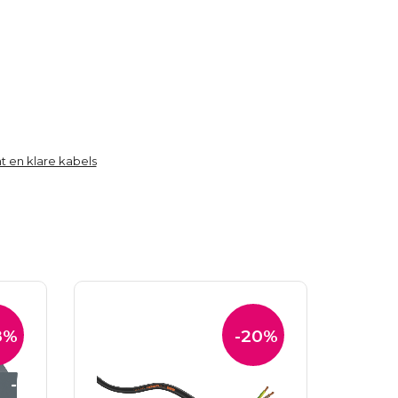
t en klare kabels
8%
-20%