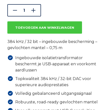
was:
is:
€59.17.
€41.42.
TOEVOEGEN AAN WINKELWAGEN
384 kHz / 32 bit – ingebouwde bescherming –
gevlochten mantel – 0,75 m
Ingebouwde isolatietransformator
beschermt je USB-apparaat en voorkomt
aardlussen
Topkwaliteit 384 kHz / 32-bit DAC voor
superieure audioprestaties
Volledig gebalanceerd uitgangssignaal
Robuuste, road-ready gevlochten mantel