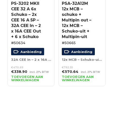
PS-3202 MKII
PSA-32A12M
CEE 32 A 6x
12x MCB –
Schuko – 2x
schuko +
CEE 16 A 5P –
Multipin out –
32A CEE In – 2
12x MCB –
x 16A CEE Out
Schuko-uit +
+ 6 x Schuko
Multipin-uit
#50634
#50665
Aanbieding
Aanbieding
32A CEE In – 2 x 16A CEE Out + 6 x Schuko
12x MCB – Schuko-uit + Multipin-uit
€
470.69
€
792.55
Oorspronkelijke
Huidige
Oorspronkelijke
Huidige
€
338.90
€
570.64
incl. 21% BTW
incl. 21% BTW
prijs
prijs
prijs
prijs
TOEVOEGEN AAN
TOEVOEGEN AAN
WINKELWAGEN
WINKELWAGEN
was:
is:
was:
is:
€470.69.
€338.90.
€792.55.
€570.64.