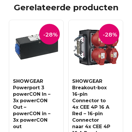
Gerelateerde producten
-28%
-28%
SHOWGEAR
SHOWGEAR
Powerport 3
Breakout-box
powerCON In –
16-pin
3x powerCON
Connector to
Out –
4x CEE 4P 16 A
powerCON in –
Red – 16-pin
3x powerCON
Connector
out
naar 4x CEE 4P