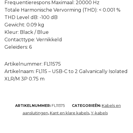
Frequentierespons Maximaal: 20000 Hz
Totale Harmonische Vervorming (THD): < 0.001 %
THD Level dB: -100 dB
Gewicht: 0.09 kg
Kleur: Black / Blue
Contacttype: Vernikkeld
Geleiders: 6
Artikelnummer: FL11575
Artikelnaam: FL115 – USB-C to 2 Galvanically Isolated
XLR/M 3P 0.75 m
FL11575
Kabels en
ARTIKELNUMMER:
CATEGORIEËN:
aansluitingen
Kant en klare kabels
Y-kabels
,
,