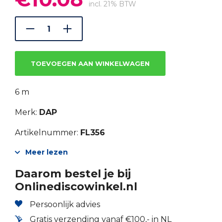
prijs
prijs
incl. 21% BTW
was:
is:
€14.40.
€10.08.
TOEVOEGEN AAN WINKELWAGEN
6 m
Merk:
DAP
Artikelnummer:
FL356
Meer lezen
Daarom bestel je bij
Onlinediscowinkel.nl
Persoonlijk advies
Gratis verzending vanaf €100,- in NL