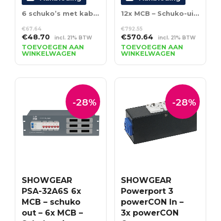
6 schuko’s met kabelmoer – 16A max.
12x MCB – Schuko-uit + Multipin-uit
€
67.64
€
792.55
Oorspronkelijke
Huidige
Oorspronkelijke
Huidige
€
48.70
€
570.64
incl. 21% BTW
incl. 21% BTW
prijs
prijs
prijs
prijs
TOEVOEGEN AAN
TOEVOEGEN AAN
WINKELWAGEN
WINKELWAGEN
was:
is:
was:
is:
€67.64.
€48.70.
€792.55.
€570.64.
-28%
-28%
SHOWGEAR
SHOWGEAR
PSA-32A6S 6x
Powerport 3
MCB – schuko
powerCON In –
out – 6x MCB –
3x powerCON