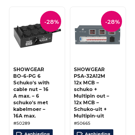
-28%
-28%
SHOWGEAR
SHOWGEAR
BO-6-PG 6
PSA-32A12M
Schuko’s with
12x MCB –
cable nut – 16
schuko +
A max. – 6
Multipin out –
schuko’s met
12x MCB –
kabelmoer –
Schuko-uit +
16A max.
Multipin-uit
#50289
#50665
Aanbieding
Aanbieding