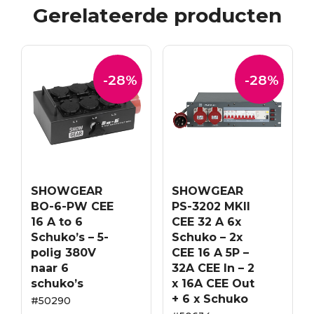
Gerelateerde producten
-28%
-28%
SHOWGEAR
SHOWGEAR
BO-6-PW CEE
PS-3202 MKII
16 A to 6
CEE 32 A 6x
Schuko’s – 5-
Schuko – 2x
polig 380V
CEE 16 A 5P –
naar 6
32A CEE In – 2
schuko’s
x 16A CEE Out
+ 6 x Schuko
#50290