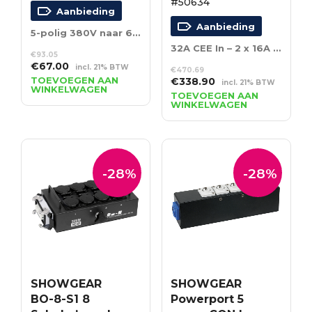
#50634
Aanbieding
Aanbieding
5-polig 380V naar 6 schuko’s
32A CEE In – 2 x 16A CEE Out + 6 x Schuko
€
93.05
Oorspronkelijke
Huidige
€
67.00
incl. 21% BTW
€
470.69
prijs
prijs
TOEVOEGEN AAN
Oorspronkelijke
Huidige
€
338.90
incl. 21% BTW
WINKELWAGEN
was:
is:
prijs
prijs
TOEVOEGEN AAN
€93.05.
€67.00.
WINKELWAGEN
was:
is:
€470.69.
€338.90.
-28%
-28%
SHOWGEAR
SHOWGEAR
BO-8-S1 8
Powerport 5