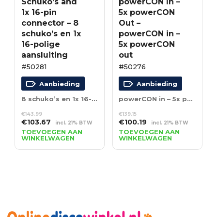
Schuko’s and
powerCON In –
1x 16-pin
5x powerCON
connector – 8
Out –
schuko’s en 1x
powerCON in –
16-polige
5x powerCON
aansluiting
out
#50281
#50276
Aanbieding
Aanbieding
8 schuko’s en 1x 16-polige aansluiting
powerCON in – 5x powerCON out
€
143.99
€
139.15
Oorspronkelijke
Huidige
Oorspronkelijke
Huidige
€
103.67
€
100.19
incl. 21% BTW
incl. 21% BTW
prijs
prijs
prijs
prijs
TOEVOEGEN AAN
TOEVOEGEN AAN
WINKELWAGEN
WINKELWAGEN
was:
is:
was:
is:
€143.99.
€103.67.
€139.15.
€100.19.