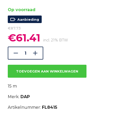
Op voorraad
Aanbieding
€
87.73
€
61.41
Oorspronkelijke
Huidige
prijs
prijs
incl. 21% BTW
was:
is:
€87.73.
€61.41.
TOEVOEGEN AAN WINKELWAGEN
15 m
Merk:
DAP
Artikelnummer:
FL8415