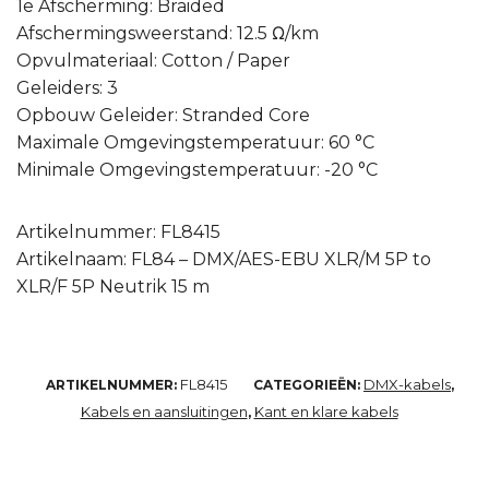
1e Afscherming: Braided
Afschermingsweerstand: 12.5 Ω/km
Opvulmateriaal: Cotton / Paper
Geleiders: 3
Opbouw Geleider: Stranded Core
Maximale Omgevingstemperatuur: 60 °C
Minimale Omgevingstemperatuur: -20 °C
Artikelnummer: FL8415
Artikelnaam: FL84 – DMX/AES-EBU XLR/M 5P to
XLR/F 5P Neutrik 15 m
FL8415
DMX-kabels
ARTIKELNUMMER:
CATEGORIEËN:
,
Kabels en aansluitingen
Kant en klare kabels
,