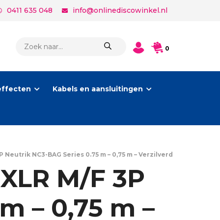
0411 635 048
info@onlinediscowinkel.nl
PRODUCTEN
0
ZOEKEN
effecten
Kabels en aansluitingen
 Neutrik NC3-BAG Series 0.75 m – 0,75 m – Verzilverd
 XLR M/F 3P
m – 0,75 m –