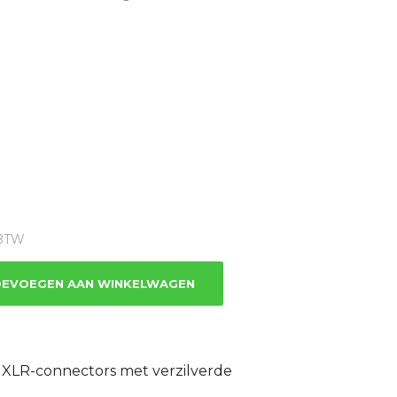
e
 BTW
EVOEGEN AAN WINKELWAGEN
XLR-connectors met verzilverde