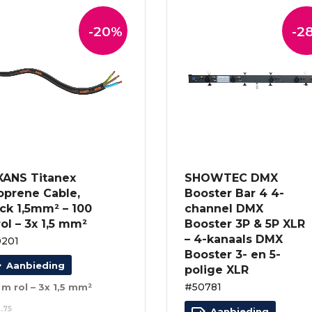
-20%
-2
XANS Titanex
SHOWTEC DMX
oprene Cable,
Booster Bar 4 4-
ck 1,5mm² – 100
channel DMX
ol – 3x 1,5 mm²
Booster 3P & 5P XLR
– 4-kanaals DMX
201
Booster 3- en 5-
Aanbieding
polige XLR
#50781
 m rol – 3x 1,5 mm²
.75
Aanbieding