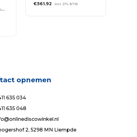
Oorspronkelijke
Huidige
€
561.92
incl. 21% BTW
prijs
prijs
4-kanaals DMX Booster 3- en 5-polige XLR
TOEVOEGEN AAN
was:
is:
WINKELWAGEN
€780.45.
€561.92.
tact opnemen
11 635 034
11 635 048
fo@onlinediscowinkel.nl
ogershof 2, 5298 MN Liempde