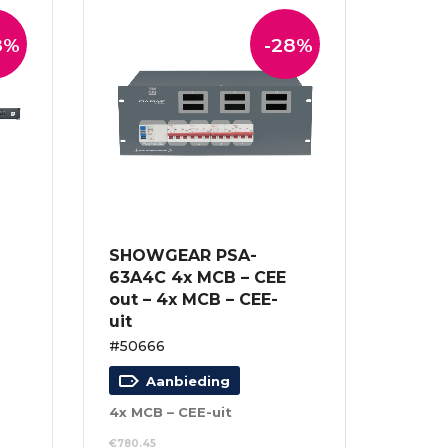
8%
-28%
SHOWGEAR PSA-
63A4C 4x MCB – CEE
out – 4x MCB – CEE-
uit
#50666
Aanbieding
4x MCB – CEE-uit
€
780.45