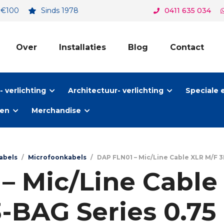
. €100
Sinds 1978
0411 635 034
Over
Installaties
Blog
Contact
 verlichting
Architectuur- verlichting
Speciale 
ten
Merchandise
abels
/
Microfoonkabels
/
DAP FLN01 – Mic/Line Cable XLR M/F 3P
– Mic/Line Cable
-BAG Series 0.75 