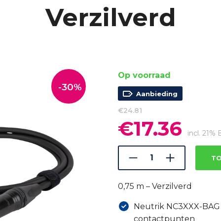
Verzilverd
Op voorraad
-30%
Aanbieding
€
24.81
€
17.36
Oorspronkelijke
Huidig
prijs
prijs
incl. 21%
was:
is:
€24.81.
€17.36.
TO
0,75 m – Verzilverd
Neutrik NC3XXX-BAG 
contactpunten