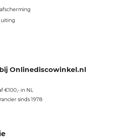
afscherming
luiting
bij Onlinediscowinkel.nl
f €100,- in NL
ancier sinds 1978
ie