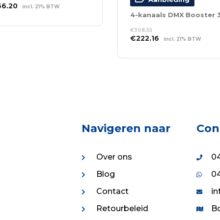
spronkelijke
Huidige
66.20
incl. 21% BTW
s
prijs
EVOEGEN AAN
:
is:
NKELWAGEN
€
308.55
2.75.
€266.20.
Oorspronkelijke
Huidige
€
222.16
incl. 21% BTW
prijs
prijs
TOEVOEGEN AAN
was:
is:
WINKELWAGEN
€308.55.
€222.16.
Navigeren naar
Con
Over ons
04
Blog
04
Contact
in
Retourbeleid
Bo