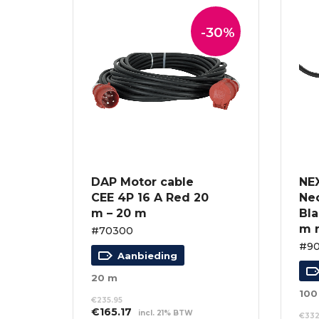
-30%
DAP Motor cable
NE
CEE 4P 16 A Red 20
Ne
m – 20 m
Bla
m r
#70300
#90
Aanbieding
20 m
100
€
235.95
Oorspronkelijke
Huidige
€
165.17
incl. 21% BTW
€
332