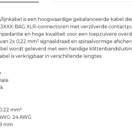
lijnkabel is een hoogwaardige gebalanceerde kabel di
NC3XXX-BAG XLR-connectoren met verzilverde contactp
mpedantie en hoge kwaliteit voor een loepzuivere overd
van 2x 0,22 mm² signaaldraad en spiraalvormige afsche
bel wordt geleverd met een handige klittenbandsluiting
el is verkrijgbaar in verschillende lengtes.
e
male
ik
 0.22 mm²
 AWG: 24 AWG
.9 mm