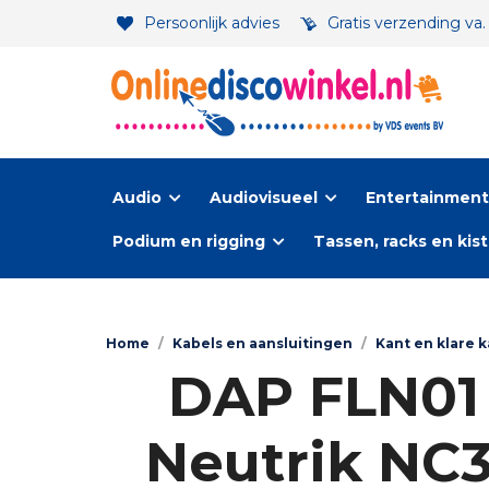
Persoonlijk advies
Gratis verzending va
Audio
Audiovisueel
Entertainment-
Podium en rigging
Tassen, racks en kis
Home
/
Kabels en aansluitingen
/
Kant en klare k
DAP FLN01 
Neutrik NC3