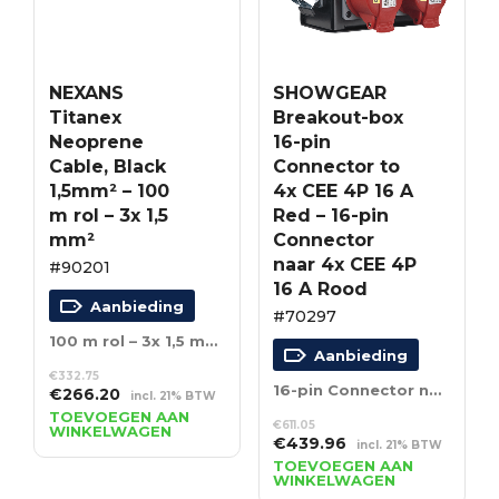
NEXANS
SHOWGEAR
Titanex
Breakout-box
Neoprene
16-pin
Cable, Black
Connector to
1,5mm² – 100
4x CEE 4P 16 A
m rol – 3x 1,5
Red – 16-pin
mm²
Connector
naar 4x CEE 4P
#90201
16 A Rood
Aanbieding
#70297
100 m rol – 3x 1,5 mm²
Aanbieding
€
332.75
16-pin Connector naar 4x CEE 4P 16 A Rood
Oorspronkelijke
Huidige
€
266.20
incl. 21% BTW
prijs
prijs
TOEVOEGEN AAN
€
611.05
WINKELWAGEN
was:
is:
Oorspronkelijke
Huidige
€
439.96
incl. 21% BTW
€332.75.
€266.20.
prijs
prijs
TOEVOEGEN AAN
WINKELWAGEN
was:
is: