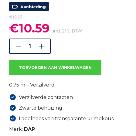
Aanbieding
€
15.13
€
10.59
Oorspronkelijke
Huidige
prijs
prijs
incl. 21% BTW
was:
is:
€15.13.
€10.59.
TOEVOEGEN AAN WINKELWAGEN
0,75 m – Verzilverd
Verzilverde contacten
Zwarte behuizing
Labelhoes van transparante krimpkous
Merk:
DAP