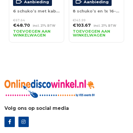
Aanbieding
Aanbieding
6 schuko’s met kabelmoer – 16A max.
8 schuko’s en 1x 16-polige aansluiting
€
67.64
€
143.99
Oorspronkelijke
Huidige
Oorspronkelijke
Huidige
€
48.70
€
103.67
incl. 21% BTW
incl. 21% BTW
prijs
prijs
prijs
prijs
TOEVOEGEN AAN
TOEVOEGEN AAN
WINKELWAGEN
WINKELWAGEN
was:
is:
was:
is:
€67.64.
€48.70.
€143.99.
€103.67.
Volg ons op social media