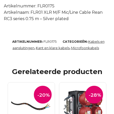
Artikelnummer: FLR0175
Artikelnaam: FLR01 XLR M/F Mic/Line Cable Rean
RC3 series 0.75 m – Silver plated
FLR0175
Kabels en
ARTIKELNUMMER:
CATEGORIEËN:
aansluitingen
Kant en klare kabels
Microfoonkabels
,
,
Gerelateerde producten
-20%
-28%