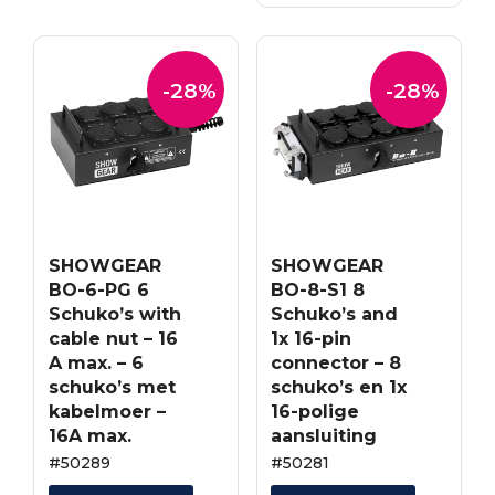
€611.05.
€439.96.
-28%
-28%
SHOWGEAR
SHOWGEAR
BO-6-PG 6
BO-8-S1 8
Schuko’s with
Schuko’s and
cable nut – 16
1x 16-pin
A max. – 6
connector – 8
schuko’s met
schuko’s en 1x
kabelmoer –
16-polige
16A max.
aansluiting
#50289
#50281