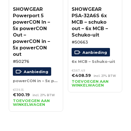
SHOWGEAR
SHOWGEAR
Powerport 5
PSA-32A6S 6x
powerCON In –
MCB – schuko
5x powerCON
out – 6x MCB –
Out –
Schuko-uit
powerCON in –
#50663
5x powerCON
Aanbieding
out
#50276
6x MCB – Schuko-uit
€
567.49
Aanbieding
Oorspronkelijke
Huidige
€
408.59
incl. 21% BTW
prijs
prijs
powerCON in – 5x powerCON out
TOEVOEGEN AAN
WINKELWAGEN
was:
is:
€
139.15
€567.49.
€408.59.
Oorspronkelijke
Huidige
€
100.19
incl. 21% BTW
prijs
prijs
TOEVOEGEN AAN
WINKELWAGEN
was:
is:
€139.15.
€100.19.