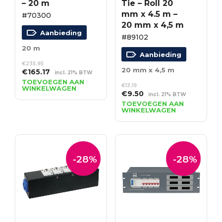
– 20 m
Tie – Roll 20
mm x 4.5 m –
#70300
20 mm x 4,5 m
Aanbieding
#89102
20 m
Aanbieding
€
235.95
20 mm x 4,5 m
Oorspronkelijke
Huidige
€
165.17
incl. 21% BTW
prijs
prijs
TOEVOEGEN AAN
€
13.19
WINKELWAGEN
was:
is:
Oorspronkelijke
Huidige
€
9.50
incl. 21% BTW
€235.95.
€165.17.
prijs
prijs
TOEVOEGEN AAN
WINKELWAGEN
was:
is:
€13.19.
€9.50.
-28%
-28%