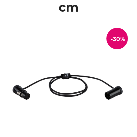
cm
-30%