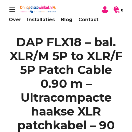
0
Over
Installaties
Blog
Contact
DAP FLX18 – bal.
XLR/M 5P to XLR/F
5P Patch Cable
0.90 m –
Ultracompacte
haakse XLR
patchkabel – 90