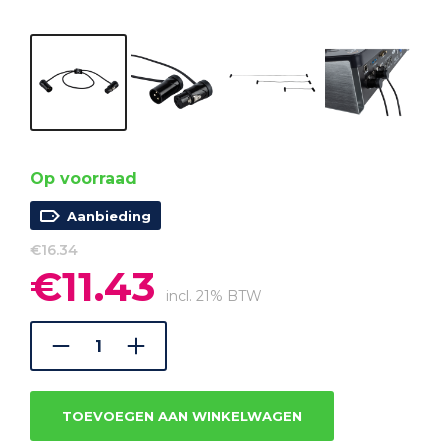
Op voorraad
Aanbieding
€
16.34
€
11.43
Oorspronkelijke
Huidige
prijs
prijs
incl. 21% BTW
was:
is:
€16.34.
€11.43.
TOEVOEGEN AAN WINKELWAGEN