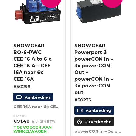
SHOWGEAR
SHOWGEAR
BO-6-PWC
Powerport 3
CEE 16 A to 6 x
powerCON In –
CEE 16 A – CEE
3x powerCON
16A naar 6x
Out –
CEE 16A
powerCON in –
3x powerCON
#50299
out
Aanbieding
#50275
CEE 16A naar 6x CEE 16A
Aanbieding
€
127.05
Oorspronkelijke
Huidige
€
91.48
Uitverkocht
incl. 21% BTW
prijs
prijs
TOEVOEGEN AAN
WINKELWAGEN
powerCON in – 3x powerCON out
was:
is: