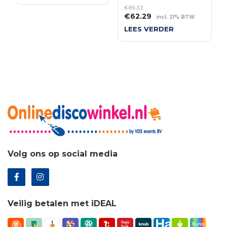
€127.05.
€91.48.
€
86.52
Oorspronkelijke
Huidige
€
62.29
incl. 21% BTW
prijs
prijs
LEES VERDER
was:
is:
€86.52.
€62.29.
Volg ons op social media
Veilig betalen met iDEAL