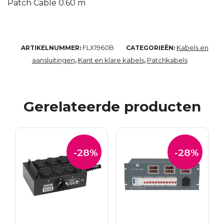
Patch Cable 0.60 m
FLX1960B
Kabels en
ARTIKELNUMMER:
CATEGORIEËN:
aansluitingen
Kant en klare kabels
Patchkabels
,
,
Gerelateerde producten
-28%
-28%