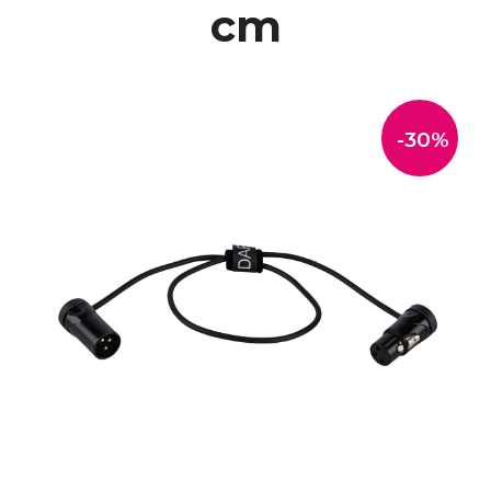
cm
-30%