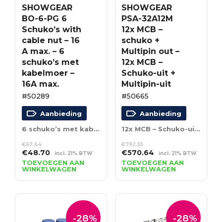
SHOWGEAR
SHOWGEAR
BO-6-PG 6
PSA-32A12M
Schuko’s with
12x MCB –
cable nut – 16
schuko +
A max. – 6
Multipin out –
schuko’s met
12x MCB –
kabelmoer –
Schuko-uit +
16A max.
Multipin-uit
#50289
#50665
Aanbieding
Aanbieding
6 schuko’s met kabelmoer – 16A max.
12x MCB – Schuko-uit + Multipin-uit
€
67.64
€
792.55
Oorspronkelijke
Huidige
Oorspronkelijke
Huidige
€
48.70
€
570.64
incl. 21% BTW
incl. 21% BTW
prijs
prijs
prijs
prijs
TOEVOEGEN AAN
TOEVOEGEN AAN
WINKELWAGEN
WINKELWAGEN
was:
is:
was:
is:
€67.64.
€48.70.
€792.55.
€570.64.
-28%
-28%