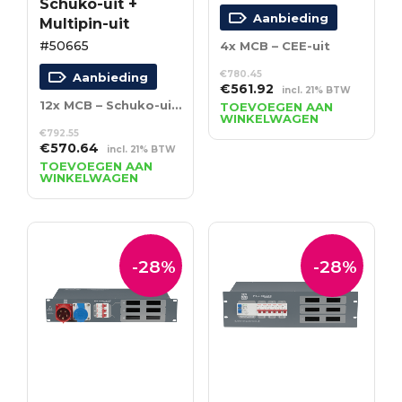
Schuko-uit +
Aanbieding
Multipin-uit
#50665
4x MCB – CEE-uit
€
780.45
Aanbieding
Oorspronkelijke
Huidige
€
561.92
incl. 21% BTW
prijs
prijs
12x MCB – Schuko-uit + Multipin-uit
TOEVOEGEN AAN
WINKELWAGEN
was:
is:
€
792.55
€780.45.
€561.92.
Oorspronkelijke
Huidige
€
570.64
incl. 21% BTW
prijs
prijs
TOEVOEGEN AAN
WINKELWAGEN
was:
is:
€792.55.
€570.64.
-28%
-28%