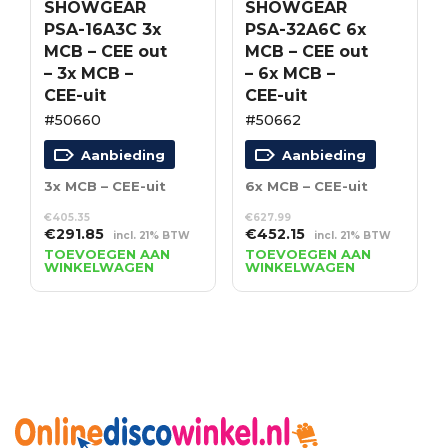
SHOWGEAR
SHOWGEAR
PSA-16A3C 3x
PSA-32A6C 6x
MCB – CEE out
MCB – CEE out
– 3x MCB –
– 6x MCB –
CEE-uit
CEE-uit
#50660
#50662
Aanbieding
Aanbieding
3x MCB – CEE-uit
6x MCB – CEE-uit
€
405.35
€
627.99
Oorspronkelijke
Huidige
Oorspronkelijke
Huidige
€
291.85
€
452.15
incl. 21% BTW
incl. 21% BTW
prijs
prijs
prijs
prijs
TOEVOEGEN AAN
TOEVOEGEN AAN
WINKELWAGEN
WINKELWAGEN
was:
is:
was:
is:
€405.35.
€291.85.
€627.99.
€452.15.