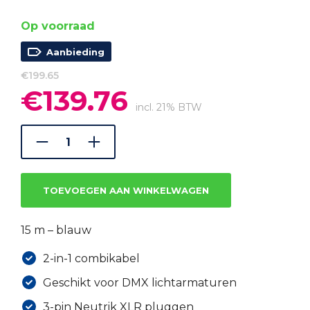
Op voorraad
Aanbieding
€
199.65
€
139.76
Oorspronkelijke
Huidige
prijs
prijs
incl. 21% BTW
was:
is:
€199.65.
€139.76.
TOEVOEGEN AAN WINKELWAGEN
15 m – blauw
2-in-1 combikabel
Geschikt voor DMX lichtarmaturen
3-pin Neutrik XLR pluggen