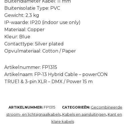
Buitendiameter Kabel: 11 mm
Buitenisolatie Type: PVC
Gewicht: 2.3 kg
IP-waarde: IP20 (indoor use only)
Materiaal: Copper
Kleur: Blue
Contacttype: Silver plated
Opvulmateriaal: Cotton / Paper
Artikelnummer: FP1315
Artikelnaam: FP-13 Hybrid Cable – powerCON
TRUE1 & 3-pin XLR – DMX / Power 15 m
FP1315
Gecombineerde
ARTIKELNUMMER:
CATEGORIEËN:
stroom- en lichtsignaalkabels
Kabels en aansluitingen
Kant en
,
,
klare kabels