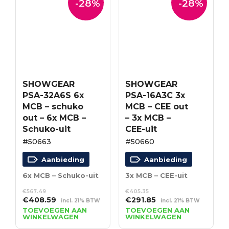
-28%
-28%
SHOWGEAR
SHOWGEAR
PSA-32A6S 6x
PSA-16A3C 3x
MCB – schuko
MCB – CEE out
out – 6x MCB –
– 3x MCB –
Schuko-uit
CEE-uit
#50663
#50660
Aanbieding
Aanbieding
6x MCB – Schuko-uit
3x MCB – CEE-uit
€
567.49
€
405.35
Oorspronkelijke
Huidige
Oorspronkelijke
Huidige
€
408.59
€
291.85
incl. 21% BTW
incl. 21% BTW
prijs
prijs
prijs
prijs
TOEVOEGEN AAN
TOEVOEGEN AAN
WINKELWAGEN
WINKELWAGEN
was:
is:
was:
is:
€567.49.
€408.59.
€405.35.
€291.85.