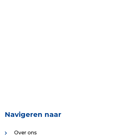
Navigeren naar
Over ons
Blog
Contact
Retourbeleid
Contact opnemen
0411 635 034