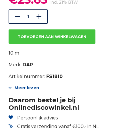
prijs
prijs
incl. 21% BTW
was:
is:
€33.76.
€23.63.
TOEVOEGEN AAN WINKELWAGEN
10 m
Merk:
DAP
Artikelnummer:
FS1810
Meer lezen
Daarom bestel je bij
Onlinediscowinkel.nl
Persoonlijk advies
Gratis verzending vanaf €100,- in NL