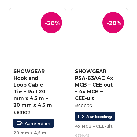
-28%
-28%
SHOWGEAR
SHOWGEAR
Hook and
PSA-63A4C 4x
Loop Cable
MCB – CEE out
Tie – Roll 20
– 4x MCB –
mm x 4.5 m –
CEE-uit
20 mm x 4,5 m
#50666
#89102
Aanbieding
Aanbieding
4x MCB – CEE-uit
20 mm x 4,5 m
€
780.45