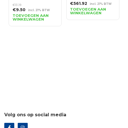
Oorspronkelijke
Huidige
€
561.92
incl. 21% BTW
€
13.19
prijs
prijs
Oorspronkelijke
Huidige
TOEVOEGEN AAN
€
9.50
incl. 21% BTW
WINKELWAGEN
was:
is:
prijs
prijs
TOEVOEGEN AAN
WINKELWAGEN
€780.45.
€561.92.
was:
is:
€13.19.
€9.50.
Volg ons op social media
Veilig betalen met iDEAL