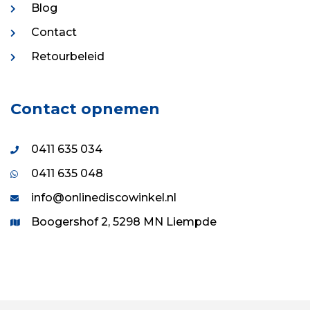
0411 635 048
info@onlinediscowinkel.nl
Boogershof 2, 5298 MN Liempde
© 1995 - 2026 Onlinediscowinkel.nl (onderdeel van VDS
Evenement & Show B.V.) • Alle rechten voorbehouden
Algemene voorwaarden
•
Privacy statement