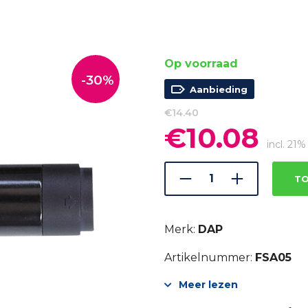
Op voorraad
-30%
Aanbieding
€
14.40
€
10.08
Oorspronkelijke
Huidi
prijs
prijs
incl. 21
was:
is:
€14.40.
€10.08
TO
Merk:
DAP
Artikelnummer:
FSA05
Meer lezen