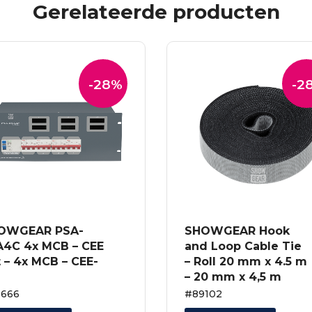
Gerelateerde producten
-28%
-2
OWGEAR PSA-
SHOWGEAR Hook
A4C 4x MCB – CEE
and Loop Cable Tie
 – 4x MCB – CEE-
– Roll 20 mm x 4.5 m
– 20 mm x 4,5 m
0666
#89102