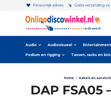
Persoonlijk advies
Gratis verzending va
Audio
Audiovisueel
Entertainment-
Podium en rigging
Tassen, racks en kis
Home
/
Kabels en aanslui
DAP FSA05 –