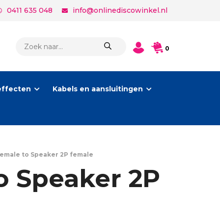
0411 635 048
info@onlinediscowinkel.nl
PRODUCTEN
0
ZOEKEN
effecten
Kabels en aansluitingen
female to Speaker 2P female
o Speaker 2P