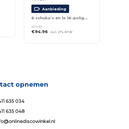
Aanbieding
6 schuko’s en 1x 16-polige aansluiting
€
131.89
Oorspronkelijke
Huidige
€
94.96
incl. 21% BTW
prijs
prijs
TOEVOEGEN AAN
was:
is:
WINKELWAGEN
€131.89.
€94.96.
tact opnemen
11 635 034
11 635 048
fo@onlinediscowinkel.nl