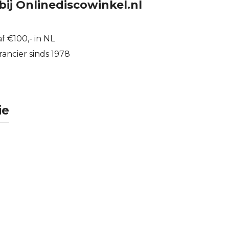
bij Onlinediscowinkel.nl
f €100,- in NL
ancier sinds 1978
ie