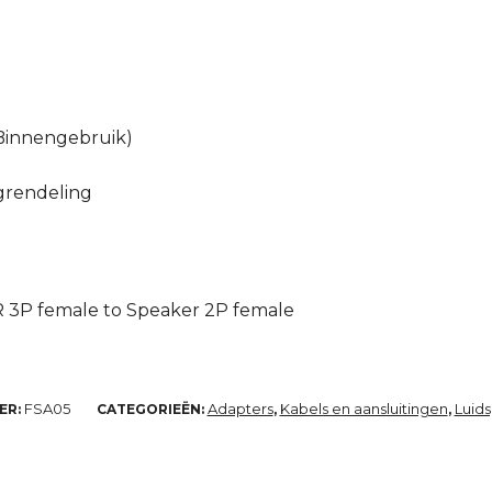
 Binnengebruik)
c
grendeling
R 3P female to Speaker 2P female
FSA05
Adapters
Kabels en aansluitingen
Luid
ER:
CATEGORIEËN:
,
,