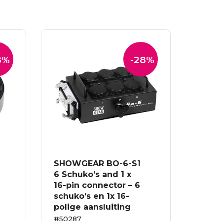
8%
-28%
SHOWGEAR BO-6-S1
6 Schuko’s and 1 x
16-pin connector – 6
schuko’s en 1x 16-
polige aansluiting
#50287