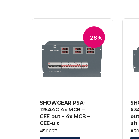
-28%
SHOWGEAR PSA-
SH
125A4C 4x MCB –
63
CEE out – 4x MCB –
out
CEE-uit
uit
#50667
#5