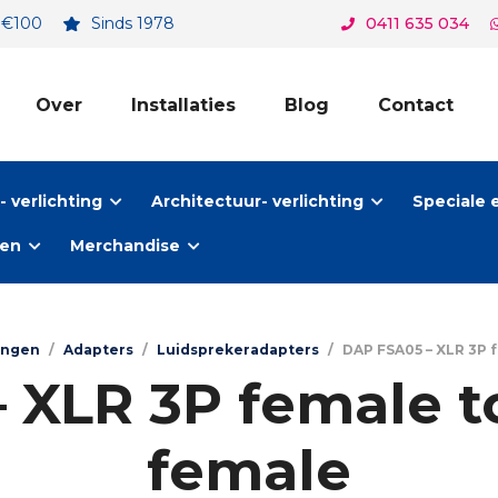
. €100
Sinds 1978
0411 635 034
Over
Installaties
Blog
Contact
 verlichting
Architectuur- verlichting
Speciale 
ten
Merchandise
tingen
/
Adapters
/
Luidsprekeradapters
/
DAP FSA05 – XLR 3P 
 XLR 3P female t
female