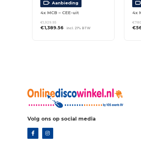
Aanbieding
4x MCB – CEE-uit
4x 
€
1,929.95
€
780
Oorspronkelijke
Huidige
Oor
€
1,389.56
€
5
incl. 21% BTW
prijs
prijs
prij
TOEVOEGEN AAN
TO
was:
is:
was
WINKELWAGEN
WI
€1,929.95.
€1,389.56.
€78
Volg ons op social media