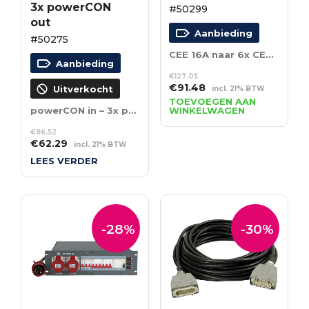
3x powerCON
#50299
out
Aanbieding
#50275
CEE 16A naar 6x CEE 16A
Aanbieding
€
127.05
Oorspronkelijke
Huidige
€
91.48
Uitverkocht
incl. 21% BTW
prijs
prijs
TOEVOEGEN AAN
powerCON in – 3x powerCON out
WINKELWAGEN
was:
is:
€127.05.
€91.48.
€
86.52
Oorspronkelijke
Huidige
€
62.29
incl. 21% BTW
prijs
prijs
LEES VERDER
was:
is:
€86.52.
€62.29.
-28%
-30%