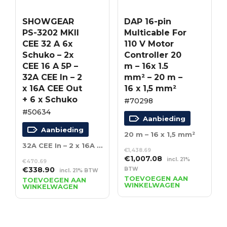
SHOWGEAR
DAP 16-pin
PS-3202 MKII
Multicable For
CEE 32 A 6x
110 V Motor
Schuko – 2x
Controller 20
CEE 16 A 5P –
m – 16x 1.5
32A CEE In – 2
mm² – 20 m –
x 16A CEE Out
16 x 1,5 mm²
+ 6 x Schuko
#70298
#50634
Aanbieding
Aanbieding
20 m – 16 x 1,5 mm²
32A CEE In – 2 x 16A CEE Out + 6 x Schuko
€
1,438.69
Oorspronkelijke
Huidige
€
1,007.08
incl. 21%
€
470.69
prijs
prijs
Oorspronkelijke
Huidige
€
338.90
BTW
incl. 21% BTW
was:
is:
prijs
prijs
TOEVOEGEN AAN
TOEVOEGEN AAN
WINKELWAGEN
WINKELWAGEN
€1,438.69.
€1,007.08.
was:
is:
€470.69.
€338.90.