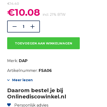
€
14.40
€
10.08
Oorspronkelijke
Huidige
prijs
prijs
incl. 21% BTW
was:
is:
€14.40.
€10.08.
TOEVOEGEN AAN WINKELWAGEN
Merk:
DAP
Artikelnummer:
FSA06
Meer lezen
Daarom bestel je bij
Onlinediscowinkel.nl
Persoonlijk advies