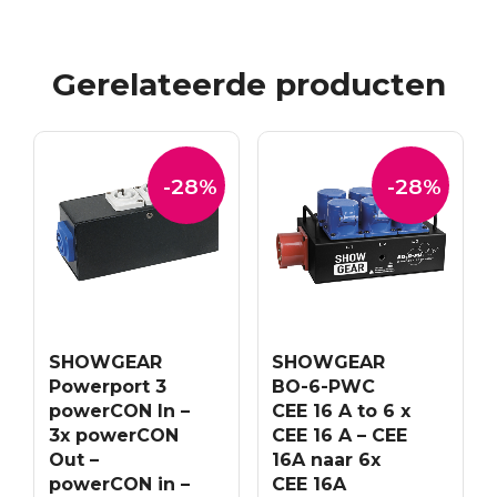
Gerelateerde producten
-28%
-28%
SHOWGEAR
SHOWGEAR
Powerport 3
BO-6-PWC
powerCON In –
CEE 16 A to 6 x
3x powerCON
CEE 16 A – CEE
Out –
16A naar 6x
powerCON in –
CEE 16A