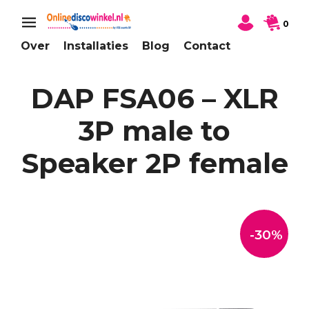
0
Over
Installaties
Blog
Contact
DAP FSA06 – XLR
3P male to
Speaker 2P female
-30%