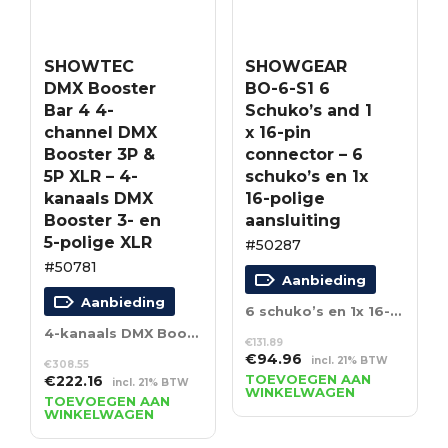
SHOWTEC
SHOWGEAR
DMX Booster
BO-6-S1 6
Bar 4 4-
Schuko’s and 1
channel DMX
x 16-pin
Booster 3P &
connector – 6
5P XLR – 4-
schuko’s en 1x
kanaals DMX
16-polige
Booster 3- en
aansluiting
5-polige XLR
#50287
#50781
Aanbieding
Aanbieding
6 schuko’s en 1x 16-polige aansluiting
4-kanaals DMX Booster 3- en 5-polige XLR
€
131.89
Oorspronkelijke
Huidige
€
94.96
incl. 21% BTW
€
308.55
prijs
prijs
Oorspronkelijke
Huidige
TOEVOEGEN AAN
€
222.16
incl. 21% BTW
WINKELWAGEN
was:
is:
prijs
prijs
TOEVOEGEN AAN
WINKELWAGEN
€131.89.
€94.96.
was:
is:
€308.55.
€222.16.