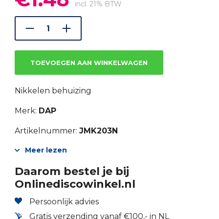
prijs
prijs
incl. 21% BTW
was:
is:
€2.12.
€1.48.
TOEVOEGEN AAN WINKELWAGEN
Nikkelen behuizing
Merk:
DAP
Artikelnummer:
JMK203N
Meer lezen
Daarom bestel je bij
Onlinediscowinkel.nl
Persoonlijk advies
Gratis verzending vanaf €100,- in NL