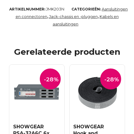
JMK203N
Aansluitingen
ARTIKELNUMMER:
CATEGORIEËN:
en connectoren
Jack-chassis en -pluggen
Kabels en
,
,
aansluitingen
Gerelateerde producten
-28%
-28%
SHOWGEAR
SHOWGEAR
PSA-32A6C 6x
Hook and