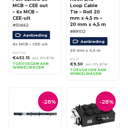
MCB – CEE out
Loop Cable
– 6x MCB –
Tie – Roll 20
CEE-uit
mm x 4.5 m –
20 mm x 4,5 m
#50662
#89102
Aanbieding
Aanbieding
6x MCB – CEE-uit
20 mm x 4,5 m
€
627.99
Oorspronkelijke
Huidige
€
452.15
incl. 21% BTW
€
13.19
prijs
prijs
TOEVOEGEN AAN
Oorspronkelijke
Huidige
€
9.50
incl. 21% BTW
WINKELWAGEN
was:
is:
prijs
prijs
TOEVOEGEN AAN
€627.99.
€452.15.
WINKELWAGEN
was:
is:
€13.19.
€9.50.
-28%
-28%