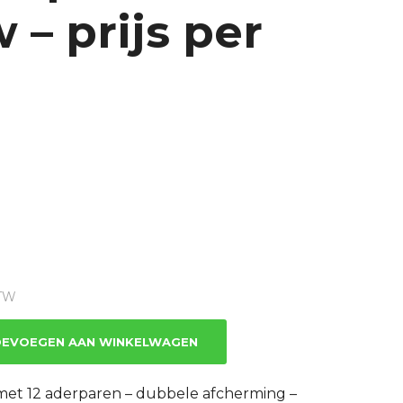
– prijs per
e
BTW
EVOEGEN AAN WINKELWAGEN
et 12 aderparen – dubbele afcherming –