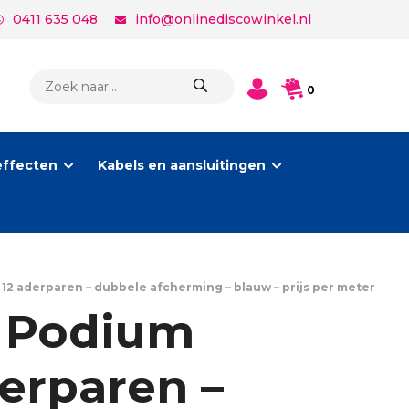
0411 635 048
info@onlinediscowinkel.nl
PRODUCTEN
0
ZOEKEN
effecten
Kabels en aansluitingen
12 aderparen – dubbele afcherming – blauw – prijs per meter
– Podium
erparen –