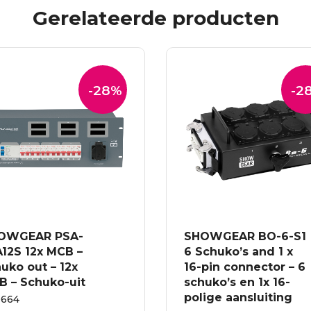
Gerelateerde producten
-28%
-2
OWGEAR PSA-
SHOWGEAR BO-6-S1
A12S 12x MCB –
6 Schuko’s and 1 x
uko out – 12x
16-pin connector – 6
B – Schuko-uit
schuko’s en 1x 16-
polige aansluiting
0664