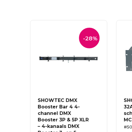
-28%
SHOWTEC DMX
SH
Booster Bar 4 4-
32
channel DMX
sch
Booster 3P & 5P XLR
MC
– 4-kanaals DMX
#5