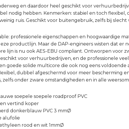
nderweg en daardoor heel geschikt voor verhuurbedrijve
abel nodig hebben. Kenmerken: stabiel en toch flexibel
einig ruis. Geschikt voor buitengebruik, zelfs bij slecht
ble: professionele eigenschappen en hoogwaardige mate
eze productlijn. Maar de DAP-engineers wisten dat er 
ore lijn is nu ook AES-EBU compliant. Ontworpen voor z
eschikt voor verhuurbedrijven, en de professionele vee
een goede solide multicore die ook nog eens voldoende 
lexibel, dubbel afgeschermd voor meer bescherming en
s, zelfs onder zware omstandigheden en in alle weerso
blauwe soepele soepele roadproof PVC
ten vertind koper
merd donkerblauw PVC 3 mmØ
e alufolie
olyethyleen rood en wit 1mmØ