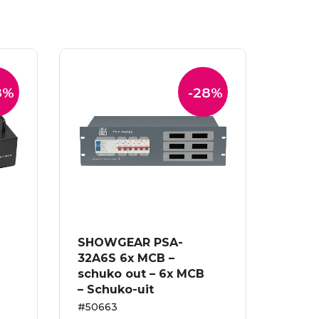
8%
-28%
SHOWGEAR PSA-
32A6S 6x MCB –
schuko out – 6x MCB
– Schuko-uit
#50663