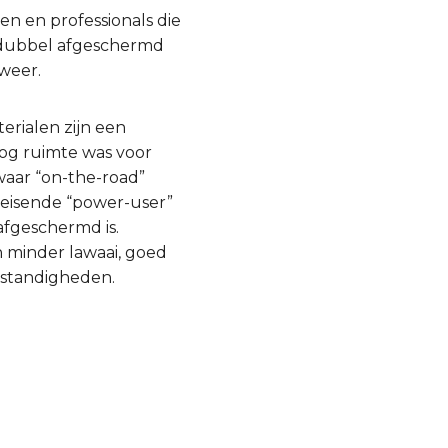
n en professionals die
, dubbel afgeschermd
 weer.
rialen zijn een
nog ruimte was voor
waar “on-the-road”
leisende “power-user”
afgeschermd is.
 minder lawaai, goed
mstandigheden.