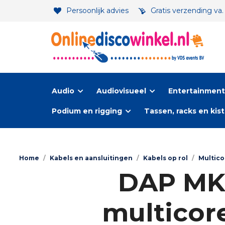
Persoonlijk advies
Gratis verzending va
Audio
Audiovisueel
Entertainment-
Podium en rigging
Tassen, racks en kis
Home
/
Kabels en aansluitingen
/
Kabels op rol
/
Multico
DAP MK-
multicor