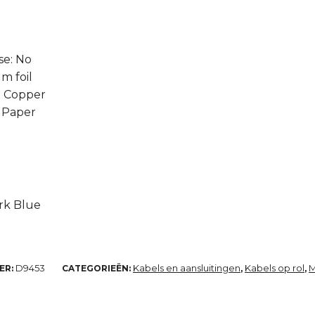
se: No
m foil
d Copper
/ Paper
rk Blue
D9453
Kabels en aansluitingen
Kabels op rol
M
ER:
CATEGORIEËN:
,
,