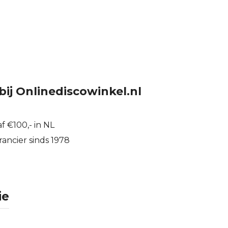
bij Onlinediscowinkel.nl
f €100,- in NL
ancier sinds 1978
ie