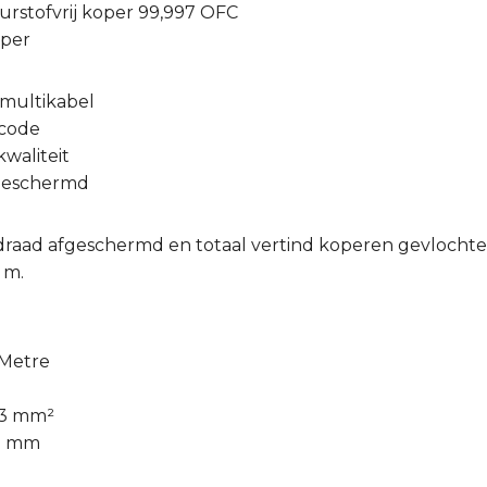
uurstofvrij koper 99,997 OFC
oper
multikabel
rcode
kwaliteit
fgeschermd
erdraad afgeschermd en totaal vertind koperen gevlocht
 m.
 Metre
 3 mm²
17 mm