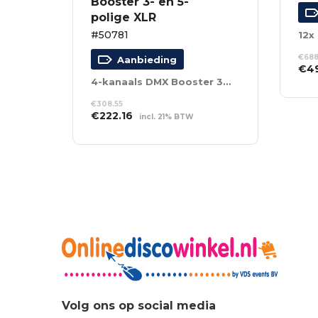
Booster 3- en 5-
polige XLR
#50781
12x
€
688
Aanbieding
Oor
€
4
prij
4-kanaals DMX Booster 3- en 5-polige XLR
TO
was
WI
€
308.55
€68
Oorspronkelijke
Huidige
€
222.16
incl. 21% BTW
prijs
prijs
TOEVOEGEN AAN
was:
is:
WINKELWAGEN
€308.55.
€222.16.
Volg ons op social media