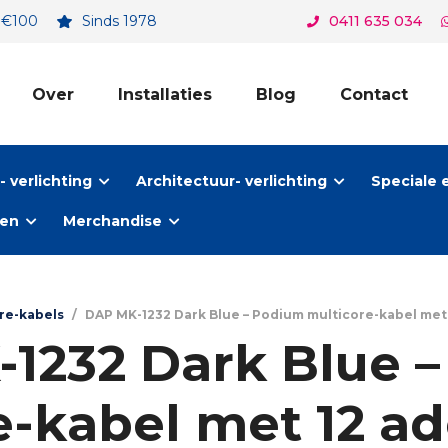
. €100
Sinds 1978
0411 635 034
Over
Installaties
Blog
Contact
 verlichting
Architectuur- verlichting
Speciale 
ten
Merchandise
re-kabels
/
DAP MK-1232 Dark Blue – Podium multicore-kabel met 
1232 Dark Blue 
e-kabel met 12 ad