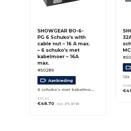
SHOWGEAR BO-6-
SH
PG 6 Schuko’s with
32
cable nut – 16 A max.
sch
– 6 schuko’s met
MC
kabelmoer – 16A
#5
max.
#50289
12x
Aanbieding
€
688
6 schuko’s met kabelmoer – 16A max.
Oor
€
4
prij
TO
€
67.64
was
WI
Oorspronkelijke
Huidige
€
48.70
incl. 21% BTW
€68
prijs
prijs
TOEVOEGEN AAN
was:
is:
WINKELWAGEN
€67.64.
€48.70.