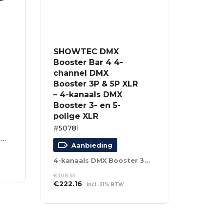
SHOWTEC DMX
Booster Bar 4 4-
channel DMX
Booster 3P & 5P XLR
– 4-kanaals DMX
Booster 3- en 5-
polige XLR
#50781
5-polig 380V naar 6 schuko’s
Aanbieding
4-kanaals DMX Booster 3- en 5-polige XLR
€
308.55
Oorspronkelijke
Huidige
€
222.16
incl. 21% BTW
prijs
prijs
TOEVOEGEN AAN
was:
is:
WINKELWAGEN
€308.55.
€222.16.