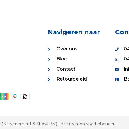
Navigeren naar
Con
Over ons
04
Blog
04
Contact
in
Retourbeleid
Bo
 VDS Evenement & Show B.V.) • Alle rechten voorbehouden