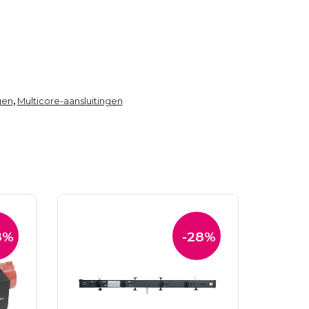
gen
Multicore-aansluitingen
,
8%
-28%