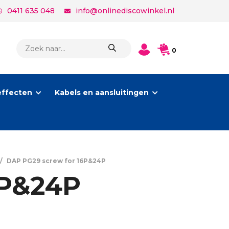
0411 635 048
info@onlinediscowinkel.nl
PRODUCTEN
0
ZOEKEN
effecten
Kabels en aansluitingen
/
DAP PG29 screw for 16P&24P
6P&24P