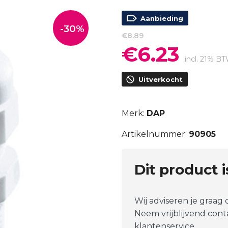
Aanbieding
-30%
€
8.89
€
6.23
Oorspronkelijke
Huidige
prijs
prijs
incl. 21% B
was:
is:
Uitverkocht
€8.89.
€6.23.
Merk:
DAP
Artikelnummer:
90905
Dit product 
Wij adviseren je graag
Neem vrijblijvend con
klantenservice.