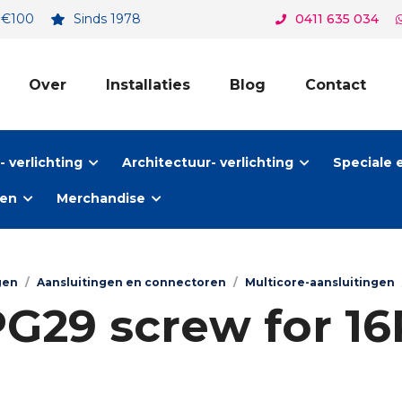
. €100
Sinds 1978
0411 635 034
Over
Installaties
Blog
Contact
 verlichting
Architectuur- verlichting
Speciale 
ten
Merchandise
gen
/
Aansluitingen en connectoren
/
Multicore-aansluitingen
G29 screw for 1