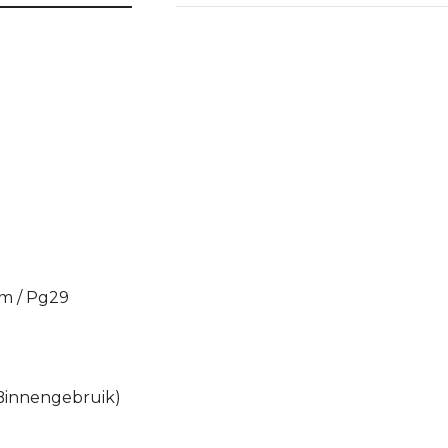
mm / Pg29
 Binnengebruik)