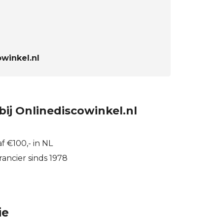
winkel.nl
bij Onlinediscowinkel.nl
f €100,- in NL
ancier sinds 1978
ie