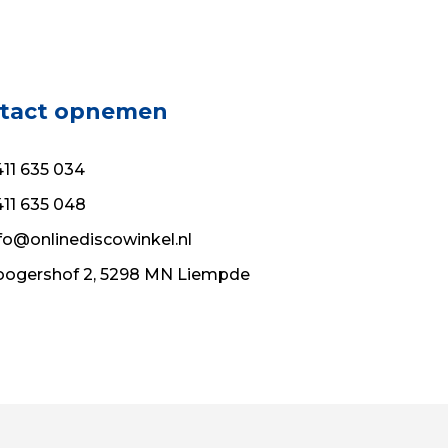
tact opnemen
11 635 034
11 635 048
fo@onlinediscowinkel.nl
ogershof 2, 5298 MN Liempde