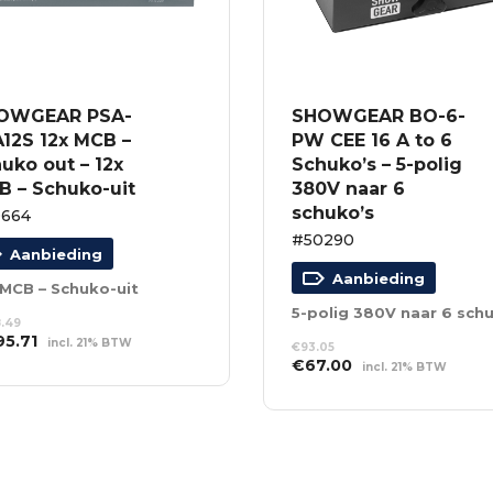
OWGEAR PSA-
SHOWGEAR BO-6-
A12S 12x MCB –
PW CEE 16 A to 6
uko out – 12x
Schuko’s – 5-polig
B – Schuko-uit
380V naar 6
schuko’s
0664
#50290
Aanbieding
Aanbieding
 MCB – Schuko-uit
.49
spronkelijke
Huidige
95.71
incl. 21% BTW
€
93.05
s
prijs
Oorspronkelijke
Huidige
€
67.00
incl. 21% BTW
EVOEGEN AAN
:
is:
NKELWAGEN
prijs
prijs
TOEVOEGEN AAN
8.49.
€495.71.
was:
is:
WINKELWAGEN
€93.05.
€67.00.