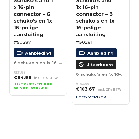
Schuko’s and 1
Schuko’s and
x 16-pin
1x 16-pin
connector – 6
connector – 8
schuko’s en 1x
schuko’s en 1x
16-polige
16-polige
aansluiting
aansluiting
#50287
#50281
Aanbieding
Aanbieding
6 schuko’s en 1x 16-polige aansluiting
Uitverkocht
€
131.89
8 schuko’s en 1x 16-polige aansluiting
Oorspronkelijke
Huidige
€
94.96
incl. 21% BTW
prijs
prijs
TOEVOEGEN AAN
€
143.99
WINKELWAGEN
Oorspronkelijke
Huidige
was:
is:
€
103.67
incl. 21% BTW
prijs
prijs
€131.89.
€94.96.
LEES VERDER
was:
is:
€143.99.
€103.67.