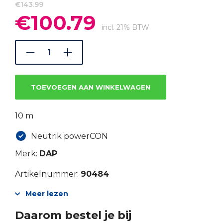
€
143.99
€
100.79
Oorspronkelijke
Huidige
prijs
prijs
incl. 21% BTW
was:
is:
€143.99.
€100.79.
TOEVOEGEN AAN WINKELWAGEN
10 m
Neutrik powerCON
Merk:
DAP
Artikelnummer:
90484
Meer lezen
Daarom bestel je bij