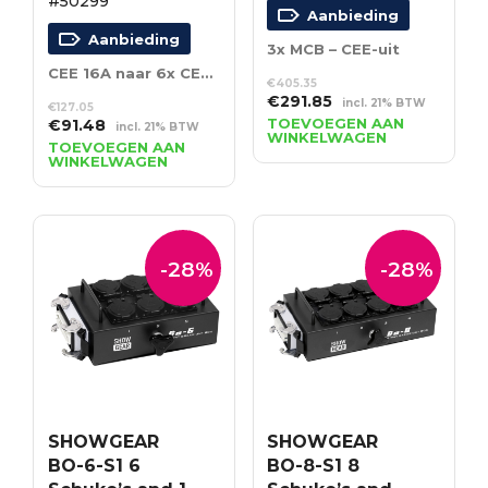
#50299
Aanbieding
Aanbieding
3x MCB – CEE-uit
CEE 16A naar 6x CEE 16A
€
405.35
Oorspronkelijke
Huidige
€
291.85
incl. 21% BTW
€
127.05
prijs
prijs
Oorspronkelijke
Huidige
TOEVOEGEN AAN
€
91.48
incl. 21% BTW
WINKELWAGEN
was:
is:
prijs
prijs
TOEVOEGEN AAN
WINKELWAGEN
€405.35.
€291.85.
was:
is:
€127.05.
€91.48.
-28%
-28%
SHOWGEAR
SHOWGEAR
BO-6-S1 6
BO-8-S1 8