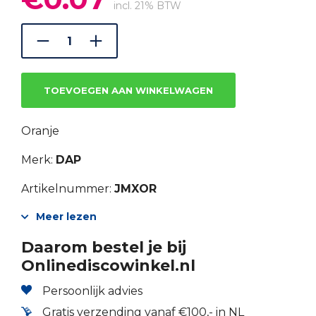
prijs
prijs
incl. 21% BTW
was:
is:
€0.10.
€0.07.
TOEVOEGEN AAN WINKELWAGEN
Oranje
Merk:
DAP
Artikelnummer:
JMXOR
Meer lezen
Daarom bestel je bij
Onlinediscowinkel.nl
Persoonlijk advies
Gratis verzending vanaf €100,- in NL