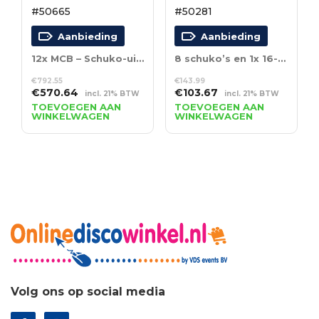
#50665
#50281
Aanbieding
Aanbieding
12x MCB – Schuko-uit + Multipin-uit
8 schuko’s en 1x 16-polige aansluiting
€
792.55
€
143.99
Oorspronkelijke
Huidige
Oorspronkelijke
Huidige
€
570.64
€
103.67
incl. 21% BTW
incl. 21% BTW
prijs
prijs
prijs
prijs
TOEVOEGEN AAN
TOEVOEGEN AAN
WINKELWAGEN
WINKELWAGEN
was:
is:
was:
is:
€792.55.
€570.64.
€143.99.
€103.67.
Volg ons op social media