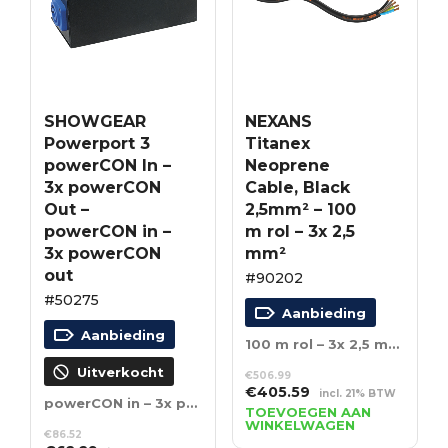
SHOWGEAR
NEXANS
Powerport 3
Titanex
powerCON In –
Neoprene
3x powerCON
Cable, Black
Out –
2,5mm² – 100
powerCON in –
m rol – 3x 2,5
3x powerCON
mm²
out
#90202
#50275
Aanbieding
Aanbieding
100 m rol – 3x 2,5 mm²
Uitverkocht
€
506.99
Oorspronkelijke
Huidige
€
405.59
incl. 21% BTW
powerCON in – 3x powerCON out
prijs
prijs
TOEVOEGEN AAN
WINKELWAGEN
was:
is:
€
86.52
€506.99.
€405.59.