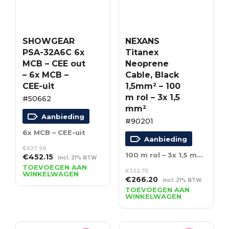
SHOWGEAR
NEXANS
PSA-32A6C 6x
Titanex
MCB – CEE out
Neoprene
– 6x MCB –
Cable, Black
CEE-uit
1,5mm² – 100
m rol – 3x 1,5
#50662
mm²
Aanbieding
#90201
6x MCB – CEE-uit
Aanbieding
€
627.99
100 m rol – 3x 1,5 mm²
Oorspronkelijke
Huidige
€
452.15
incl. 21% BTW
prijs
prijs
TOEVOEGEN AAN
€
332.75
WINKELWAGEN
was:
is:
Oorspronkelijke
Huidige
€
266.20
incl. 21% BTW
€627.99.
€452.15.
prijs
prijs
TOEVOEGEN AAN
WINKELWAGEN
was:
is:
€332.75.
€266.20.