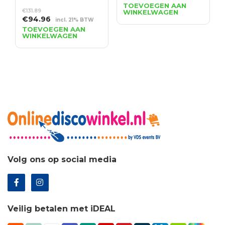
was:
is:
TOEVOEGEN AAN
€
131.89
WINKELWAGEN
€1,929.95.
€1,389.56.
Oorspronkelijke
Huidige
€
94.96
incl. 21% BTW
prijs
prijs
TOEVOEGEN AAN
WINKELWAGEN
was:
is:
€131.89.
€94.96.
Volg ons op social media
Veilig betalen met iDEAL