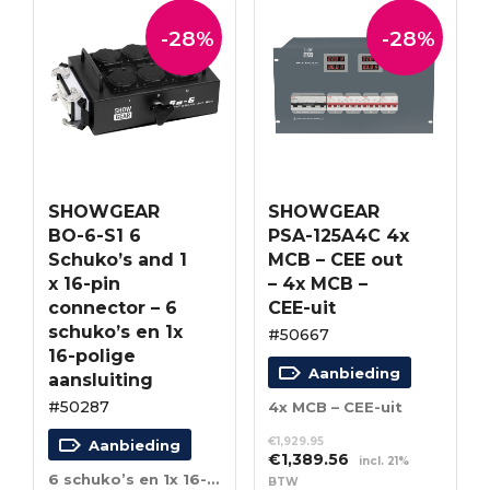
-28%
-28%
SHOWGEAR
SHOWGEAR
BO-6-S1 6
PSA-125A4C 4x
Schuko’s and 1
MCB – CEE out
x 16-pin
– 4x MCB –
connector – 6
CEE-uit
schuko’s en 1x
#50667
16-polige
Aanbieding
aansluiting
#50287
4x MCB – CEE-uit
€
1,929.95
Aanbieding
Oorspronkelijke
Huidige
€
1,389.56
incl. 21%
prijs
prijs
6 schuko’s en 1x 16-polige aansluiting
BTW