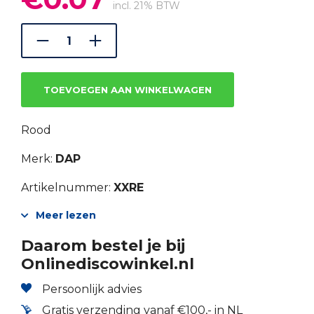
prijs
prijs
incl. 21% BTW
was:
is:
€0.10.
€0.07.
TOEVOEGEN AAN WINKELWAGEN
Rood
Merk:
DAP
Artikelnummer:
XXRE
Meer lezen
Daarom bestel je bij
Onlinediscowinkel.nl
Persoonlijk advies
Gratis verzending vanaf €100,- in NL