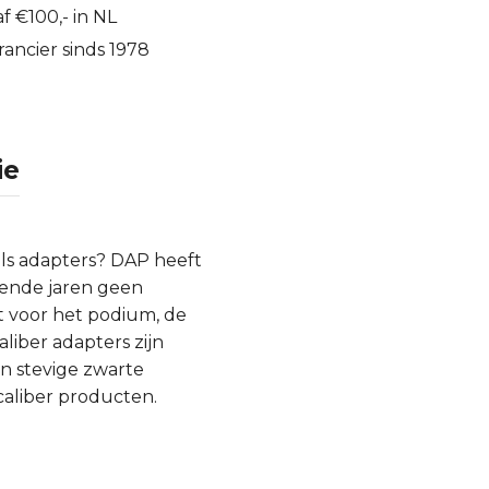
f €100,- in NL
ancier sinds 1978
ie
als adapters? DAP heeft
mende jaren geen
t voor het podium, de
liber adapters zijn
n stevige zwarte
aliber producten.