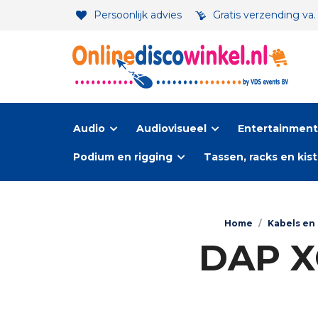
Persoonlijk advies
Gratis verzending va
Audio
Audiovisueel
Entertainment-
Podium en rigging
Tassen, racks en kis
Home
/
Kabels en
DAP XG