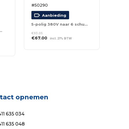
#50290
Aanbieding
5-polig 380V naar 6 schuko’s
x 16A CEE Out + 6 x Schuko
€
93.05
Oorspronkelijke
Huidige
€
67.00
incl. 21% BTW
prijs
prijs
TOEVOEGEN AAN
was:
is:
WINKELWAGEN
€93.05.
€67.00.
tact opnemen
11 635 034
11 635 048