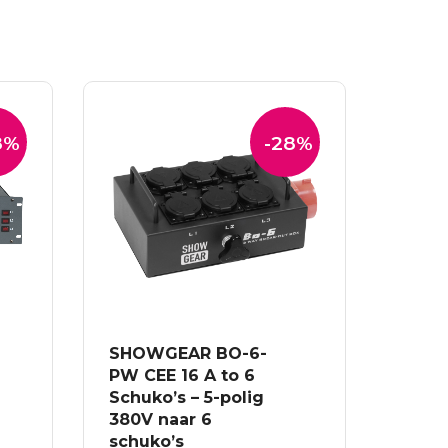
8%
-28%
SHOWGEAR BO-6-
PW CEE 16 A to 6
Schuko’s – 5-polig
380V naar 6
schuko’s