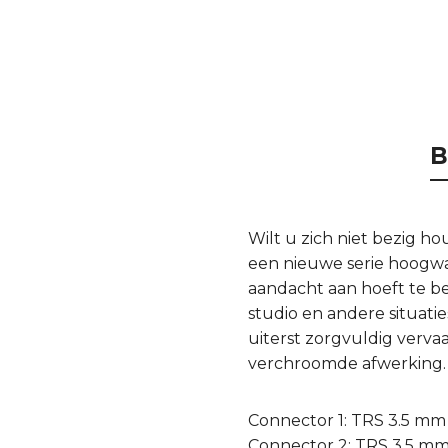
B
Wilt u zich niet bezig 
een nieuwe serie hoogwa
aandacht aan hoeft te b
studio en andere situati
uiterst zorgvuldig verva
verchroomde afwerking. 
Connector 1: TRS 3.5 mm
Connector 2: TRS 3.5 m