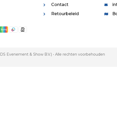
Contact
in
Retourbeleid
Bo
 VDS Evenement & Show B.V.) • Alle rechten voorbehouden