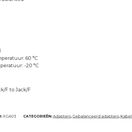
d
peratuur: 60 °C
eratuur: -20 °C
k/F to Jack/F
XGA03
Adapters
Gebalanceerd adapters
Kabel
R:
CATEGORIEËN:
,
,