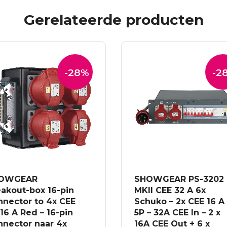
Gerelateerde producten
-28%
-2
OWGEAR
SHOWGEAR PS-3202
akout-box 16-pin
MKII CEE 32 A 6x
nnector to 4x CEE
Schuko – 2x CEE 16 A
16 A Red – 16-pin
5P – 32A CEE In – 2 x
nnector naar 4x
16A CEE Out + 6 x