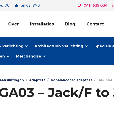
. €100
Sinds 1978
0411 635 034
Over
Installaties
Blog
Contact
 verlichting
Architectuur- verlichting
Speciale 
ten
Merchandise
 aansluitingen
/
Adapters
/
Gebalanceerd adapters
/
DAP XGA03
A03 – Jack/F to