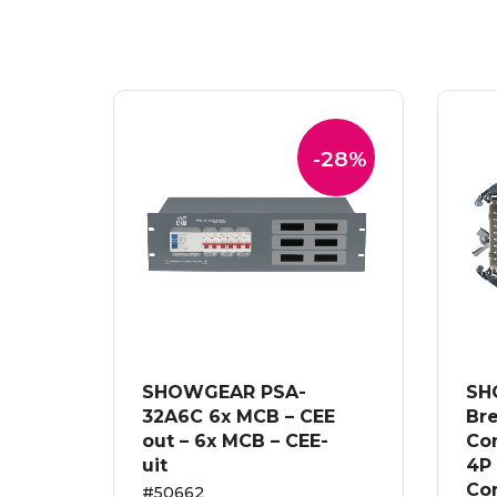
-28%
SHOWGEAR PSA-
SH
32A6C 6x MCB – CEE
Bre
out – 6x MCB – CEE-
Co
uit
4P 
Co
#50662