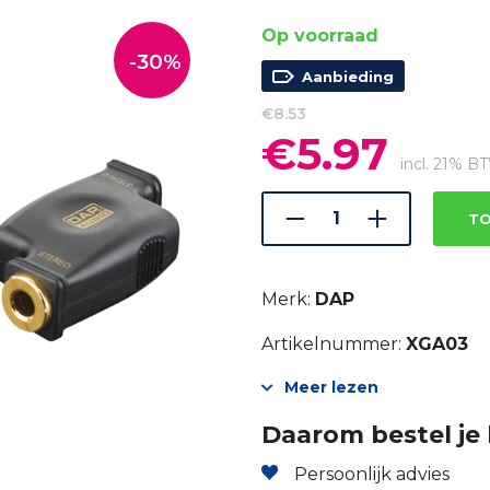
Op voorraad
-30%
Aanbieding
€
8.53
€
5.97
Oorspronkelijke
Huidige
prijs
prijs
incl. 21% B
was:
is:
€8.53.
€5.97.
TO
Merk:
DAP
Artikelnummer:
XGA03
Meer lezen
Daarom bestel je 
Persoonlijk advies