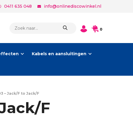
0411 635 048
info@onlinediscowinkel.nl
PRODUCTEN
0
ZOEKEN
effecten
Kabels en aansluitingen
 – Jack/F to Jack/F
 Jack/F