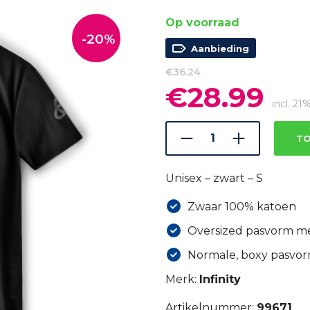
Op voorraad
-20%
Aanbieding
€
36.24
€
28.99
Oorspronkelijke
Huidi
prijs
prijs
incl. 2
was:
is:
€36.24.
€28.9
TO
Unisex – zwart – S
Zwaar 100% katoen
Oversized pasvorm m
Normale, boxy pasvo
Merk:
Infinity
Artikelnummer:
99671