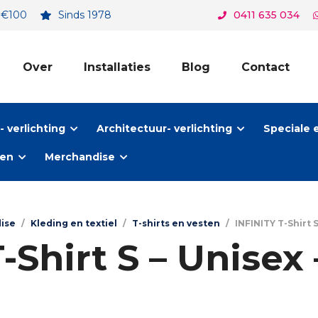
. €100
Sinds 1978
0411 635 034
Over
Installaties
Blog
Contact
 verlichting
Architectuur- verlichting
Speciale 
ten
Merchandise
ise
/
Kleding en textiel
/
T-shirts en vesten
/
INFINITY T-Shirt S
-Shirt S – Unisex 