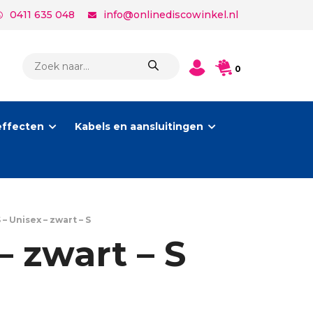
0411 635 048
info@onlinediscowinkel.nl
PRODUCTEN
0
ZOEKEN
effecten
Kabels en aansluitingen
 – Unisex – zwart – S
– zwart – S