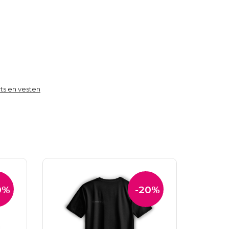
rts en vesten
0%
-20%