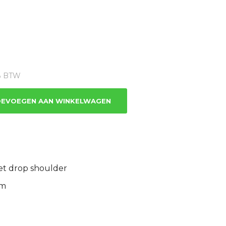
ge
1% BTW
9.
EVOEGEN AAN WINKELWAGEN
et drop shoulder
rm