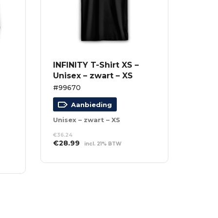
INFINITY T-Shirt XS –
Unisex – zwart – XS
#99670
Aanbieding
Unisex – zwart – XS
€
36.24
Oorspronkelijke
Huidige
€
28.99
incl. 21% BTW
prijs
prijs
TOEVOEGEN AAN
was:
is:
WINKELWAGEN
€36.24.
€28.99.