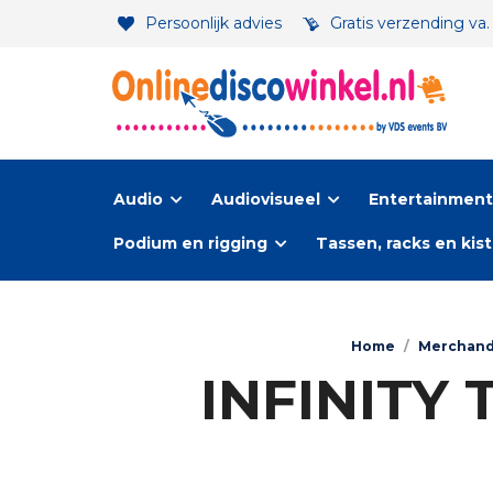
Persoonlijk advies
Gratis verzending va
Audio
Audiovisueel
Entertainment-
Podium en rigging
Tassen, racks en kis
Home
/
Merchand
INFINITY T