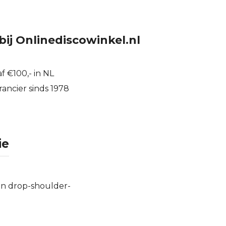
bij Onlinediscowinkel.nl
f €100,- in NL
ancier sinds 1978
ie
een drop-shoulder-