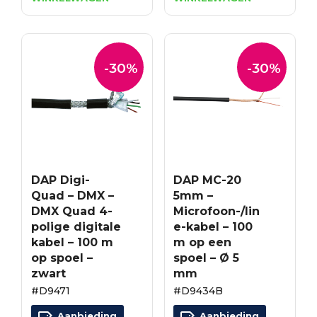
was:
is:
was:
is:
€156.09.
€109.26.
€156.09.
€109.26.
-30%
-30%
DAP Digi-
DAP MC-20
Quad – DMX –
5mm –
DMX Quad 4-
Microfoon-/lin
polige digitale
e-kabel – 100
kabel – 100 m
m op een
op spoel –
spoel – Ø 5
zwart
mm
#D9471
#D9434B
Aanbieding
Aanbieding