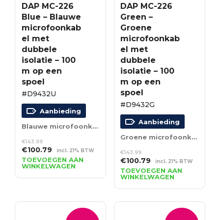
DAP MC-226
DAP MC-226
Blue – Blauwe
Green –
microfoonkab
Groene
el met
microfoonkab
dubbele
el met
isolatie – 100
dubbele
m op een
isolatie – 100
spoel
m op een
spoel
#D9432U
#D9432G
Aanbieding
Aanbieding
Blauwe microfoonkabel met dubbele isolatie – 100 m op een spoel
Groene microfoonkabel met dubbele isolatie – 100 m op een spoel
€
143.99
Oorspronkelijke
Huidige
€
100.79
incl. 21% BTW
€
143.99
prijs
prijs
TOEVOEGEN AAN
Oorspronkelijke
Huidige
€
100.79
incl. 21% BTW
WINKELWAGEN
was:
is:
prijs
prijs
TOEVOEGEN AAN
€143.99.
€100.79.
WINKELWAGEN
was:
is:
€143.99.
€100.79.