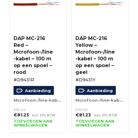
DAP MC-216
DAP MC-216
Red –
Yellow –
Mcrofoon-/line
Mcrofoon-/line
-kabel – 100 m
-kabel – 100 m
op een spoel –
op een spoel –
rood
geel
#D9431R
#D9431Y
Aanbieding
Aanbieding
Mcrofoon-/line-kabel – 100 m op een spoel – rood
Mcrofoon-/line-kabel – 100 m op een spoel – geel
€
116.04
€
116.04
Oorspronkelijke
Huidige
Oorspronkelijke
Huidige
€
81.23
€
81.23
incl. 21% BTW
incl. 21% BTW
prijs
prijs
prijs
prijs
TOEVOEGEN AAN
TOEVOEGEN AAN
WINKELWAGEN
WINKELWAGEN
was:
is:
was:
is:
€116.04.
€81.23.
€116.04.
€81.23.