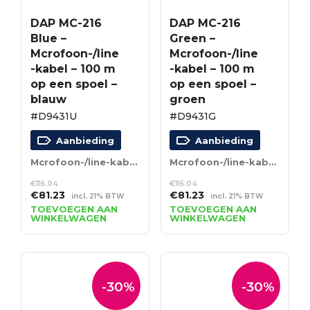
DAP MC-216
DAP MC-216
Blue –
Green –
Mcrofoon-/line
Mcrofoon-/line
-kabel – 100 m
-kabel – 100 m
op een spoel –
op een spoel –
blauw
groen
#D9431U
#D9431G
Aanbieding
Aanbieding
Mcrofoon-/line-kabel – 100 m op een spoel – blauw
Mcrofoon-/line-kabel – 100 m op een spoel – groen
€
116.04
€
116.04
Oorspronkelijke
Huidige
Oorspronkelijke
Huidige
€
81.23
€
81.23
incl. 21% BTW
incl. 21% BTW
prijs
prijs
prijs
prijs
TOEVOEGEN AAN
TOEVOEGEN AAN
WINKELWAGEN
WINKELWAGEN
was:
is:
was:
is:
€116.04.
€81.23.
€116.04.
€81.23.
-30%
-30%