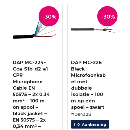
-30%
-30%
DAP MC-224-
DAP MC-226
Cca-S1b-d2-a1
Black –
CPR
Microfoonkab
Microphone
el met
Cable EN
dubbele
50575 – 2x 0.34
isolatie – 100
mm² – 100 m
m op een
on spool –
spoel – zwart
black jacket –
#D9432B
EN 50575 – 2x
Aanbieding
0,34 mm² –