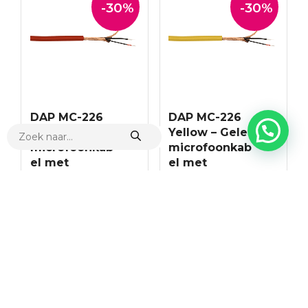
-30%
-30%
DAP MC-226
DAP MC-226
PRODUCTEN
Red – Rode
Yellow – Gele
ZOEKEN
microfoonkab
microfoonkab
el met
el met
dubbele
dubbele
isolatie – 100
isolatie – 100
m op een
m op een
spoel
spoel
#D9432R
#D9432Y
Aanbieding
Aanbieding
Rode microfoonkabel met dubbele isolatie – 100 m op een spoel
Gele microfoonkabel met dubbele isolatie – 100 m op een spoel
€
151.25
€
143.99