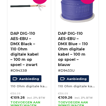
DAP DIG-110
DAP DIG-110
AES-EBU –
AES-EBU –
DMX Black –
DMX Blue – 110
110 Ohm
Ohm digitale
digitale kabel
kabel – 100 m
– 100 m op
op spoel –
spoel – zwart
blauw
#D9433B
#D9433U
Aanbieding
Aanbieding
110 Ohm digitale kabel – 100 m op spoel – zwart
110 Ohm digitale kabel – 100 m op spoel – blauw
€
156.09
€
156.09
Oorspronkelijke
Huidige
Oorspronkelijke
Huidige
€
109.26
€
109.26
incl. 21% BTW
incl. 21% BTW
prijs
prijs
prijs
prijs
TOEVOEGEN AAN
TOEVOEGEN AAN
WINKELWAGEN
WINKELWAGEN