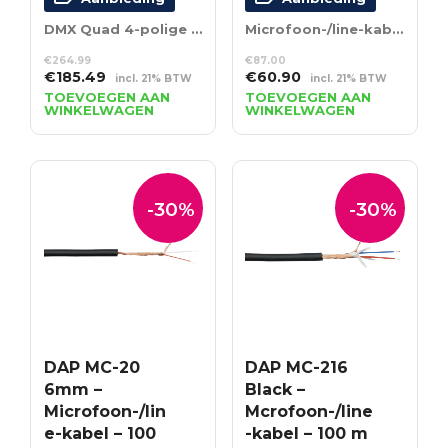
DMX Quad 4-polige digitale kabel – 100 m op spoel – zwart
Microfoon-/line-kabel – 100 m op een spoel – Ø 5 mm
€
264.99
€
87.00
Oorspronkelijke
Huidige
Oorspronkelijke
Huidige
€
185.49
€
60.90
incl. 21% BTW
incl. 21% BTW
prijs
prijs
prijs
prijs
TOEVOEGEN AAN
TOEVOEGEN AAN
WINKELWAGEN
WINKELWAGEN
was:
is:
was:
is:
€264.99.
€185.49.
€87.00.
€60.90.
-30%
-30%
DAP MC-20
DAP MC-216
6mm –
Black –
Microfoon-/lin
Mcrofoon-/line
e-kabel – 100
-kabel – 100 m