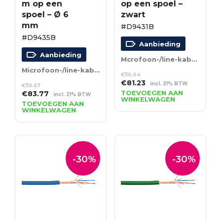
m op een
op een spoel –
spoel – Ø 6
zwart
mm
#D9431B
#D9435B
Aanbieding
Aanbieding
Mcrofoon-/line-kabel – 100 m op een spoel – zwart
Microfoon-/line-kabel – 100 m op een spoel – Ø 6 mm
€
116.04
Oorspronkelijke
Huidige
€
81.23
incl. 21% BTW
€
119.67
prijs
prijs
Oorspronkelijke
Huidige
TOEVOEGEN AAN
€
83.77
incl. 21% BTW
WINKELWAGEN
was:
is:
prijs
prijs
TOEVOEGEN AAN
WINKELWAGEN
€116.04.
€81.23.
was:
is:
€119.67.
€83.77.
-30%
-30%