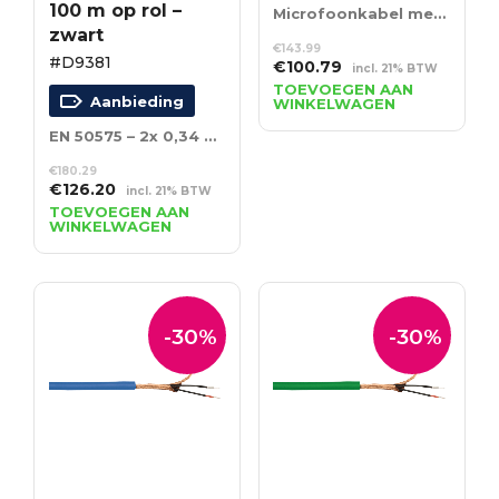
100 m op rol –
Microfoonkabel met dubbele isolatie – 100 m op een spoel – zwart
zwart
€
143.99
#D9381
Oorspronkelijke
Huidige
€
100.79
incl. 21% BTW
prijs
prijs
TOEVOEGEN AAN
Aanbieding
WINKELWAGEN
was:
is:
€143.99.
€100.79.
EN 50575 – 2x 0,34 mm² – 100 m op rol – zwart
€
180.29
Oorspronkelijke
Huidige
€
126.20
incl. 21% BTW
prijs
prijs
TOEVOEGEN AAN
WINKELWAGEN
was:
is:
€180.29.
€126.20.
-30%
-30%