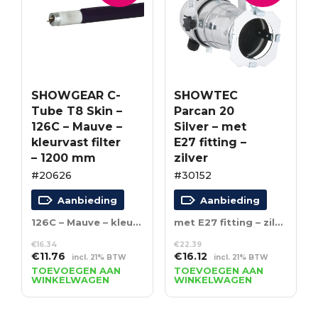
SHOWGEAR C-
SHOWTEC
Tube T8 Skin –
Parcan 20
126C – Mauve –
Silver – met
kleurvast filter
E27 fitting –
– 1200 mm
zilver
#20626
#30152
Aanbieding
Aanbieding
126C – Mauve – kleurvast filter – 1200 mm
met E27 fitting – zilver
€
16.34
€
22.39
Oorspronkelijke
Huidige
Oorspronkelijke
Huidige
€
11.76
€
16.12
incl. 21% BTW
incl. 21% BTW
prijs
prijs
prijs
prijs
TOEVOEGEN AAN
TOEVOEGEN AAN
WINKELWAGEN
WINKELWAGEN
was:
is:
was:
is:
€16.34.
€11.76.
€22.39.
€16.12.