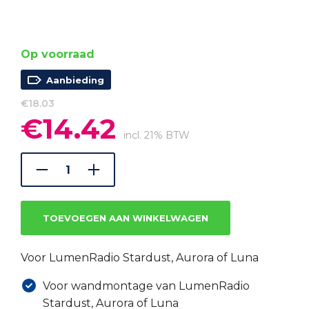
Op voorraad
Aanbieding
€
18.03
€
14.42
Oorspronkelijke
Huidige
prijs
prijs
incl. 21% BTW
was:
is:
€18.03.
€14.42.
TOEVOEGEN AAN WINKELWAGEN
Voor LumenRadio Stardust, Aurora of Luna
Voor wandmontage van LumenRadio
Stardust, Aurora of Luna