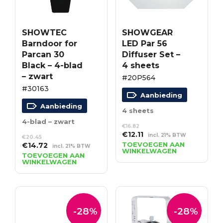
SHOWTEC
SHOWGEAR
Barndoor for
LED Par 56
Parcan 30
Diffuser Set –
Black – 4-blad
4 sheets
– zwart
#20P564
#30163
Aanbieding
Aanbieding
4 sheets
4-blad – zwart
€
16.82
Oorspronkelijke
Huidige
€
12.11
incl. 21% BTW
€
20.45
prijs
prijs
Oorspronkelijke
Huidige
TOEVOEGEN AAN
€
14.72
incl. 21% BTW
WINKELWAGEN
was:
is:
prijs
prijs
TOEVOEGEN AAN
WINKELWAGEN
€16.82.
€12.11.
was:
is:
€20.45.
€14.72.
-28%
-28%