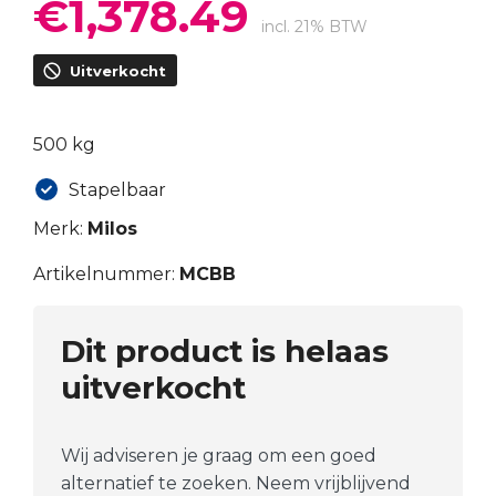
€
1,378.49
Oorspronkelijke
Huidige
prijs
prijs
incl. 21% BTW
was:
is:
Uitverkocht
€1,837.99.
€1,378.49.
500 kg
Stapelbaar
Merk:
Milos
Artikelnummer:
MCBB
Dit product is helaas
uitverkocht
Wij adviseren je graag om een goed
alternatief te zoeken. Neem vrijblijvend