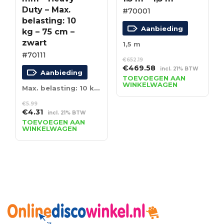
Duty – Max.
#70001
belasting: 10
Aanbieding
kg – 75 cm –
zwart
1,5 m
#70111
€
652.19
Oorspronkelijke
Huidige
€
469.58
incl. 21% BTW
Aanbieding
prijs
prijs
TOEVOEGEN AAN
WINKELWAGEN
was:
is:
Max. belasting: 10 kg – 75 cm – zwart
€652.19.
€469.58.
€
5.99
Oorspronkelijke
Huidige
€
4.31
incl. 21% BTW
prijs
prijs
TOEVOEGEN AAN
WINKELWAGEN
was:
is:
€5.99.
€4.31.