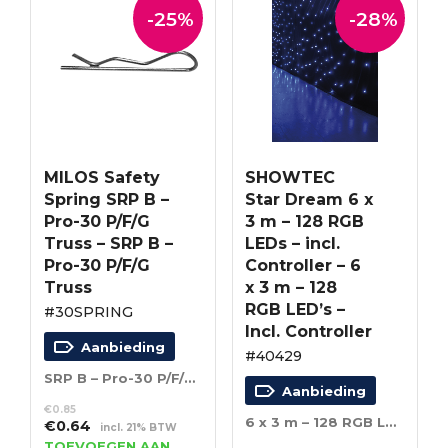
-25%
-28%
MILOS Safety
SHOWTEC
Spring SRP B –
Star Dream 6 x
Pro-30 P/F/G
3 m – 128 RGB
Truss – SRP B –
LEDs – incl.
Pro-30 P/F/G
Controller – 6
Truss
x 3 m – 128
RGB LED’s –
#30SPRING
Incl. Controller
Aanbieding
#40429
SRP B – Pro-30 P/F/G Truss
Aanbieding
€
0.85
6 x 3 m – 128 RGB LED’s – Incl. Controller
Oorspronkelijke
Huidige
€
0.64
incl. 21% BTW
prijs
prijs
TOEVOEGEN AAN