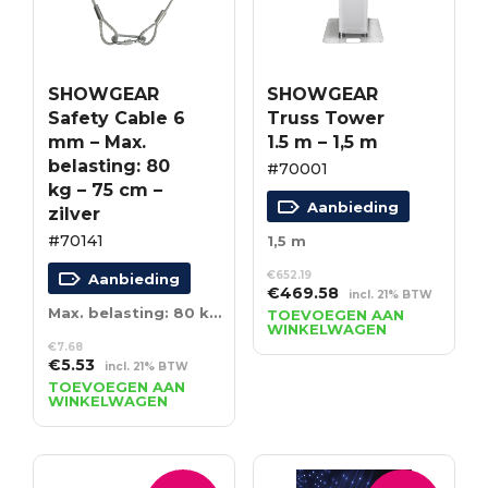
SHOWGEAR
SHOWGEAR
Safety Cable 6
Truss Tower
mm – Max.
1.5 m – 1,5 m
belasting: 80
#70001
kg – 75 cm –
Aanbieding
zilver
#70141
1,5 m
€
652.19
Aanbieding
Oorspronkelijke
Huidige
€
469.58
incl. 21% BTW
prijs
prijs
Max. belasting: 80 kg – 75 cm – zilver
TOEVOEGEN AAN
WINKELWAGEN
was:
is:
€
7.68
€652.19.
€469.58.
Oorspronkelijke
Huidige
€
5.53
incl. 21% BTW
prijs
prijs
TOEVOEGEN AAN
WINKELWAGEN
was:
is:
€7.68.
€5.53.