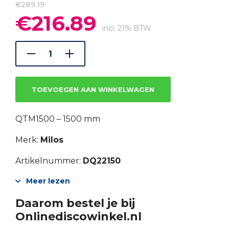
€
289.19
€
216.89
Oorspronkelijke
Huidige
prijs
prijs
incl. 21% BTW
was:
is:
€289.19.
€216.89.
TOEVOEGEN AAN WINKELWAGEN
QTM1500 – 1500 mm
Merk:
Milos
Artikelnummer:
DQ22150
Meer lezen
Daarom bestel je bij
Onlinediscowinkel.nl