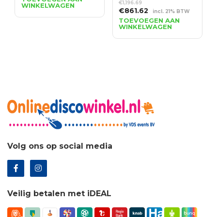
€
1,196.69
WINKELWAGEN
was:
is:
Oorspronkelijke
Huidige
€
861.62
incl. 21% BTW
€0.85.
€0.64.
prijs
prijs
TOEVOEGEN AAN
WINKELWAGEN
was:
is:
€1,196.69.
€861.62.
Volg ons op social media
Veilig betalen met iDEAL