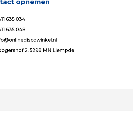
tact opnemen
11 635 034
11 635 048
fo@onlinediscowinkel.nl
ogershof 2, 5298 MN Liempde