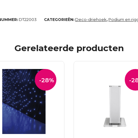
DT22003
Deco-driehoek
Podium en rig
NUMMER:
CATEGORIEËN:
,
Gerelateerde producten
-28%
-2