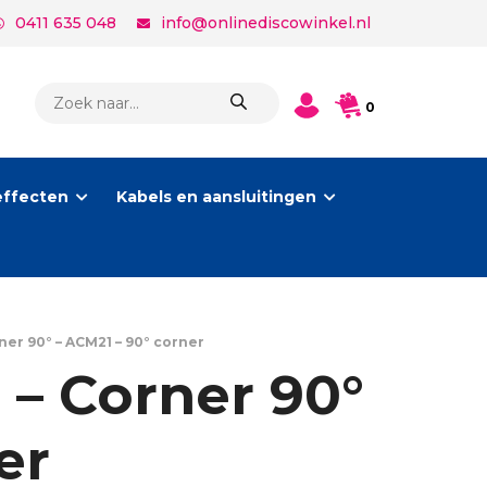
0411 635 048
info@onlinediscowinkel.nl
PRODUCTEN
0
ZOEKEN
effecten
Kabels en aansluitingen
er 90° – ACM21 – 90° corner
 – Corner 90°
er