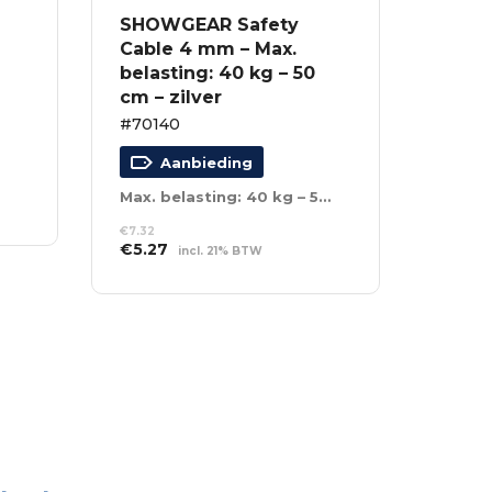
SHOWGEAR Safety
Cable 4 mm – Max.
belasting: 40 kg – 50
cm – zilver
#70140
Aanbieding
Max. belasting: 40 kg – 50 cm – zilver
€
7.32
Oorspronkelijke
Huidige
€
5.27
incl. 21% BTW
prijs
prijs
TOEVOEGEN AAN
was:
is:
WINKELWAGEN
€7.32.
€5.27.