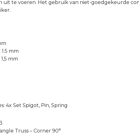
 uit te voeren. Het gebruik van niet-goedgekeurde comb
iker.
 mm
x 1.5 mm
x 1,5 mm
: 4x Set Spigot, Pin, Spring
3
angle Truss – Corner 90°