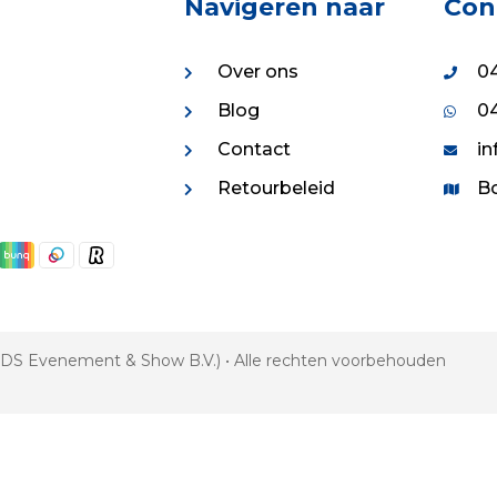
Navigeren naar
Con
Over ons
04
Blog
04
Contact
in
Retourbeleid
Bo
 VDS Evenement & Show B.V.) • Alle rechten voorbehouden