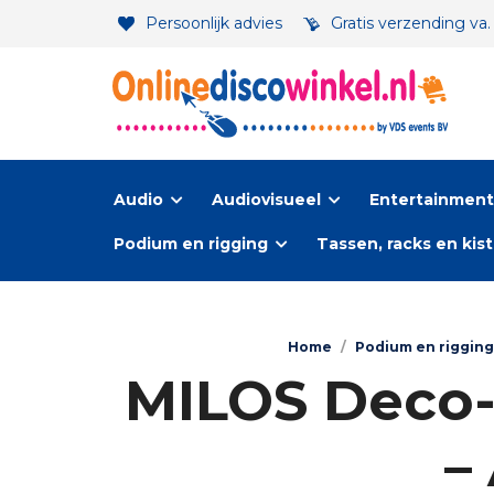
Persoonlijk advies
Gratis verzending va
Audio
Audiovisueel
Entertainment-
Podium en rigging
Tassen, racks en kis
Home
/
Podium en rigging
MILOS Deco-2
–