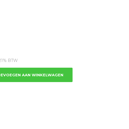
dige
s
. 21% BTW
0.66.
EVOEGEN AAN WINKELWAGEN