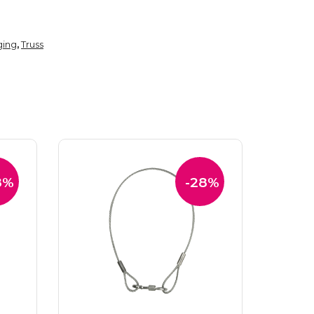
ging
Truss
,
8%
-28%