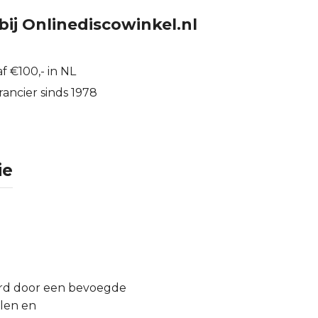
bij Onlinediscowinkel.nl
f €100,- in NL
ancier sinds 1978
ie
urd door een bevoegde
llen en