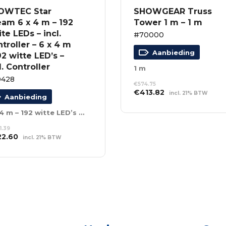
OWTEC Star
SHOWGEAR Truss
am 6 x 4 m – 192
Tower 1 m – 1 m
te LEDs – incl.
#70000
troller – 6 x 4 m
Aanbieding
92 witte LED’s –
l. Controller
1 m
0428
€
574.75
Oorspronkelijke
Huidige
€
413.82
incl. 21% BTW
Aanbieding
prijs
prijs
TOEVOEGEN AAN
was:
is:
WINKELWAGEN
6 x 4 m – 192 witte LED’s – Incl. Controller
€574.75.
€413.82.
81.39
spronkelijke
Huidige
22.60
incl. 21% BTW
s
prijs
EVOEGEN AAN
:
is:
NKELWAGEN
281.39.
€922.60.