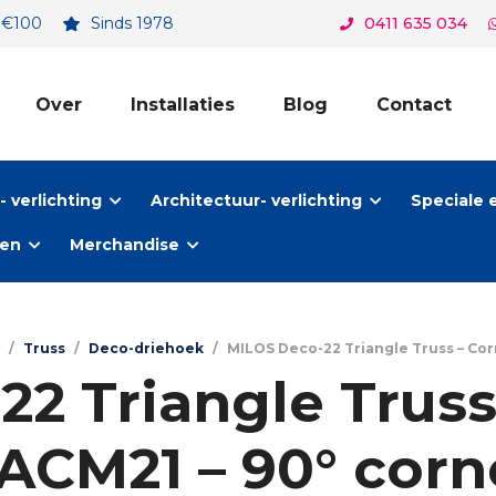
. €100
Sinds 1978
0411 635 034
Over
Installaties
Blog
Contact
 verlichting
Architectuur- verlichting
Speciale 
ten
Merchandise
/
Truss
/
Deco-driehoek
/
MILOS Deco-22 Triangle Truss – Corn
2 Triangle Truss
 ACM21 – 90° corn