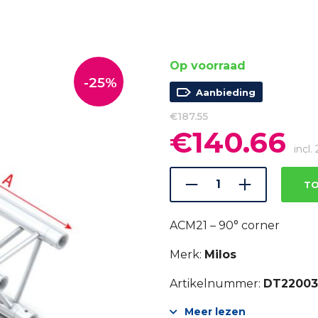
Op voorraad
-25%
Aanbieding
€
187.55
€
140.66
Oorspronkelijke
Hui
prijs
prij
incl
was:
is:
€187.55.
€14
TO
ACM21 – 90° corner
Merk:
Milos
Artikelnummer:
DT22003
Meer lezen