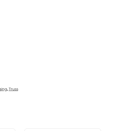
ging
Truss
,