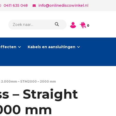
0411 635 048
info@onlinediscowinkel.nl
PRODUCTEN
0
ZOEKEN
effecten
Kabels en aansluitingen
ht 2.000mm – STM2000 – 2000 mm
s – Straight
2000 mm