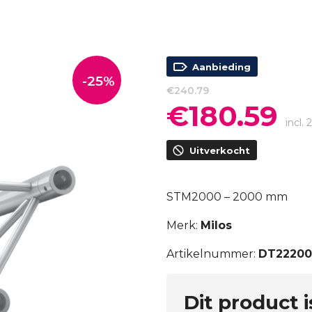
Aanbieding
-25%
€
240.79
€
180.59
Oorspronkelijke
Hui
prijs
prijs
incl.
was:
is:
Uitverkocht
€240.79.
€180
STM2000 – 2000 mm
Merk:
Milos
Artikelnummer:
DT22200
Dit product 