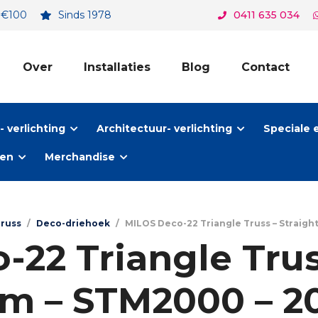
. €100
Sinds 1978
0411 635 034
Over
Installaties
Blog
Contact
 verlichting
Architectuur- verlichting
Speciale 
ten
Merchandise
russ
/
Deco-driehoek
/
MILOS Deco-22 Triangle Truss – Straig
22 Triangle Trus
m – STM2000 – 