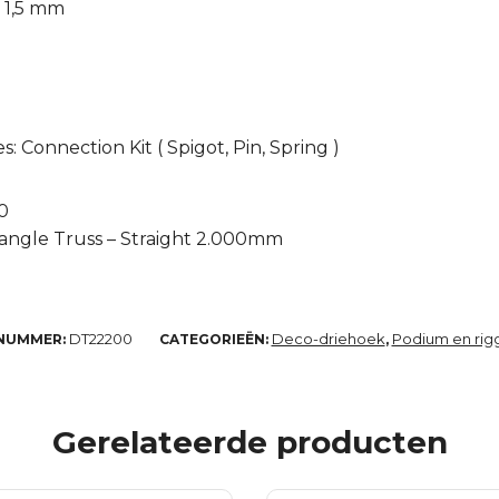
x 1,5 mm
 Connection Kit ( Spigot, Pin, Spring )
0
iangle Truss – Straight 2.000mm
DT22200
Deco-driehoek
Podium en rig
NUMMER:
CATEGORIEËN:
,
Gerelateerde producten