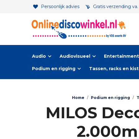
Persoonlijk advies
Gratis verzending va
Audio
Audiovisueel
Entertainment-
Podium en rigging
Tassen, racks en kis
Home
/
Podium en rigging
/
T
MILOS Deco-
2.000m