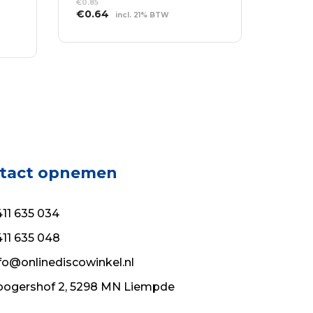
€
0.85
Oorspronkelijke
Huidige
€
0.64
incl. 21% BTW
prijs
prijs
TOEVOEGEN AAN
was:
is:
WINKELWAGEN
€0.85.
€0.64.
tact opnemen
11 635 034
11 635 048
fo@onlinediscowinkel.nl
ogershof 2, 5298 MN Liempde