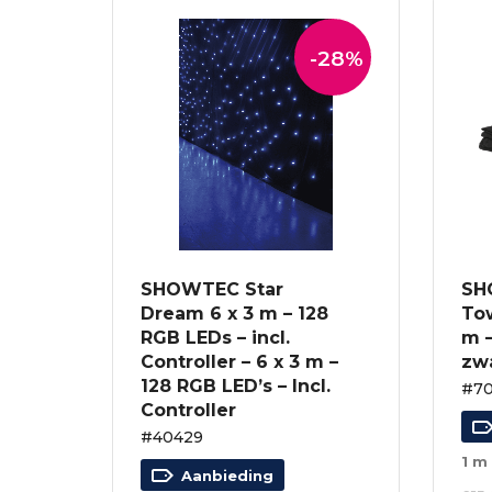
-28%
SHOWTEC Star
SH
Dream 6 x 3 m – 128
Tow
RGB LEDs – incl.
m –
Controller – 6 x 3 m –
zw
128 RGB LED’s – Incl.
#7
Controller
#40429
1 m
Aanbieding