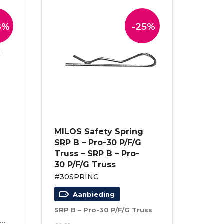
8%
-25%
MILOS Safety Spring
SRP B – Pro-30 P/F/G
Truss – SRP B – Pro-
30 P/F/G Truss
#30SPRING
Aanbieding
SRP B – Pro-30 P/F/G Truss
Max. belasting: 5 kg – 50 cm – zwart