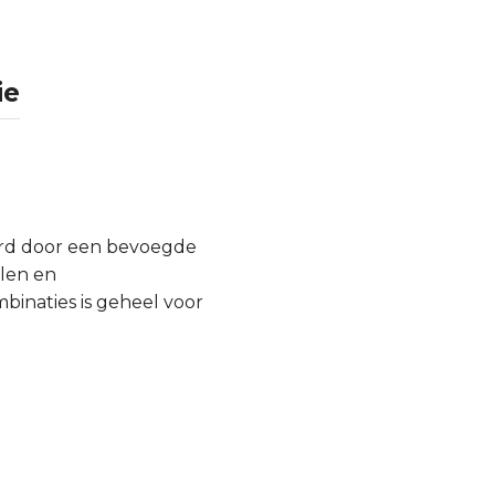
ie
urd door een bevoegde
llen en
inaties is geheel voor