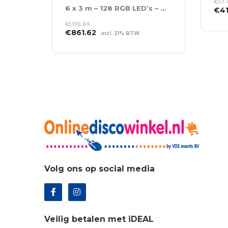
€
57.
6 x 3 m – 128 RGB LED’s – Incl. Controller
Oor
€
4
prij
TO
€
1,196.69
was
WI
Oorspronkelijke
Huidige
€
861.62
incl. 21% BTW
€57
prijs
prijs
TOEVOEGEN AAN
was:
is:
WINKELWAGEN
€1,196.69.
€861.62.
Volg ons op social media
Veilig betalen met iDEAL