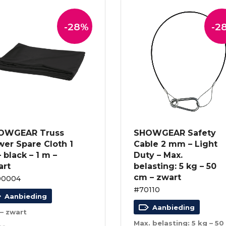
-28%
-2
OWGEAR Truss
SHOWGEAR Safety
er Spare Cloth 1
Cable 2 mm – Light
 black – 1 m –
Duty – Max.
art
belasting: 5 kg – 50
cm – zwart
00004
#70110
Aanbieding
Aanbieding
 – zwart