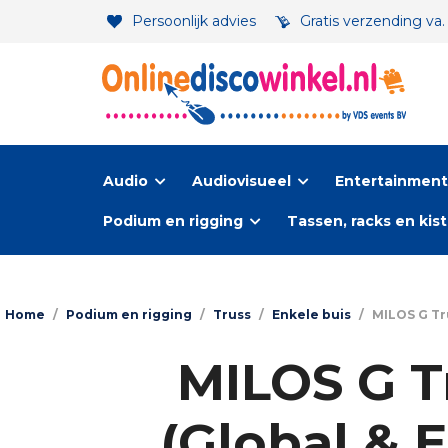
Persoonlijk advies
Gratis verzending va
Audio
Audiovisueel
Entertainment-
Podium en rigging
Tassen, racks en kis
Home
/
Podium en rigging
/
Truss
/
Enkele buis
/
MILOS G Tru
MILOS G T
(Global & 