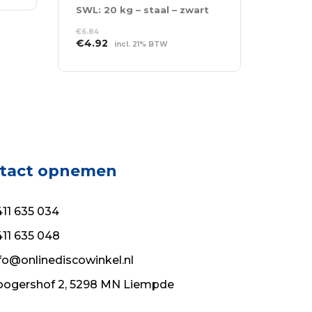
SWL: 20 kg – staal – zwart
€
6.84
Oorspronkelijke
Huidige
€
4.92
incl. 21% BTW
prijs
prijs
TOEVOEGEN AAN
was:
is:
WINKELWAGEN
€6.84.
€4.92.
tact opnemen
11 635 034
11 635 048
fo@onlinediscowinkel.nl
ogershof 2, 5298 MN Liempde