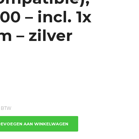
0 – incl. 1x
 – zilver
ge
1% BTW
2.
EVOEGEN AAN WINKELWAGEN