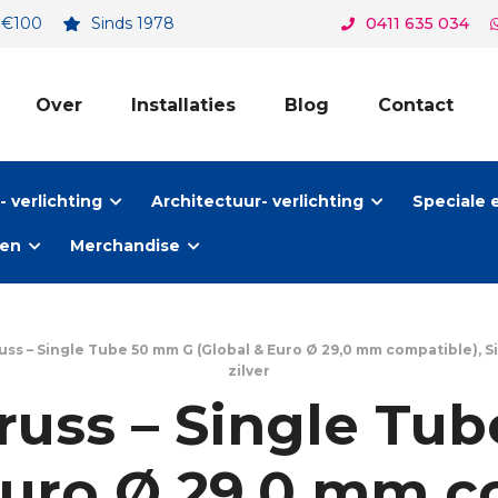
. €100
Sinds 1978
0411 635 034
Over
Installaties
Blog
Contact
 verlichting
Architectuur- verlichting
Speciale 
ten
Merchandise
ss – Single Tube 50 mm G (Global & Euro Ø 29,0 mm compatible), Si
zilver
russ – Single Tu
Euro Ø 29,0 mm c