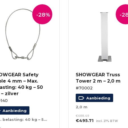
-28%
-2
OWGEAR Safety
SHOWGEAR Truss
ble 4 mm – Max.
Tower 2 m – 2,0 m
asting: 40 kg – 50
#70002
– zilver
Aanbieding
140
2,0 m
Aanbieding
€
688.49
Max. belasting: 40 kg – 50 cm – zilver
Oorspronkelijke
Huidige
€
495.71
incl. 21% BTW
prijs
prijs
TOEVOEGEN AAN