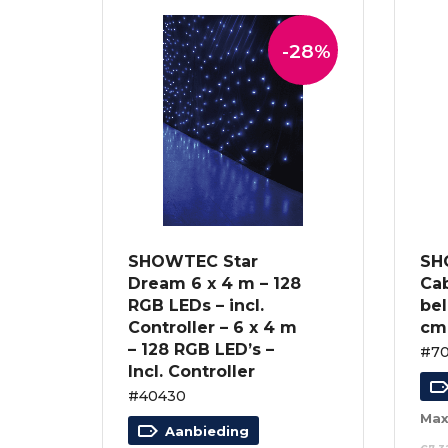
-28%
SHOWTEC Star
SH
Dream 6 x 4 m – 128
Ca
RGB LEDs – incl.
bel
Controller – 6 x 4 m
cm 
– 128 RGB LED’s –
#70
Incl. Controller
#40430
Aanbieding