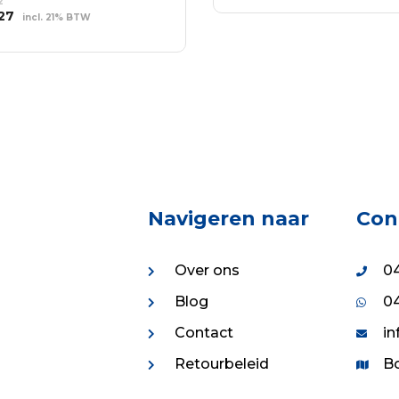
2
was:
is:
WINKELWAGEN
spronkelijke
Huidige
.27
incl. 21% BTW
€688.49.
€495.71.
s
prijs
EVOEGEN AAN
:
is:
NKELWAGEN
32.
€5.27.
Navigeren naar
Con
Over ons
04
Blog
04
Contact
in
Retourbeleid
Bo