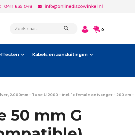
0411 635 048
info@onlinediscowinkel.nl
PRODUCTEN
0
ZOEKEN
effecten
Kabels en aansluitingen
lver, 2.000mm – Tube U 2000 – incl. 1x female ontvanger – 200 cm –
be 50 mm G
ompatible),