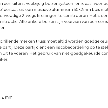
ijn een uiterst veelzijdig buizensysteem en ideaal voor 
de’ bestaat uit een massieve aluminium 50x2mm buis met
nvoudige 2-wegs kruisingen te construeren. Het is een u
nstructie. Alle enkele buizen zijn voorzien van een con
ren.
schillende merken truss moet altijd worden goedgeke
partij. Deze partij dient een risicobeoordeling op te ste
 uit te voeren. Het gebruik van niet-goedgekeurde comb
iker.
 x 2 mm