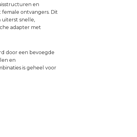
buisstructuren en
 female ontvangers. Dit
iterst snelle,
ische adapter met
urd door een bevoegde
llen en
inaties is geheel voor