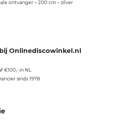
male ontvanger – 200 cm – zilver
bij Onlinediscowinkel.nl
f €100,- in NL
ancier sinds 1978
ie