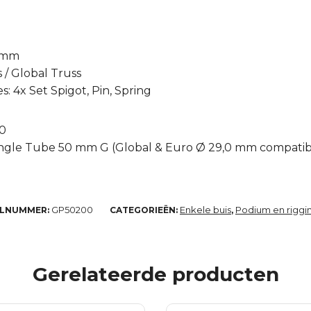
0 mm
s / Global Truss
: 4x Set Spigot, Pin, Spring
0
Single Tube 50 mm G (Global & Euro Ø 29,0 mm compatibl
GP50200
Enkele buis
Podium en riggi
ELNUMMER:
CATEGORIEËN:
,
Gerelateerde producten