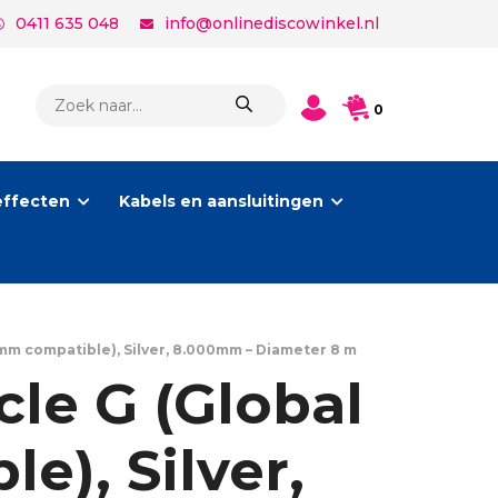
0411 635 048
info@onlinediscowinkel.nl
PRODUCTEN
0
ZOEKEN
effecten
Kabels en aansluitingen
mm compatible), Silver, 8.000mm – Diameter 8 m
le G (Global
e), Silver,