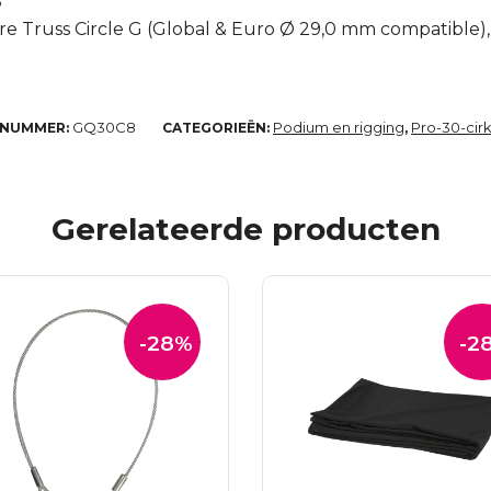
8
e Truss Circle G (Global & Euro Ø 29,0 mm compatible),
GQ30C8
Podium en rigging
Pro-30-cirk
LNUMMER:
CATEGORIEËN:
,
Gerelateerde producten
-28%
-2