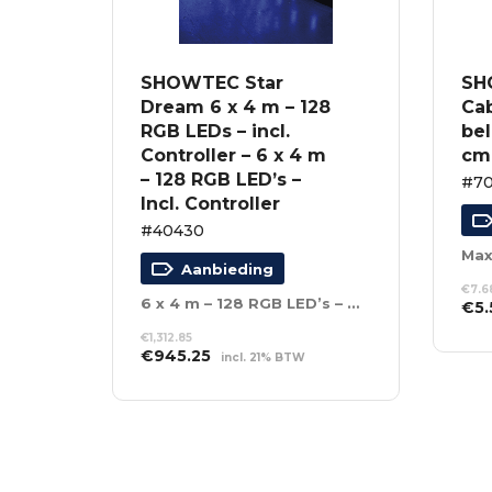
SHOWTEC Star
SH
Dream 6 x 4 m – 128
Ca
RGB LEDs – incl.
bel
Controller – 6 x 4 m
cm 
– 128 RGB LED’s –
#70
Incl. Controller
#40430
Aanbieding
€
7.6
6 x 4 m – 128 RGB LED’s – Incl. Controller
Oor
€
5.
prij
TO
€
1,312.85
was
WI
Oorspronkelijke
Huidige
€
945.25
incl. 21% BTW
€7.
prijs
prijs
TOEVOEGEN AAN
was:
is:
WINKELWAGEN
€1,312.85.
€945.25.