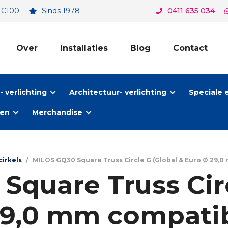
. €100
Sinds 1978
0411 635 034
Over
Installaties
Blog
Contact
 verlichting
Architectuur- verlichting
Speciale 
ten
Merchandise
cirkels
/
MILOS GQ30 Square Truss Circle G (Global & Euro Ø 29,0 
Square Truss Circ
9,0 mm compatibl