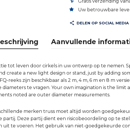
Gratis verzending vana
Uw betrouwbare lever
DELEN OP SOCIAL MEDIA
eschrijving
Aanvullende informat
ie tot leven door cirkels in uw ontwerp op te nemen. Sp
 and create a new light design or stand, just by adding 
 FQ-reeks zijn beschikbaar als 2 m, 4 m, 6 m en 8 m versie
diameters te vragen. Your own imagination is the limit
ments noted are outer diameter measurements.
schillende merken truss moet altijd worden goedgeke
partij. Deze partij dient een risicobeoordeling op te ste
 uit te voeren. Het gebruik van niet-goedgekeurde comb