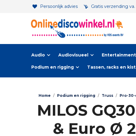
Persoonlijk advies
Gratis verzending va
Audio
Audiovisueel
Entertainment-
Podium en rigging
Tassen, racks en kis
Home
/
Podium en rigging
/
Truss
/
Pro-30-
MILOS GQ30 
& Euro Ø 2