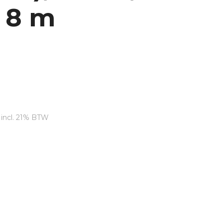
 8 m
Huidige
rijs
incl. 21% BTW
s:
€5,776.24.