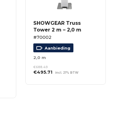
SHOWGEAR Truss
Tower 2 m – 2,0 m
#70002
Aanbieding
2,0 m
€
688.49
Oorspronkelijke
Huidige
€
495.71
incl. 21% BTW
prijs
prijs
TOEVOEGEN AAN
was:
is:
WINKELWAGEN
€688.49.
€495.71.