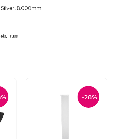
 Silver, 8.000mm
els
Truss
,
8%
-28%