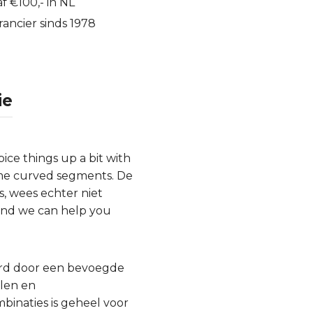
f €100,- in NL
ancier sinds 1978
ie
ice things up a bit with
some curved segments. De
s, wees echter niet
 and we can help you
urd door een bevoegde
llen en
inaties is geheel voor