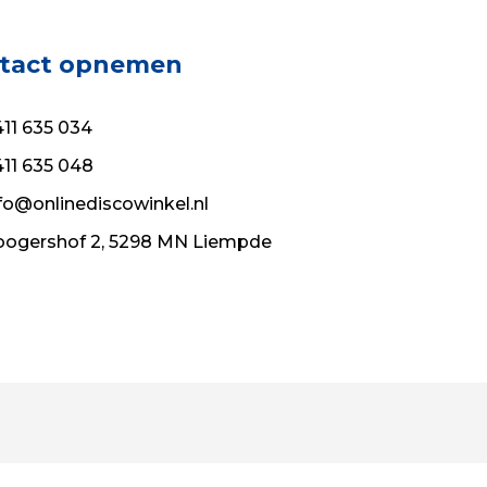
tact opnemen
11 635 034
11 635 048
fo@onlinediscowinkel.nl
ogershof 2, 5298 MN Liempde