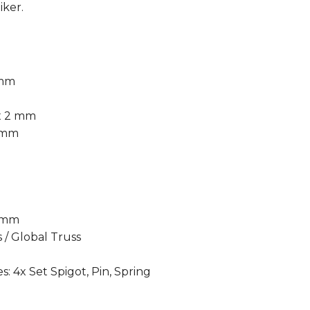
iker.
 mm
 x 2 mm
0 mm
0 mm
s / Global Truss
: 4x Set Spigot, Pin, Spring