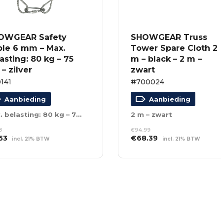
OWGEAR Safety
SHOWGEAR Truss
ble 6 mm – Max.
Tower Spare Cloth 2
asting: 80 kg – 75
m – black – 2 m –
– zilver
zwart
141
#700024
Aanbieding
Aanbieding
Max. belasting: 80 kg – 75 cm – zilver
2 m – zwart
8
€
94.99
spronkelijke
Huidige
Oorspronkelijke
Huidige
53
€
68.39
incl. 21% BTW
incl. 21% BTW
s
prijs
prijs
prijs
EVOEGEN AAN
TOEVOEGEN AAN
:
is:
was:
is:
NKELWAGEN
WINKELWAGEN
68.
€5.53.
€94.99.
€68.39.