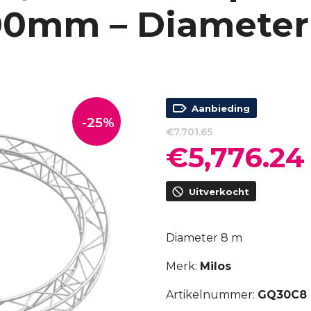
00mm – Diameter
Aanbieding
-25%
€
7,701.65
€
5,776.24
Oorspronkelijke
prijs
p
was:
i
Uitverkocht
€7,701.65.
Diameter 8 m
Merk:
Milos
Artikelnummer:
GQ30C8