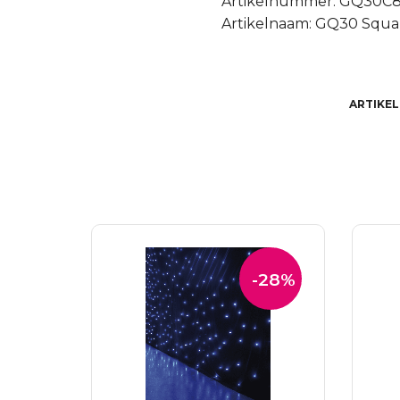
Artikelnummer: GQ30C
Artikelnaam: GQ30 Squar
ARTIKE
-28%