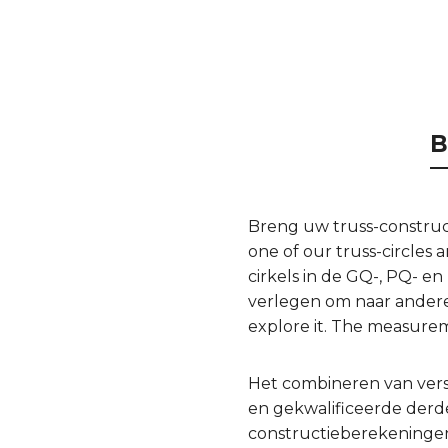
B
Breng uw truss-construct
one of our truss-circles
cirkels in de GQ-, PQ- en
verlegen om naar andere 
explore it. The measure
Het combineren van ver
en gekwalificeerde derde 
constructieberekeningen