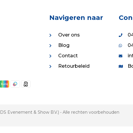
Navigeren naar
Con
Over ons
04
Blog
04
Contact
in
Retourbeleid
Bo
 VDS Evenement & Show B.V.) • Alle rechten voorbehouden